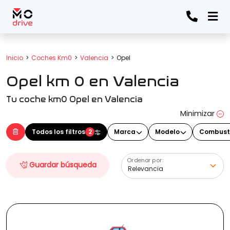
Todos los filtros
Inicio
Coches Km0
Valencia
Opel
Opel km 0 en Valencia
Marca
(Elige una o varias marcas)
Tu coche km0 Opel en Valencia
Minimizar
Modelo
Todos los filtros
2
Marca
Modelo
Combust
(Elige uno o varios modelos)
Ordenar por:
Guardar búsqueda
Precio