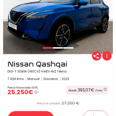
Nissan Qashqai
DIG-T 103kW (140CV) mHEV 4x2 Tekna
7.926 Kms
Manual
Gasolina
2023
Precio financiado 100%
393,07€
25.250€
Desde
/mes
27.250 €
Precio al contado: