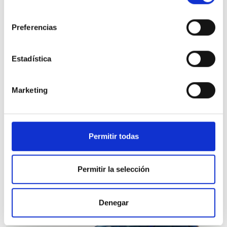
consentimiento
Nissan Qashqai
Preferencias
DIG-T 116kW Xtronic N-Connecta
13.473 Kms
Automatica
Gasolina
2023
Estadística
Precio financiado 100%
349,48€
22.450€
Desde
/mes
Marketing
26.450 €
Precio al contado:
Ver ficha
Permitir todas
100% Online
Segunda mano
Permitir la selección
Denegar