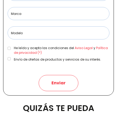
Marca
Etiqueta medioambiental
Modelo
Potencia
He leído y acepto las condiciones del
Aviso Legal
y
Política
de privacidad (*)
Envío de ofertas de productos y servicios de su interés.
Provincia
Enviar
Transmisión
QUIZÁS TE PUEDA