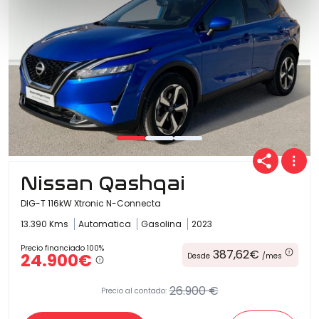
Nissan Qashqai
DIG-T 116kW Xtronic N-Connecta
13.390 Kms
Automatica
Gasolina
2023
Precio financiado 100%
387,62€
24.900€
Desde
/mes
26.900 €
Precio al contado: