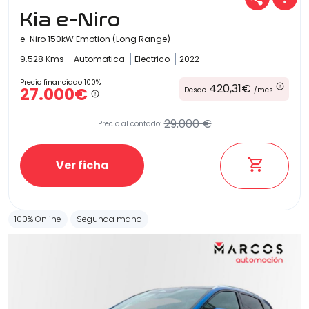
Kia e-Niro
e-Niro 150kW Emotion (Long Range)
9.528 Kms
Automatica
Electrico
2022
Precio financiado 100%
420,31€
27.000€
Desde
/mes
29.000 €
Precio al contado:
Ver ficha
100% Online
Segunda mano