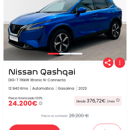
Nissan Qashqai
DIG-T 116kW Xtronic N-Connecta
12.940 Kms
Automatica
Gasolina
2023
Precio financiado 100%
376,72€
24.200€
Desde
/mes
26.200 €
Precio al contado: