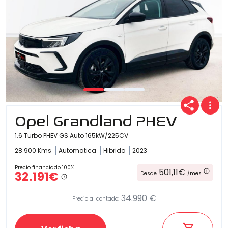
Opel Grandland PHEV
1.6 Turbo PHEV GS Auto 165kW/225CV
28.900 Kms
Automatica
Hibrido
2023
Precio financiado 100%
501,11€
32.191€
Desde
/mes
34.990 €
Precio al contado: