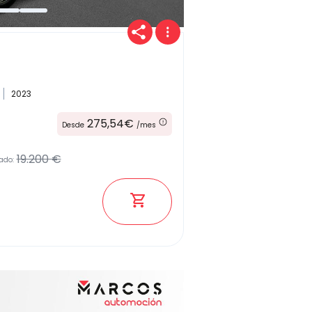
Kilómetros
2023
Combustible
275,54€
Desde
/mes
(Elige una o varias opciones)
19.200 €
ado:
Etiqueta medioambiental
Potencia