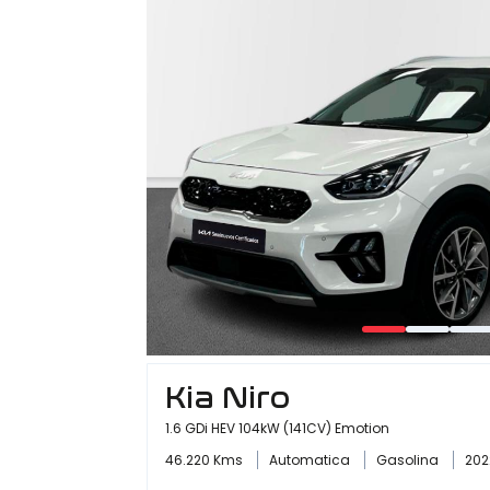
Kia Niro
1.6 GDi HEV 104kW (141CV) Emotion
46.220 Kms
Automatica
Gasolina
202