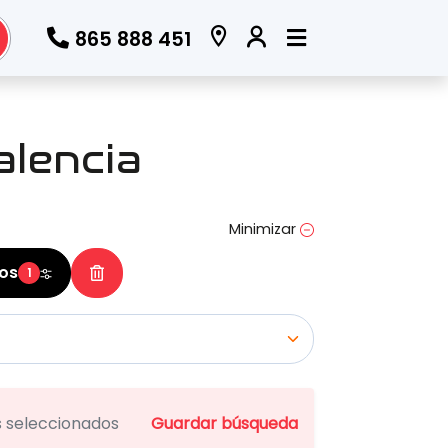
865 888 451
Todos los filtros
lencia
Marca
(Elige una o varias marcas)
Minimizar
ros
1
Modelo
(Elige uno o varios modelos)
os seleccionados
Guardar búsqueda