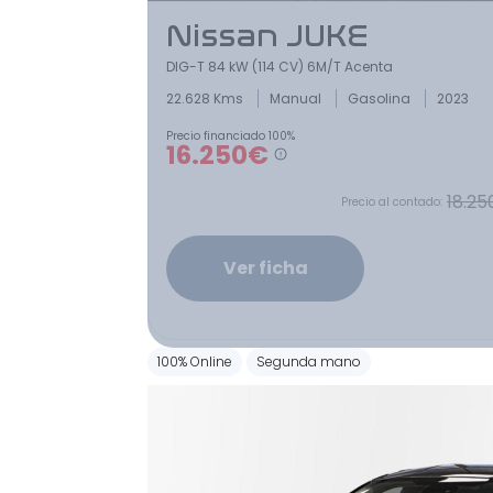
Nissan JUKE
DIG-T 84 kW (114 CV) 6M/T Acenta
22.628 Kms
Manual
Gasolina
2023
Precio financiado 100%
16.250€
18.25
Precio al contado:
Ver ficha
100% Online
Segunda mano