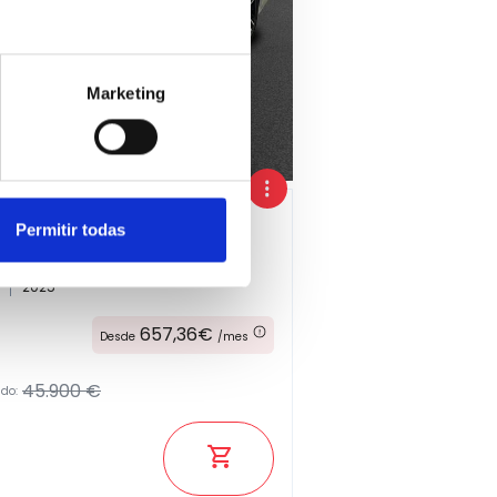
Marketing
Permitir todas
2025
657,36€
Desde
/mes
45.900 €
ado: