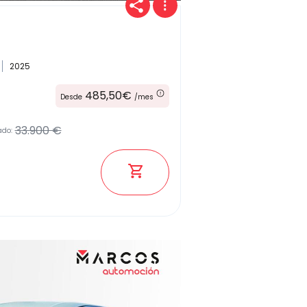
2025
485,50€
Desde
/mes
33.900 €
ado: