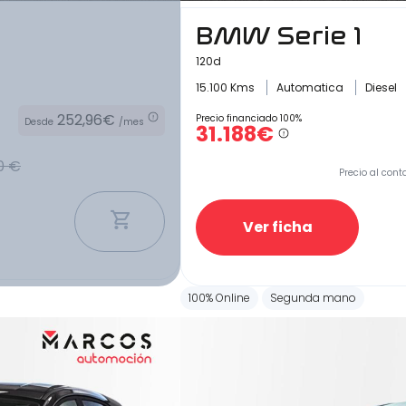
BMW Serie 1
120d
15.100 Kms
Automatica
Diesel
252,96€
Precio financiado 100%
Desde
/mes
31.188€
0 €
Precio al cont
Ver ficha
100% Online
Segunda mano