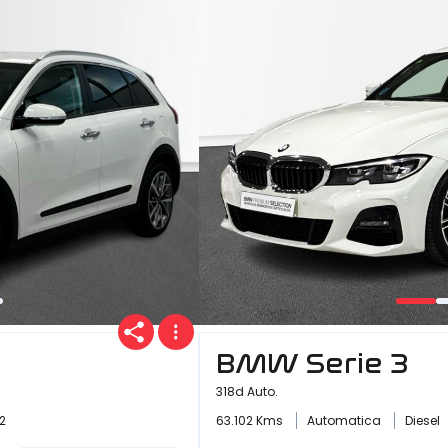
BMW Serie 3
318d Auto.
2
63.102 Kms
Automatica
Diesel