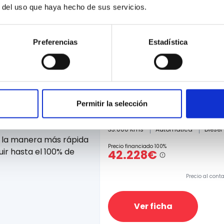
r del uso que haya hecho de sus servicios.
Preferencias
Estadística
BMW Serie 3
Permitir la selección
320d xDrive Automática Touring
ciación
33.000 Kms
Automatica
Diesel
e la manera más rápida
Precio financiado 100%
ir hasta el 100% de
42.228€
Precio al cont
Ver ficha