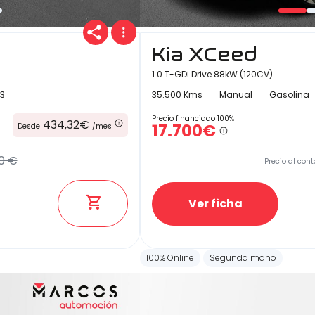
Kia XCeed
1.0 T-GDi Drive 88kW (120CV)
3
35.500 Kms
Manual
Gasolina
Precio financiado 100%
434,32€
17.700€
Desde
/mes
0 €
Precio al cont
Ver ficha
100% Online
Segunda mano