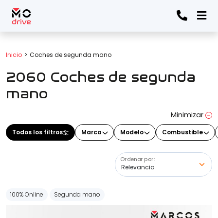
Todos los filtros
Inicio
Coches de segunda mano
2060 Coches de segunda
Marca
(Elige una o varias marcas)
mano
Minimizar
Modelo
Todos los filtros
Marca
Modelo
Combustible
(Elige uno o varios modelos)
Ordenar por:
Precio
100% Online
Segunda mano