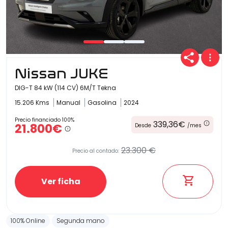
Nissan JUKE
DIG-T 84 kW (114 CV) 6M/T Tekna
15.206 Kms
Manual
Gasolina
2024
Precio financiado 100%
339,36€
21.800€
Desde
/mes
23.300 €
Precio al contado:
Ver ficha
100% Online
Segunda mano