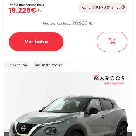
Precio financiado 100%
299,32€
19.228€
Desde
/mes
20.900 €
Precio al contado:
Ver ficha
100% Online
Segunda mano