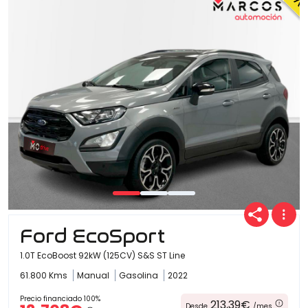
Ford EcoSport
1.0T EcoBoost 92kW (125CV) S&S ST Line
61.800 Kms
Manual
Gasolina
2022
Precio financiado 100%
213,39€
Desde
/mes