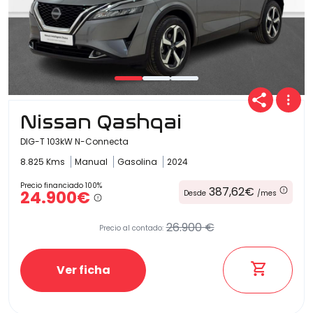
Nissan Qashqai
DIG-T 103kW N-Connecta
8.825 Kms
Manual
Gasolina
2024
Precio financiado 100%
387,62€
24.900€
Desde
/mes
26.900 €
Precio al contado:
Ver ficha