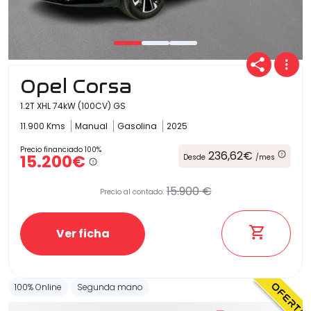
Opel Corsa
1.2T XHL 74kW (100CV) GS
11.900 Kms
Manual
Gasolina
2025
Precio financiado 100%
236,62€
15.200€
Desde
/mes
15.900 €
Precio al contado:
Ver ficha
100% Online
Segunda mano