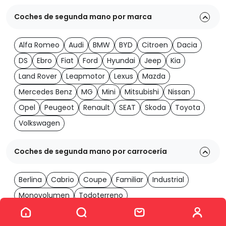
Coches de segunda mano por marca
Alfa Romeo
Audi
BMW
BYD
Citroen
Dacia
DS
Ebro
Fiat
Ford
Hyundai
Jeep
Kia
Land Rover
Leapmotor
Lexus
Mazda
Mercedes Benz
MG
Mini
Mitsubishi
Nissan
Opel
Peugeot
Renault
SEAT
Skoda
Toyota
Volkswagen
Coches de segunda mano por carrocería
Berlina
Cabrio
Coupe
Familiar
Industrial
Monovolumen
Todoterreno
Ver los 2060 coches
Coches de segunda mano por transmisión