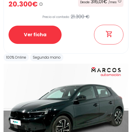
316,01€
20.300€
Desde
/mes
21.300 €
Precio al contado:
Ver ficha
100% Online
Segunda mano