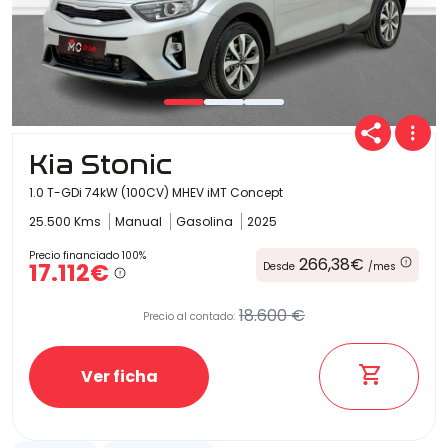
Kia Stonic
1.0 T-GDi 74kW (100CV) MHEV iMT Concept
25.500 Kms
Manual
Gasolina
2025
Precio financiado 100%
266,38€
17.112€
Desde
/mes
18.600 €
Precio al contado:
Ver ficha