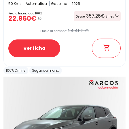
50 Kms
Automatica
Gasolina
2025
Precio financiado 100%
357,26€
22.950€
Desde
/mes
24.450 €
Precio al contado:
Ver ficha
100% Online
Segunda mano