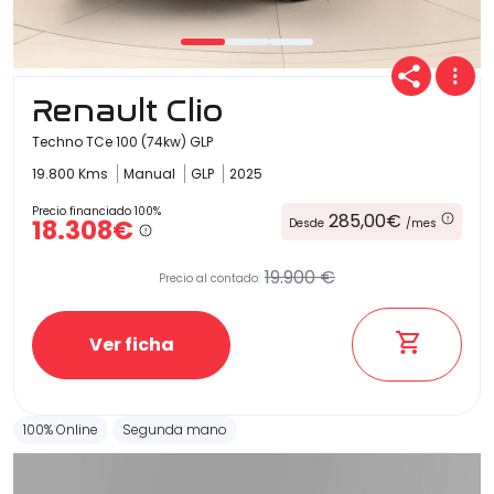
Carrocería
Renault Clio
Techno TCe 100 (74kw) GLP
19.800 Kms
Manual
GLP
2025
Precio financiado 100%
285,00€
18.308€
Desde
/mes
19.900 €
Precio al contado:
Ver ficha
100% Online
Segunda mano