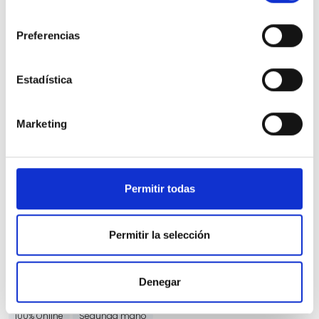
consentimiento
Preferencias
Estadística
SEAT Arona
Marketing
1.6 TDI 70kW (95CV) DSG Style Ecomotive
71.119 Kms
Automatica
Diesel
2020
Precio financiado 100%
250,63€
16.100€
Desde
/mes
Permitir todas
17.500 €
Precio al contado:
Permitir la selección
Ver ficha
Denegar
100% Online
Segunda mano