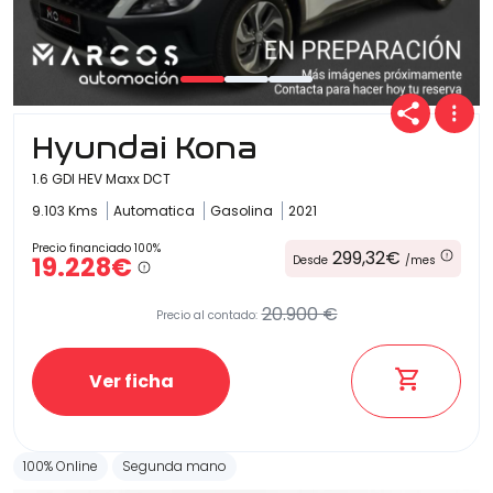
Hyundai Kona
1.6 GDI HEV Maxx DCT
9.103 Kms
Automatica
Gasolina
2021
Precio financiado 100%
299,32€
19.228€
Desde
/mes
20.900 €
Precio al contado:
Ver ficha
100% Online
Segunda mano