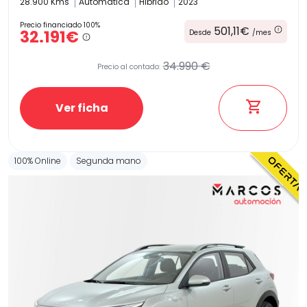
28.900 Kms
Automatica
Hibrido
2023
Precio financiado 100%
501,11€
32.191€
Desde
/mes
34.990 €
Precio al contado:
Ver ficha
100% Online
Segunda mano