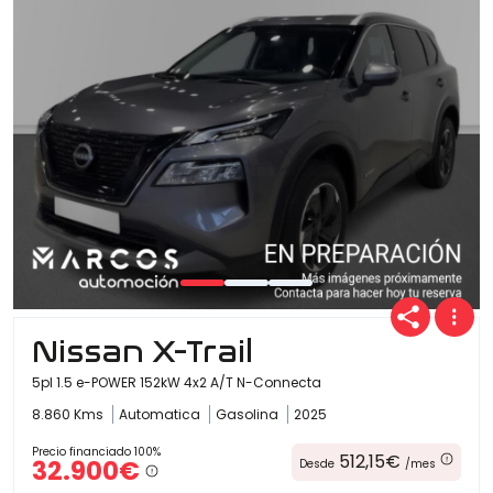
Nissan X-Trail
5pl 1.5 e-POWER 152kW 4x2 A/T N-Connecta
8.860 Kms
Automatica
Gasolina
2025
Precio financiado 100%
512,15€
32.900€
Desde
/mes