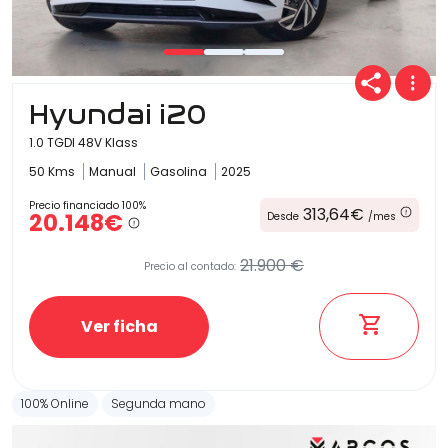
Hyundai i20
1.0 TGDI 48V Klass
50 Kms
Manual
Gasolina
2025
Precio financiado 100%
313,64€
20.148€
Desde
/mes
21.900 €
Precio al contado:
Ver ficha
100% Online
Segunda mano