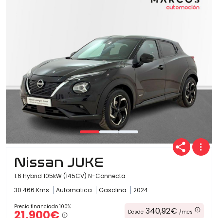
Nissan JUKE
1.6 Hybrid 105kW (145CV) N-Connecta
30.466 Kms
Automatica
Gasolina
2024
Precio financiado 100%
340,92€
21.900€
Desde
/mes