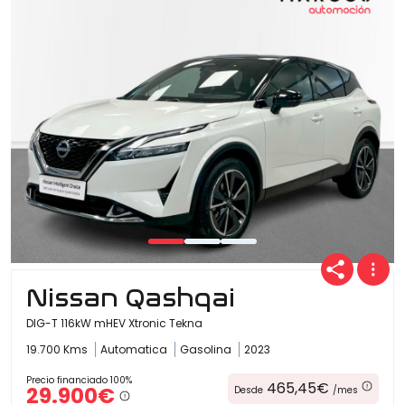
Ofertas
Cuota
Año
Nissan Qashqai
Kilómetros
DIG-T 116kW mHEV Xtronic Tekna
19.700 Kms
Automatica
Gasolina
2023
Combustible
Precio financiado 100%
465,45€
29.900€
Desde
/mes
(Elige una o varias opciones)