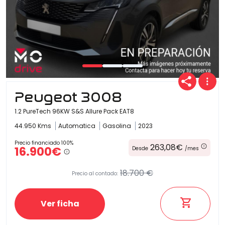
Peugeot 3008
1.2 PureTech 96KW S&S Allure Pack EAT8
44.950 Kms
Automatica
Gasolina
2023
Precio financiado 100%
263,08€
16.900€
Desde
/mes
18.700 €
Precio al contado:
Ver ficha