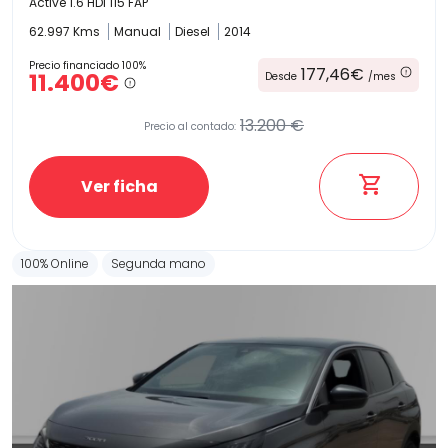
Active 1.6 HDI 115 FAP
62.997 Kms
Manual
Diesel
2014
Precio financiado 100%
177,46€
11.400€
Desde
/mes
13.200 €
Precio al contado:
Ver ficha
100% Online
Segunda mano