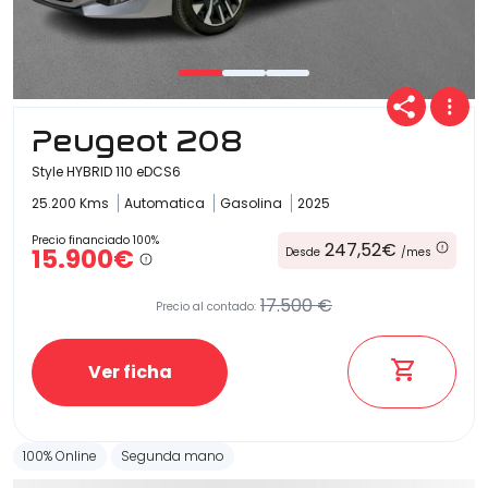
Peugeot 208
Style HYBRID 110 eDCS6
25.200 Kms
Automatica
Gasolina
2025
Precio financiado 100%
247,52€
15.900€
Desde
/mes
17.500 €
Precio al contado:
Ver ficha
100% Online
Segunda mano