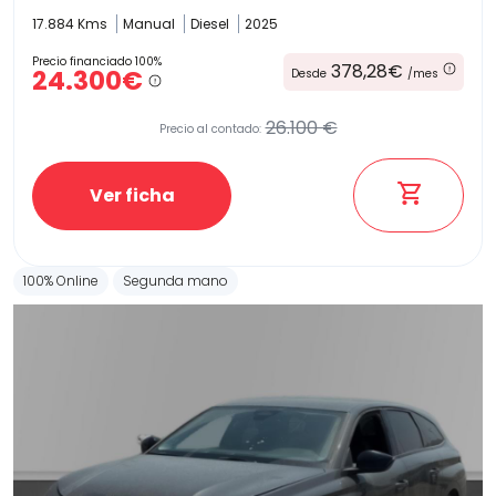
17.884 Kms
Manual
Diesel
2025
Precio financiado 100%
378,28€
24.300€
Desde
/mes
26.100 €
Precio al contado:
Ver ficha
100% Online
Segunda mano