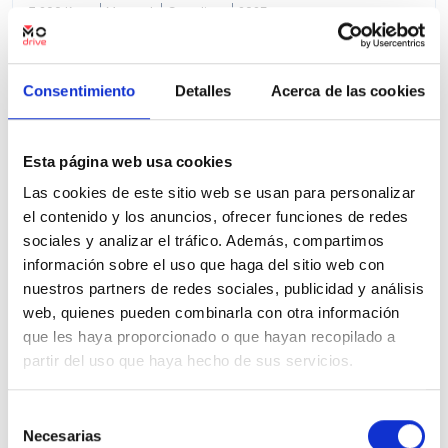
7.200 Kms
Manual
Gasolina
2025
Precio financiado 100%
252,19€
16.200€
Desde
/mes
Consentimiento
Detalles
Acerca de las cookies
17.800 €
Precio al contado:
Esta página web usa cookies
Ver ficha
Las cookies de este sitio web se usan para personalizar
el contenido y los anuncios, ofrecer funciones de redes
sociales y analizar el tráfico. Además, compartimos
100% Online
Segunda mano
información sobre el uso que haga del sitio web con
nuestros partners de redes sociales, publicidad y análisis
web, quienes pueden combinarla con otra información
que les haya proporcionado o que hayan recopilado a
partir del uso que haya hecho de sus servicios.
Selección
Necesarias
de