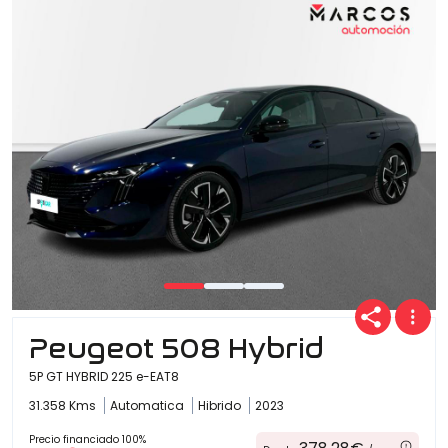
Ofertas
Cuota
Año
Kilómetros
Peugeot 508 Hybrid
5P GT HYBRID 225 e-EAT8
31.358 Kms
Automatica
Hibrido
2023
Combustible
(Elige una o varias opciones)
Precio financiado 100%