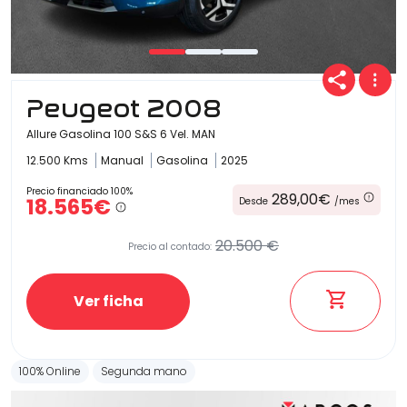
Peugeot 2008
Allure Gasolina 100 S&S 6 Vel. MAN
12.500 Kms
Manual
Gasolina
2025
Precio financiado 100%
289,00€
18.565€
Desde
/mes
20.500 €
Precio al contado:
Ver ficha
100% Online
Segunda mano