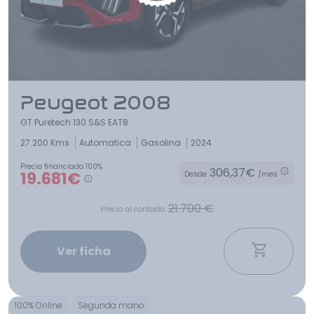
Peugeot 2008
GT Puretech 130 S&S EAT8
27.200 Kms
Automatica
Gasolina
2024
Precio financiado 100%
306,37€
19.681€
Desde
/mes
21.700 €
Precio al contado:
Ver ficha
100% Online
Segunda mano