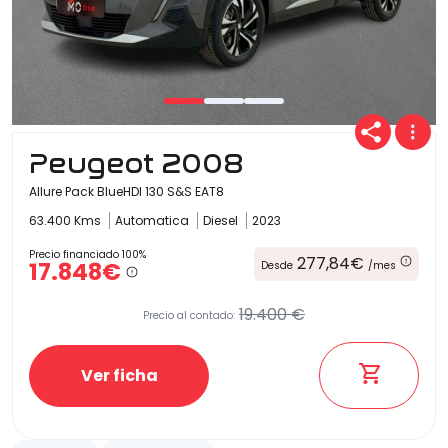
Peugeot 2008
Allure Pack BlueHDI 130 S&S EAT8
63.400 Kms
Automatica
Diesel
2023
Precio financiado 100%
277,84€
17.848€
Desde
/mes
19.400 €
Precio al contado:
Ver ficha