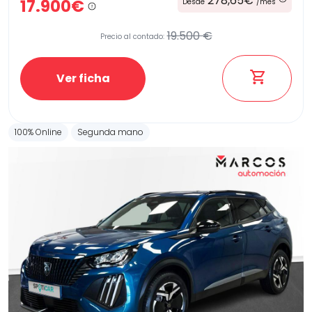
278,65€
17.900€
Desde
/mes
19.500 €
Precio al contado:
Ver ficha
100% Online
Segunda mano