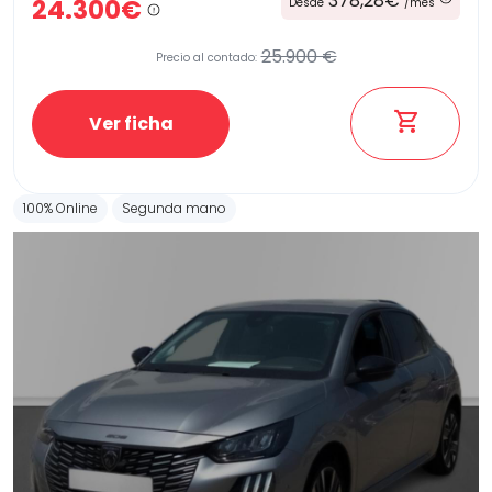
378,28€
24.300€
Desde
/mes
25.900 €
Precio al contado:
Etiqueta medioambiental
Ver ficha
Potencia
100% Online
Segunda mano
Provincia
Transmisión