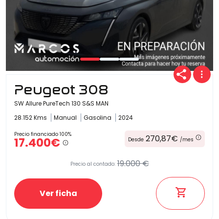
Peugeot 308
SW Allure PureTech 130 S&S MAN
28.152 Kms
Manual
Gasolina
2024
Precio financiado 100%
270,87€
17.400€
Desde
/mes
19.000 €
Precio al contado:
Ver ficha