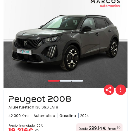
Peugeot 2008
Allure Puretech 130 S&S EAT8
42.000 Kms
Automatica
Gasolina
2024
Precio financiado 100%
299,14€
19.216€
Desde
/mes