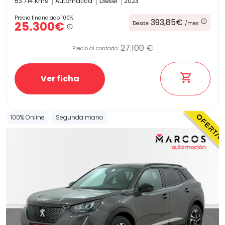
53.714 Kms
Automatica
Diesel
2023
Precio financiado 100%
393,85€
25.300€
Desde
/mes
27.100 €
Precio al contado:
Ver ficha
100% Online
Segunda mano