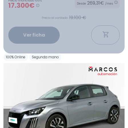
Precio financiado 100%
269,31€
17.300€
Desde
/mes
19.100 €
Precio al contado:
Ver ficha
100% Online
Segunda mano