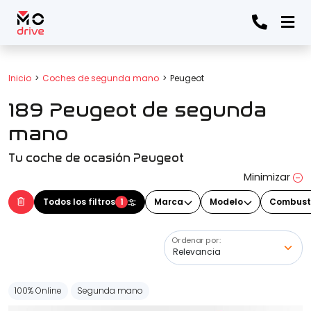
Todos los filtros
Inicio
Coches de segunda mano
Peugeot
189 Peugeot de segunda
Marca
(Elige una o varias marcas)
mano
Tu coche de ocasión Peugeot
Modelo
Minimizar
(Elige uno o varios modelos)
Todos los filtros
1
Marca
Modelo
Combust
Ordenar por:
Precio
100% Online
Segunda mano