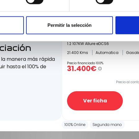
Permitir la selección
Peugeot 5008 
1.2 107KW Allure eDCS6
ciación
21.400 Kms
Automatica
Gasol
e la manera más rápida
Precio financiado 100%
ir hasta el 100% de
31.400€
Precio al cont
Ver ficha
100% Online
Segunda mano