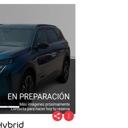
Precio
Ofertas
Cuota
Año
Hybrid