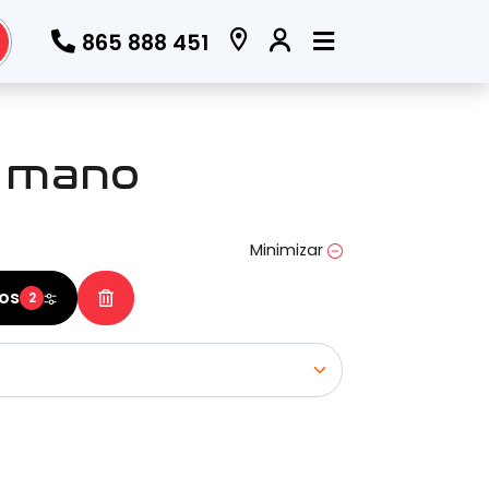
865 888 451
Todos los filtros
a mano
Marca
(Elige una o varias marcas)
Minimizar
ros
2
Modelo
(Elige uno o varios modelos)