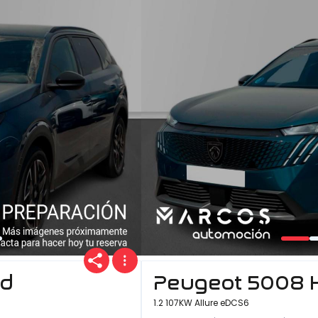
id
Peugeot 5008 
1.2 107KW Allure eDCS6