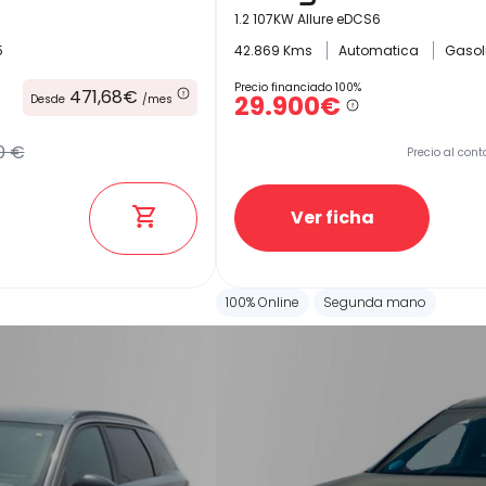
1.2 107KW Allure eDCS6
5
42.869 Kms
Automatica
Gasol
Precio financiado 100%
471,68€
29.900€
Desde
/mes
0 €
Precio al cont
Ver ficha
100% Online
Segunda mano