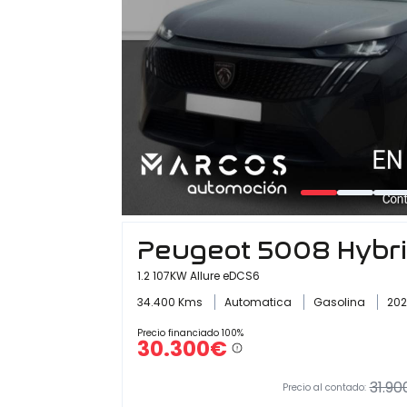
Peugeot 5008 Hybr
1.2 107KW Allure eDCS6
34.400 Kms
Automatica
Gasolina
20
Precio financiado 100%
30.300€
31.90
Precio al contado: