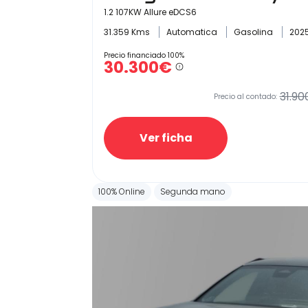
1.2 107KW Allure eDCS6
31.359 Kms
Automatica
Gasolina
202
Precio financiado 100%
30.300€
31.90
Precio al contado:
Ver ficha
100% Online
Segunda mano