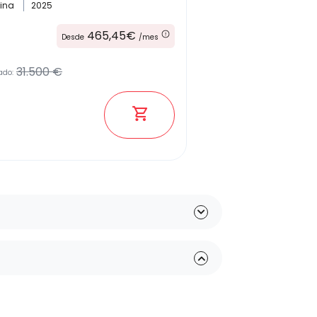
lina
2025
465,45€
Desde
/mes
31.500 €
ado: