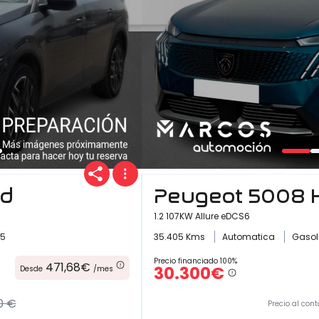
id
Peugeot 5008 
1.2 107KW Allure eDCS6
25
35.405 Kms
Automatica
Gasol
Precio financiado 100%
471,68€
30.300€
Desde
/mes
0 €
Precio al cont