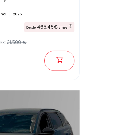
ina
2025
Kilómetros
465,45€
Desde
/mes
31.500 €
ado:
Combustible
(Elige una o varias opciones)
Etiqueta medioambiental
Potencia