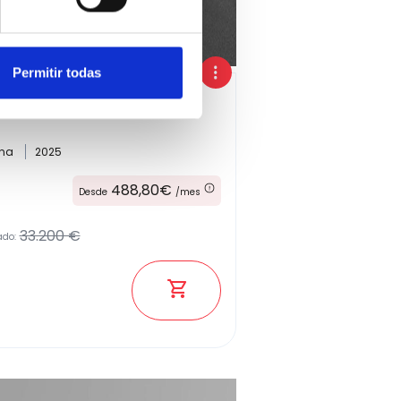
Permitir todas
Hybrid
ina
2025
488,80€
Desde
/mes
33.200 €
ado: