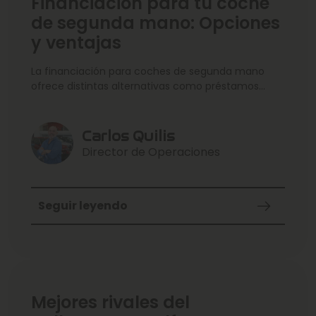
Financiación para tu coche
de segunda mano: Opciones
y ventajas
La financiación para coches de segunda mano
ofrece distintas alternativas como préstamos
bancarios, financiación a través de instituciones
financieras y planes en concesionarios. Cada
opción presenta ventajas como mayor
Carlos Quilis
accesibilidad económica, flexibilidad en los pagos y
Director de Operaciones
promociones especiales. Antes de elegir, es
fundamental analizar el presupuesto, revisar la
historia crediticia y comparar varias ofertas. Con la
información adecuada, podrás tomar una decisión
Seguir leyendo
financiera más segura al comprar tu vehículo.
Mejores rivales del