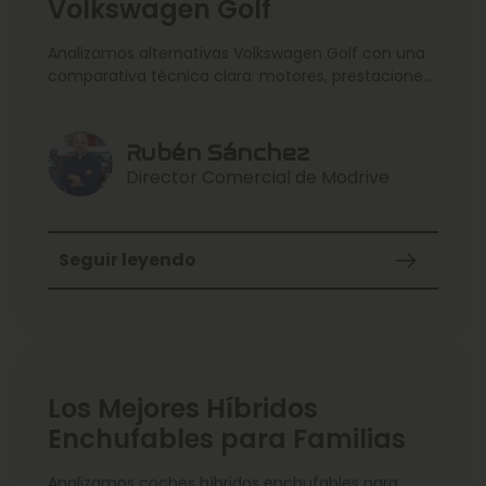
Volkswagen Golf
Analizamos alternativas Volkswagen Golf con una
comparativa técnica clara: motores, prestaciones,
consumo, maletero y tecnología. Revisamos
precios orientativos, puntos fuertes y debilidades
de cada opción para acertar en la compra.
Rubén Sánchez
Incluimos recomendaciones según uso (ciudad,
Director Comercial de Modrive
familia, viajes) y alternativas dentro de la gama.
Seguir leyendo
Los Mejores Híbridos
Enchufables para Familias
Analizamos coches híbridos enchufables para