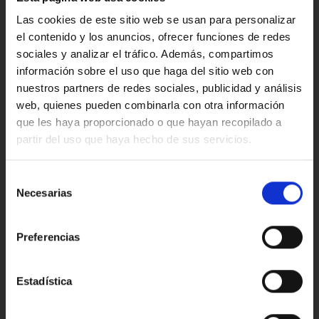
comparables y consejos para elegir la
Director Comercial de Modrive
configuración adecuada en Modrive.
Las cookies de este sitio web se usan para personalizar
el contenido y los anuncios, ofrecer funciones de redes
sociales y analizar el tráfico. Además, compartimos
Seguir leyendo
información sobre el uso que haga del sitio web con
nuestros partners de redes sociales, publicidad y análisis
web, quienes pueden combinarla con otra información
que les haya proporcionado o que hayan recopilado a
partir del uso que haya hecho de sus servicios.
Oops!
Opiniones del Nissan Juke: Lo
bueno y lo malo del SUV de
Error de conexión
Selección
Necesarias
Nissan
de
consentimiento
Cerrar
Descubre todo sobre opiniones Nissan Juke: precios
Preferencias
en España, versiones disponibles y equipamiento
por acabados. Explicamos dimensiones, motores
(incluidas opciones híbridas) y costes de uso con
Estadística
enfoque práctico. Cerramos con alternativas
Rubén Sánchez
comparables y consejos para elegir la
Director Comercial de Modrive
configuración adecuada en Modrive.