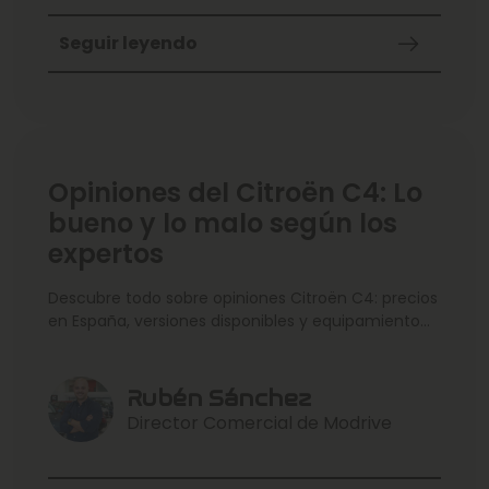
Seguir leyendo
Opiniones del Citroën C4: Lo
bueno y lo malo según los
expertos
Descubre todo sobre opiniones Citroën C4: precios
en España, versiones disponibles y equipamiento
por acabados. Explicamos dimensiones, motores
(incluidas opciones híbridas) y costes de uso con
enfoque práctico. Cerramos con alternativas
Rubén Sánchez
comparables y consejos para elegir la
Director Comercial de Modrive
configuración adecuada en Modrive.