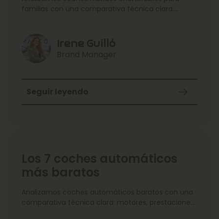
familias con una comparativa técnica clara:
motores, prestaciones, consumo, maletero y
tecnología. Revisamos precios orientativos, puntos
fuertes y debilidades de cada opción para acertar
Irene Guilló
en la compra. Incluimos recomendaciones según
Brand Manager
uso (ciudad, familia, viajes) y alternativas dentro
de la gama.
Seguir leyendo
Los 7 coches automáticos
más baratos
Analizamos coches automáticos baratos con una
comparativa técnica clara: motores, prestaciones,
consumo, maletero y tecnología. Revisamos