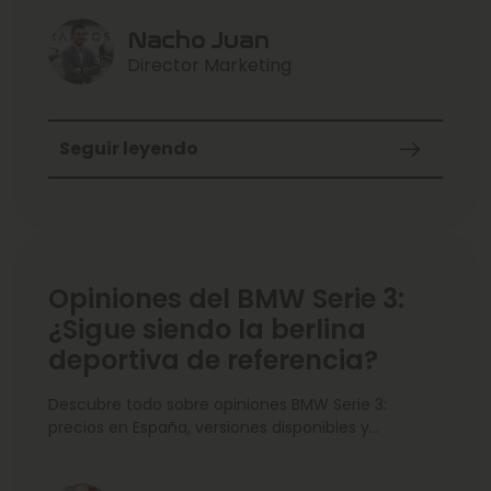
precios orientativos, puntos fuertes y debilidades
de cada opción para acertar en la compra.
Nacho Juan
Incluimos recomendaciones según uso (ciudad,
Director Marketing
familia, viajes) y alternativas dentro de la gama.
Seguir leyendo
Opiniones del BMW Serie 3:
¿Sigue siendo la berlina
deportiva de referencia?
Descubre todo sobre opiniones BMW Serie 3:
precios en España, versiones disponibles y
equipamiento por acabados. Explicamos
dimensiones, motores (incluidas opciones