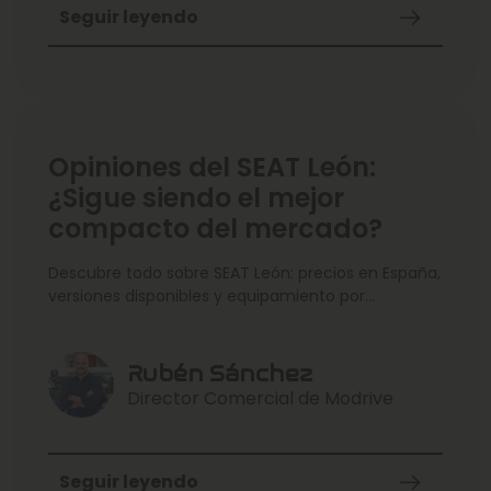
Seguir leyendo
Opiniones del SEAT León:
¿Sigue siendo el mejor
compacto del mercado?
Descubre todo sobre SEAT León: precios en España,
versiones disponibles y equipamiento por
acabados. Explicamos dimensiones, motores
(incluidas opciones híbridas) y costes de uso con
enfoque práctico. Cerramos con alternativas
Rubén Sánchez
comparables y consejos para elegir la
Director Comercial de Modrive
configuración adecuada en Modrive.
Seguir leyendo