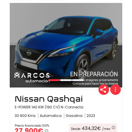
Nissan Qashqai
E-POWER 140 KW (190 CV) N-Connecta
33.900 Kms
Automatica
Gasolina
2023
Precio financiado 100%
434,32€
27.900€
Desde
/mes