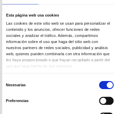
SEAT Arona
:
Buena relación calidad-precio y
Esta página web usa cookies
equipamiento tecnológico.
Las cookies de este sitio web se usan para personalizar el
contenido y los anuncios, ofrecer funciones de redes
sociales y analizar el tráfico. Además, compartimos
información sobre el uso que haga del sitio web con
nuestros partners de redes sociales, publicidad y análisis
web, quienes pueden combinarla con otra información que
les haya proporcionado o que hayan recopilado a partir del
uso que haya hecho de sus servicios.
Selección
Necesarias
Volkswagen T-Cross
:
Referente en confort y
de
conectividad.
consentimiento
Preferencias