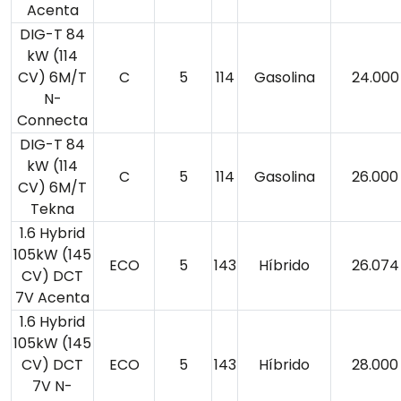
Acenta
DIG-T 84
kW (114
CV) 6M/T
C
5
114
Gasolina
24.000
N-
Connecta
DIG-T 84
kW (114
C
5
114
Gasolina
26.000
CV) 6M/T
Tekna
1.6 Hybrid
105kW (145
ECO
5
143
Híbrido
26.074
CV) DCT
7V Acenta
1.6 Hybrid
105kW (145
CV) DCT
ECO
5
143
Híbrido
28.000
7V N-