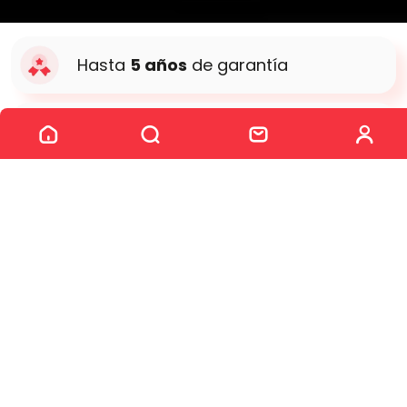
Hasta
5 años
de garantía
Prueba
de 15 días o 1000 km
Vehículos
certificados
y
excelencia
en el servicio
Ofertas especiales
100% Online
Segunda mano