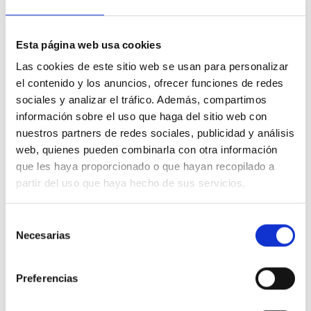
Esta página web usa cookies
Las cookies de este sitio web se usan para personalizar
el contenido y los anuncios, ofrecer funciones de redes
sociales y analizar el tráfico. Además, compartimos
información sobre el uso que haga del sitio web con
Renault Clio
nuestros partners de redes sociales, publicidad y análisis
web, quienes pueden combinarla con otra información
Evolution dCi 100 (74kw)
que les haya proporcionado o que hayan recopilado a
24.829 Kms
Manual
Diesel
2025
partir del uso que haya hecho de sus servicios.
Precio financiado 100%
307,92€
19.780€
Desde
/mes
Selección
Necesarias
de
21.500 €
Precio al contado:
consentimiento
Preferencias
Ver ficha