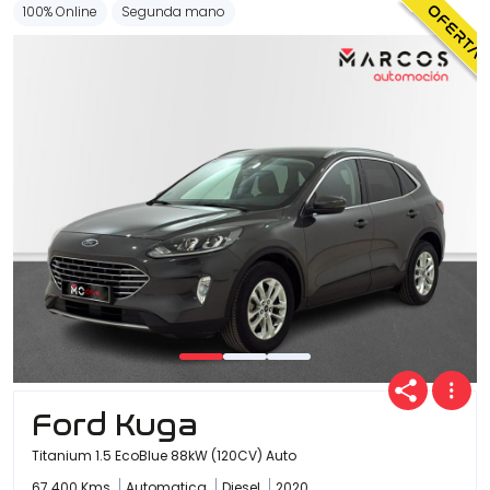
100% Online
Segunda mano
Ford Kuga
Titanium 1.5 EcoBlue 88kW (120CV) Auto
67.400 Kms
Automatica
Diesel
2020