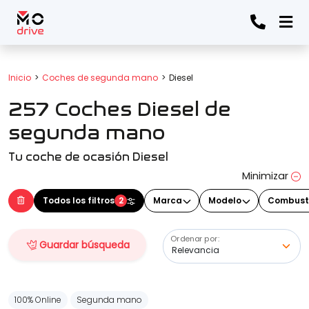
Todos los filtros
Inicio
Coches de segunda mano
Diesel
257 Coches Diesel de
Marca
(Elige una o varias marcas)
segunda mano
Tu coche de ocasión Diesel
Modelo
Minimizar
(Elige uno o varios modelos)
Todos los filtros
2
Marca
Modelo
Combust
Ordenar por:
Guardar búsqueda
Precio
100% Online
Segunda mano