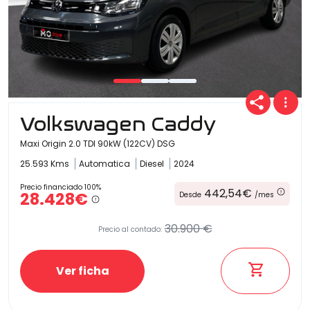
Volkswagen Caddy
Maxi Origin 2.0 TDI 90kW (122CV) DSG
25.593 Kms
Automatica
Diesel
2024
Precio financiado 100%
442,54€
28.428€
Desde
/mes
30.900 €
Precio al contado:
Ver ficha