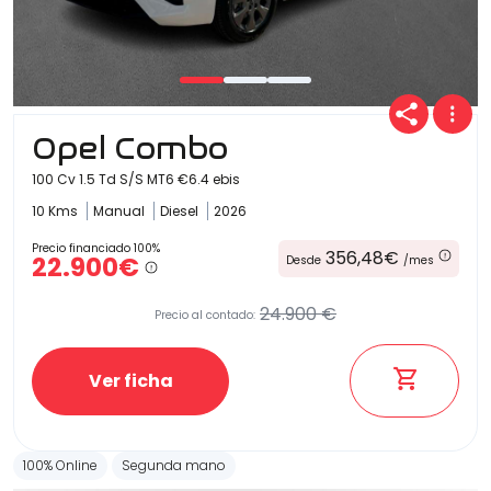
Carrocería
Opel Combo
100 Cv 1.5 Td S/S MT6 €6.4 ebis
10 Kms
Manual
Diesel
2026
Precio financiado 100%
356,48€
22.900€
Desde
/mes
24.900 €
Precio al contado:
Ver ficha
100% Online
Segunda mano