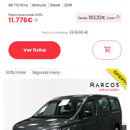
98.710 Kms
Manual
Diesel
2018
Precio financiado 100%
183,32€
11.776€
Desde
/mes
12.800 €
Precio al contado:
Ver ficha
100% Online
Segunda mano