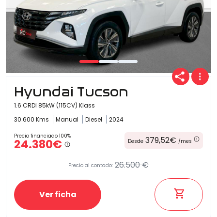
Hyundai Tucson
1.6 CRDI 85kW (115CV) Klass
30.600 Kms
Manual
Diesel
2024
Precio financiado 100%
379,52€
24.380€
Desde
/mes
26.500 €
Precio al contado:
Ver ficha