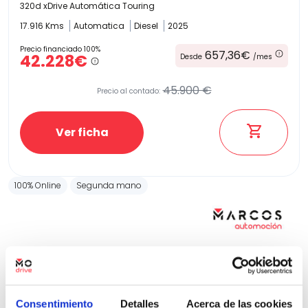
320d xDrive Automática Touring
17.916 Kms
Automatica
Diesel
2025
Precio financiado 100%
657,36€
42.228€
Desde
/mes
45.900 €
Precio al contado:
Ver ficha
100% Online
Segunda mano
Consentimiento
Detalles
Acerca de las cookies