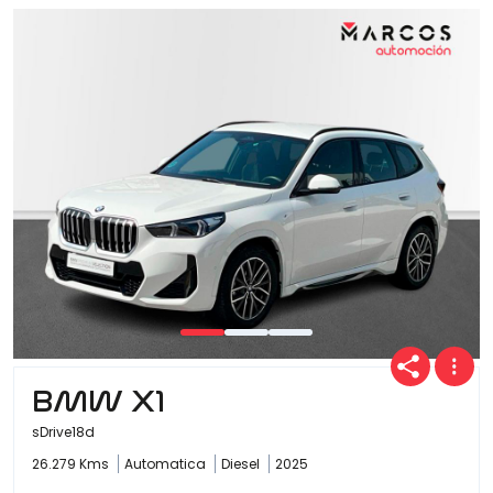
Ofertas
Cuota
Año
Kilómetros
BMW X1
sDrive18d
Combustible
26.279 Kms
Automatica
Diesel
2025
(Elige una o varias opciones)