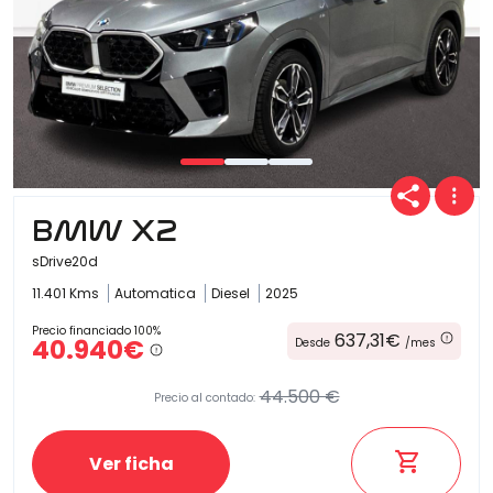
BMW X2
sDrive20d
11.401 Kms
Automatica
Diesel
2025
Precio financiado 100%
637,31€
40.940€
Desde
/mes
44.500 €
Precio al contado:
Ver ficha