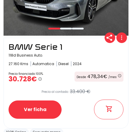
BMW Serie 1
118d Business Auto.
27.160 Kms
Automatica
Diesel
2024
Precio financiado 100%
478,34€
30.728€
Desde
/mes
33.400 €
Precio al contado:
Ver ficha