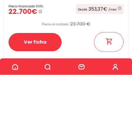
Precio financiado 100%
353,37€
22.700€
Desde
/mes
23.700 €
Precio al contado:
Ver ficha
Ver los 257 coches
100% Online
Segunda mano