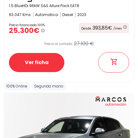
1.5 BlueHDi 96kW S&S Allure Pack EAT8
63.047 Kms
Automatica
Diesel
2023
Precio financiado 100%
393,85€
25.300€
Desde
/mes
27.100 €
Precio al contado:
Ver ficha
100% Online
Segunda mano