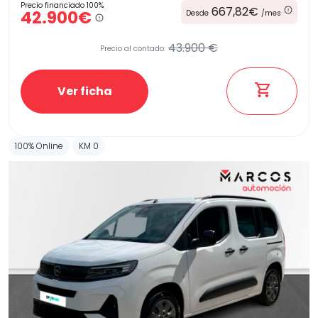
Precio financiado 100%
667,82€
42.900€
Desde
/mes
43.900 €
Precio al contado:
Etiqueta medioambiental
Ver ficha
Potencia
100% Online
KM 0
Provincia
Transmisión