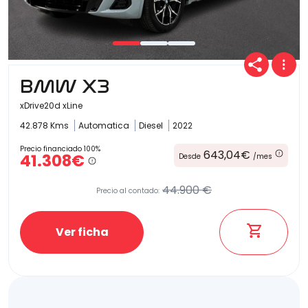
BMW X3
xDrive20d xLine
42.878 Kms
Automatica
Diesel
2022
Precio financiado 100%
643,04€
41.308€
Desde
/mes
44.900 €
Precio al contado:
Ver ficha