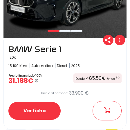
BMW Serie 1
120d
15.100 Kms
Automatica
Diesel
2025
Precio financiado 100%
485,50€
31.188€
Desde
/mes
33.900 €
Precio al contado:
Ver ficha