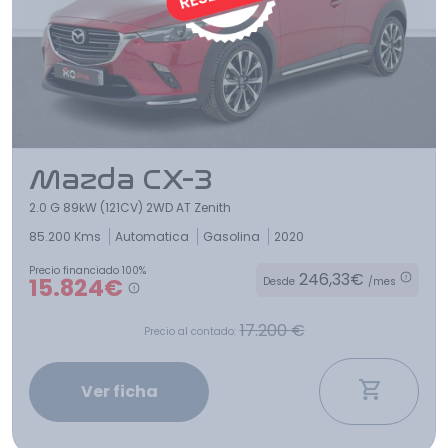
Mazda CX-3
2.0 G 89kW (121CV) 2WD AT Zenith
85.200 Kms
Automatica
Gasolina
2020
Precio financiado 100%
246,33€
15.824€
Desde
/mes
17.200 €
Precio al contado:
Ver ficha