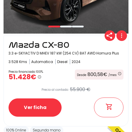
Mazda CX-80
3.3 e-SKYACTIV D MHEV 187 kW (254 CV) 8AT AWD Homura Plus
3.528 Kms
Automatica
Diesel
2024
Precio financiado 100%
800,58€
51.428€
Desde
/mes
55.900 €
Precio al contado:
Ver ficha
100% Online
Segunda mano