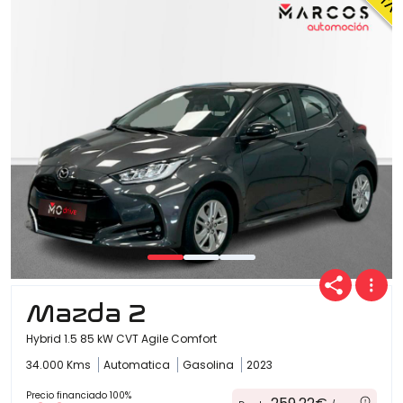
Ofertas
Cuota
Año
Kilómetros
Mazda 2
Hybrid 1.5 85 kW CVT Agile Comfort
34.000 Kms
Automatica
Gasolina
2023
Combustible
(Elige una o varias opciones)
Precio financiado 100%