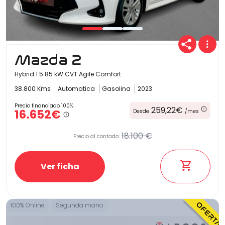
Carrocería
Mazda 2
Hybrid 1.5 85 kW CVT Agile Comfort
38.800 Kms
Automatica
Gasolina
2023
Precio financiado 100%
259,22€
16.652€
Desde
/mes
18.100 €
Precio al contado:
Ver ficha
100% Online
Segunda mano