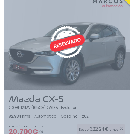
Mazda CX-5
2.0 GE 121kW (165CV) 2WD AT Evolution
82.984 Kms
Automatica
Gasolina
2021
Precio financiado 100%
322,24€
20.700€
Desde
/mes