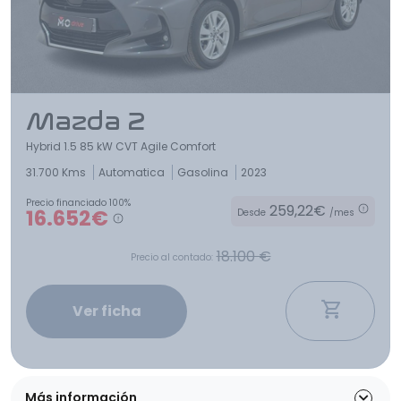
Mazda 2
Hybrid 1.5 85 kW CVT Agile Comfort
31.700 Kms
Automatica
Gasolina
2023
Precio financiado 100%
259,22€
16.652€
Desde
/mes
18.100 €
Precio al contado:
Ver ficha
Más información