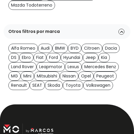
Mazda Todoterreno
Otros filtros por marca
Alfa Romeo
Audi
BMW
BYD
Citroen
Dacia
DS
Ebro
Fiat
Ford
Hyundai
Jeep
Kia
Land Rover
Leapmotor
Lexus
Mercedes Benz
MG
Mini
Mitsubishi
Nissan
Opel
Peugeot
Renault
SEAT
Skoda
Toyota
Volkswagen