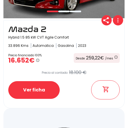
Mazda 2
Hybrid 1.5 85 kW CVT Agile Comfort
33.896 Kms
Automatica
Gasolina
2023
Precio financiado 100%
259,22€
16.652€
Desde
/mes
18.100 €
Precio al contado:
Ver ficha