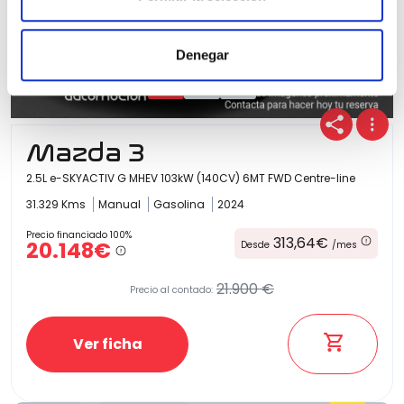
Denegar
Mazda 3
2.5L e-SKYACTIV G MHEV 103kW (140CV) 6MT FWD Centre-line
31.329 Kms
Manual
Gasolina
2024
Precio financiado 100%
313,64€
20.148€
Desde
/mes
21.900 €
Precio al contado:
Ver ficha