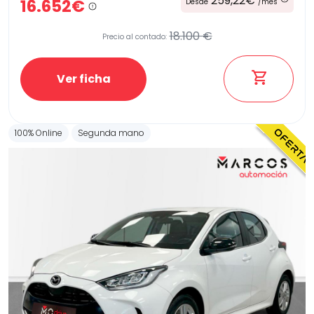
259,22€
16.652€
Desde
/mes
18.100 €
Precio al contado:
Etiqueta medioambiental
Ver ficha
Potencia
100% Online
Segunda mano
Provincia
Transmisión