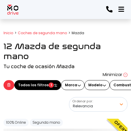
Todos los filtros
Inicio
Coches de segunda mano
Mazda
12 Mazda de segunda
Marca
(Elige una o varias marcas)
mano
Tu coche de ocasión Mazda
Modelo
Minimizar
(Elige uno o varios modelos)
Todos los filtros
1
Marca
Modelo
Combust
Ordenar por:
Precio
100% Online
Segunda mano