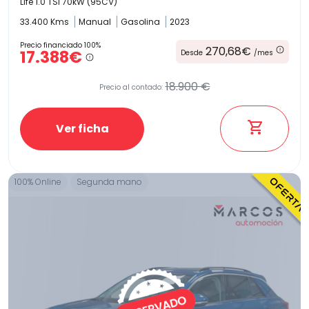
Life 1.0 TSI 70kW (95CV)
33.400 Kms
Manual
Gasolina
2023
Precio financiado 100%
270,68€
17.388€
Desde
/mes
18.900 €
Precio al contado:
Ver ficha
100% Online
Segunda mano