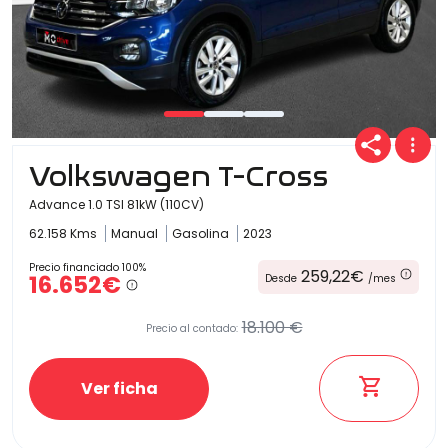
Volkswagen T-Cross
Advance 1.0 TSI 81kW (110CV)
62.158 Kms
Manual
Gasolina
2023
Precio financiado 100%
259,22€
16.652€
Desde
/mes
18.100 €
Precio al contado:
Ver ficha