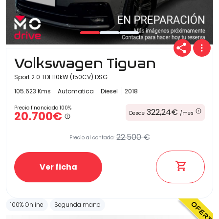
Volkswagen Tiguan
Sport 2.0 TDI 110kW (150CV) DSG
105.623 Kms
Automatica
Diesel
2018
Precio financiado 100%
322,24€
20.700€
Desde
/mes
22.500 €
Precio al contado:
Ver ficha
100% Online
Segunda mano