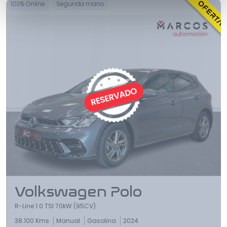
100% Online
Segunda mano
Volkswagen Polo
R-Line 1.0 TSI 70kW (95CV)
38.100 Kms
Manual
Gasolina
2024