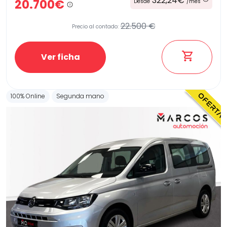
322,24€
20.700€
Desde
/mes
22.500 €
Precio al contado:
Etiqueta medioambiental
Ver ficha
Potencia
100% Online
Segunda mano
Provincia
Transmisión