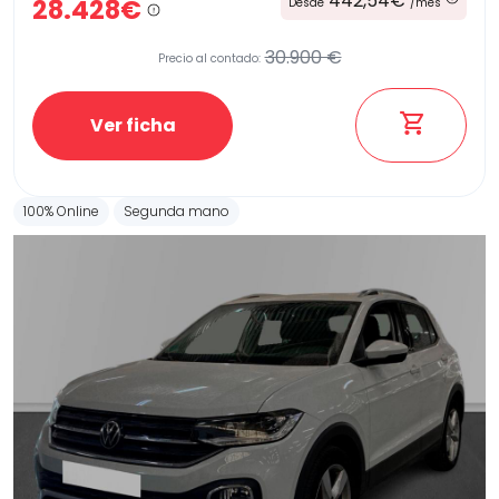
442,54€
28.428€
Desde
/mes
30.900 €
Precio al contado:
Ver ficha
100% Online
Segunda mano