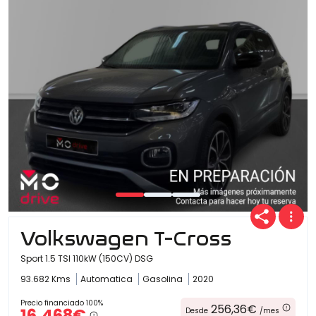
Volkswagen T-Cross
Sport 1.5 TSI 110kW (150CV) DSG
93.682 Kms
Automatica
Gasolina
2020
Precio financiado 100%
256,36€
16.468€
Desde
/mes