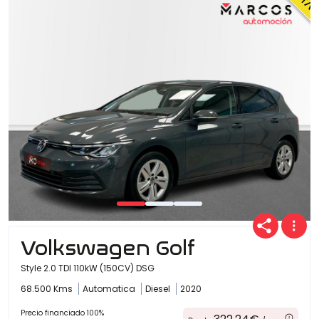
Ofertas
Cuota
Año
Kilómetros
Volkswagen Golf
Style 2.0 TDI 110kW (150CV) DSG
68.500 Kms
Automatica
Diesel
2020
Combustible
(Elige una o varias opciones)
Precio financiado 100%