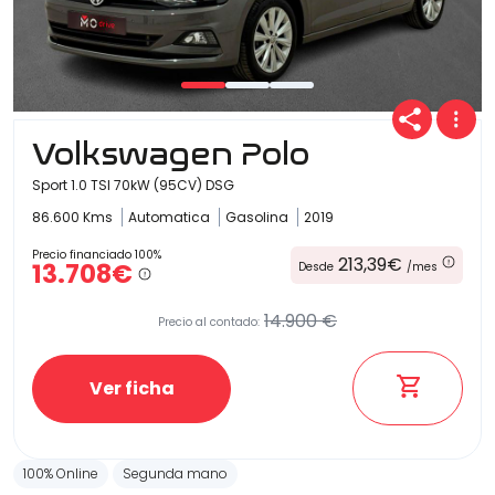
Volkswagen Polo
Sport 1.0 TSI 70kW (95CV) DSG
86.600 Kms
Automatica
Gasolina
2019
Precio financiado 100%
213,39€
13.708€
Desde
/mes
14.900 €
Precio al contado:
Ver ficha
100% Online
Segunda mano