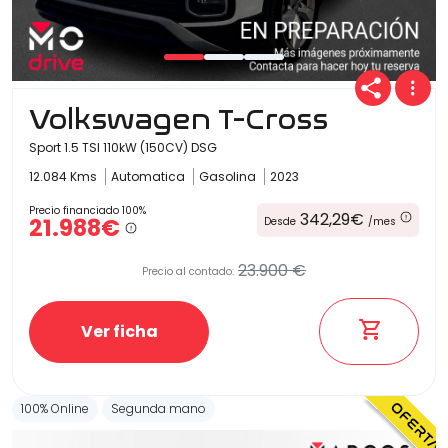
Volkswagen T-Cross
Sport 1.5 TSI 110kW (150CV) DSG
12.084 Kms
Automatica
Gasolina
2023
Precio financiado 100%
342,29€
21.988€
Desde
/mes
23.900 €
Precio al contado:
Ver ficha
100% Online
Segunda mano