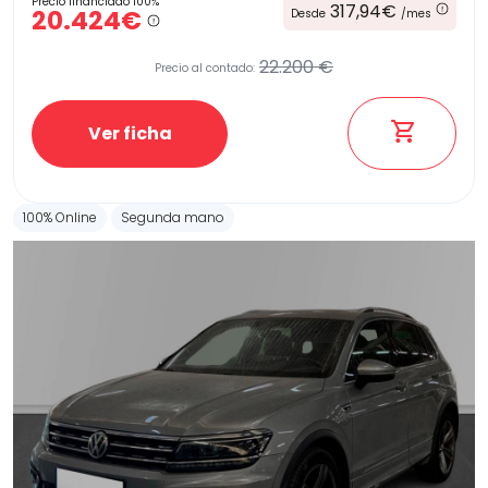
Precio financiado 100%
317,94€
20.424€
Desde
/mes
22.200 €
Precio al contado:
Ver ficha
100% Online
Segunda mano