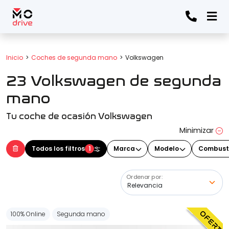
Todos los filtros
Inicio
Coches de segunda mano
Volkswagen
23 Volkswagen de segunda
Marca
(Elige una o varias marcas)
mano
Tu coche de ocasión Volkswagen
Modelo
Minimizar
(Elige uno o varios modelos)
Todos los filtros
1
Marca
Modelo
Combust
Ordenar por:
Precio
100% Online
Segunda mano