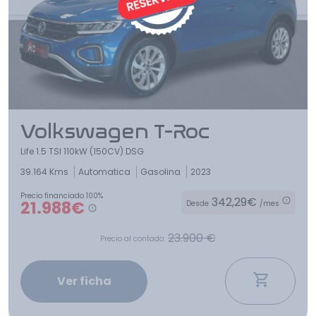
Volkswagen T-Roc
Life 1.5 TSI 110kW (150CV) DSG
39.164 Kms
Automatica
Gasolina
2023
Precio financiado 100%
342,29€
21.988€
Desde
/mes
23.900 €
Precio al contado:
Ver ficha