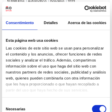
51.698 Kms
Automatica
Gasolina
2023
Precio financiado 100%
389,55€
25.024€
Desde
/mes
Consentimiento
Detalles
Acerca de las cookies
27.200 €
Precio al contado:
Ver ficha
Esta página web usa cookies
Las cookies de este sitio web se usan para personalizar
el contenido y los anuncios, ofrecer funciones de redes
100% Online
Segunda mano
sociales y analizar el tráfico. Además, compartimos
información sobre el uso que haga del sitio web con
nuestros partners de redes sociales, publicidad y análisis
web, quienes pueden combinarla con otra información
que les haya proporcionado o que hayan recopilado a
partir del uso que haya hecho de sus servicios.
Selección
Necesarias
de