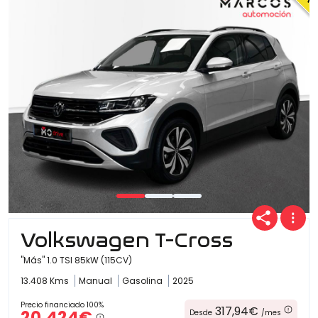
Volkswagen T-Cross
"Más" 1.0 TSI 85kW (115CV)
13.408 Kms
Manual
Gasolina
2025
Precio financiado 100%
317,94€
20.424€
Desde
/mes