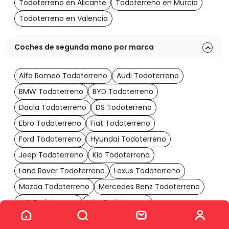
Todoterreno en Alicante
Todoterreno en Murcia
Todoterreno en Valencia
Coches de segunda mano por marca
Alfa Romeo Todoterreno
Audi Todoterreno
BMW Todoterreno
BYD Todoterreno
Dacia Todoterreno
DS Todoterreno
Ebro Todoterreno
Fiat Todoterreno
Ford Todoterreno
Hyundai Todoterreno
Jeep Todoterreno
Kia Todoterreno
Land Rover Todoterreno
Lexus Todoterreno
Mazda Todoterreno
Mercedes Benz Todoterreno
MG Todoterreno
Mini Todoterreno
Ver los 1410 coches
Mitsubishi Todoterreno
Nissan Todoterreno