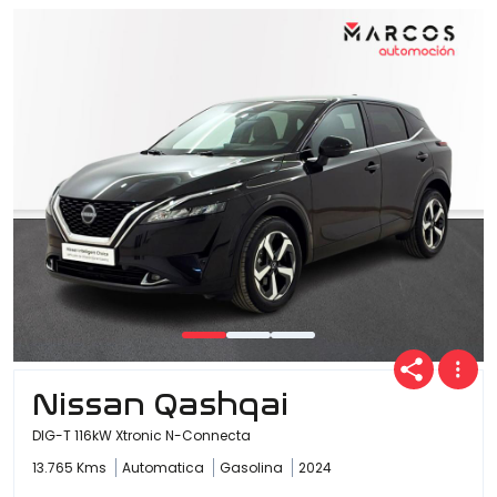
Ofertas
Cuota
Año
Kilómetros
Nissan Qashqai
DIG-T 116kW Xtronic N-Connecta
Combustible
13.765 Kms
Automatica
Gasolina
2024
(Elige una o varias opciones)