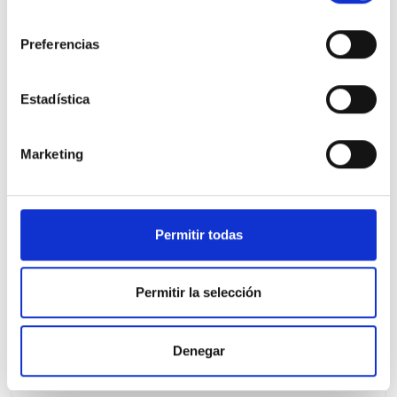
consentimiento
Preferencias
Estadística
Marketing
Nissan Qashqai
DIG-T 116kW Xtronic N-Connecta
30.005 Kms
Automatica
Gasolina
2024
Permitir todas
Precio financiado 100%
387,62€
24.900€
Desde
/mes
Permitir la selección
26.900 €
Precio al contado:
Denegar
Ver ficha