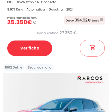
DIG-T 116kW Xtronic N-Connecta
9.977 Kms
Automatica
Gasolina
2024
Precio financiado 100%
394,62€
25.350€
Desde
/mes
27.350 €
Precio al contado:
Ver ficha
100% Online
Segunda mano