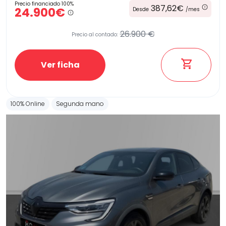
Precio financiado 100%
387,62€
24.900€
Desde
/mes
26.900 €
Precio al contado:
Etiqueta medioambiental
Ver ficha
Potencia
100% Online
Segunda mano
Provincia
Transmisión