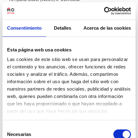
36.387 Kms
Automatica
Gasolina
2024
Precio financiado 100%
340,92€
21.900€
Desde
/mes
Consentimiento
Detalles
Acerca de las cookies
23.900 €
Precio al contado:
Esta página web usa cookies
Ver ficha
Las cookies de este sitio web se usan para personalizar
el contenido y los anuncios, ofrecer funciones de redes
sociales y analizar el tráfico. Además, compartimos
100% Online
Segunda mano
información sobre el uso que haga del sitio web con
nuestros partners de redes sociales, publicidad y análisis
web, quienes pueden combinarla con otra información
que les haya proporcionado o que hayan recopilado a
partir del uso que haya hecho de sus servicios.
Selección
Necesarias
de