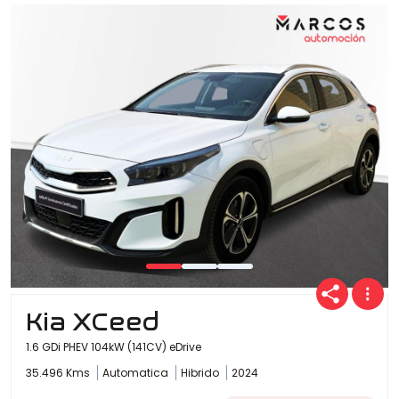
Kia XCeed
1.6 GDi PHEV 104kW (141CV) eDrive
35.496 Kms
Automatica
Hibrido
2024