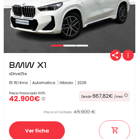
BMW X1
xDrive25e
15.151 Kms
Automatica
Hibrido
2025
Precio financiado 100%
667,82€
42.900€
Desde
/mes
45.900 €
Precio al contado:
Ver ficha