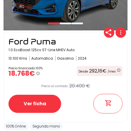
Ford Puma
1.0 EcoBoost 125cv ST-Line MHEV Auto
13.100 Kms
Automatica
Gasolina
2024
Precio financiado 100%
292,16€
18.768€
Desde
/mes
20.400 €
Precio al contado:
Ver ficha
100% Online
Segunda mano