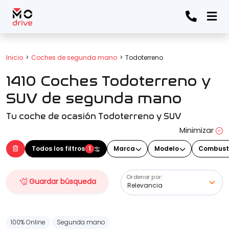
Todos los filtros
Inicio
Coches de segunda mano
Todoterreno
1410 Coches Todoterreno y
Marca
(Elige una o varias marcas)
SUV de segunda mano
Tu coche de ocasión Todoterreno y SUV
Modelo
Minimizar
(Elige uno o varios modelos)
Todos los filtros
1
Marca
Modelo
Combust
Ordenar por:
Guardar búsqueda
Precio
100% Online
Segunda mano