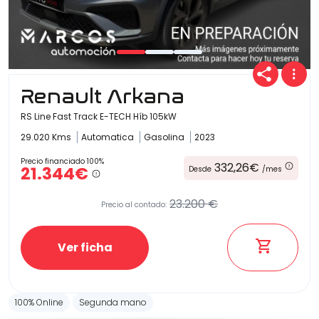
Carrocería
Renault Arkana
RS Line Fast Track E-TECH Híb 105kW
29.020 Kms
Automatica
Gasolina
2023
Precio financiado 100%
332,26€
21.344€
Desde
/mes
23.200 €
Precio al contado:
Ver ficha
100% Online
Segunda mano