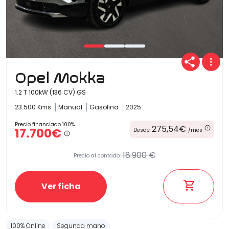
Opel Mokka
1.2 T 100kW (136 CV) GS
23.500 Kms
Manual
Gasolina
2025
Precio financiado 100%
275,54€
17.700€
Desde
/mes
18.900 €
Precio al contado:
Ver ficha
100% Online
Segunda mano