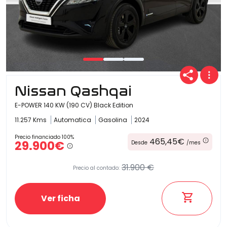
Nissan Qashqai
E-POWER 140 KW (190 CV) Black Edition
11.257 Kms
Automatica
Gasolina
2024
Precio financiado 100%
465,45€
29.900€
Desde
/mes
31.900 €
Precio al contado:
Ver ficha