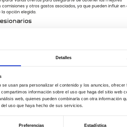
mparar varias ofertas para asegurarte de obtener las mejores
 comisiones y otros gastos asociados, ya que pueden influir en 
 la opción elegida.
esionarios
s
puede ser atractiva por su conveniencia. Muchos concesionar
ara ofrecer planes de financiación que pueden incluir promoci
rar estas ofertas con las de los bancos y otras instituciones. 
nario puede implicar tasas de interés más altas. Así que, asegúr
, para evitar sorpresas desagradables en el futuro.
Detalles
ión
s
b se usan para personalizar el contenido y los anuncios, ofrecer
 adquirir un vehículo sin necesidad de desembolsar todo el di
s, compartimos información sobre el uso que haga del sitio web 
, ya que puedes gestionar los pagos mensuales de manera 
 análisis web, quienes pueden combinarla con otra información q
 permite elegir un coche que se ajuste a tus necesidades y des
r del uso que haya hecho de sus servicios.
 Esta opción es especialmente valiosa para aquellos que desean
ción económica de forma abrupta.
Preferencias
Estadística