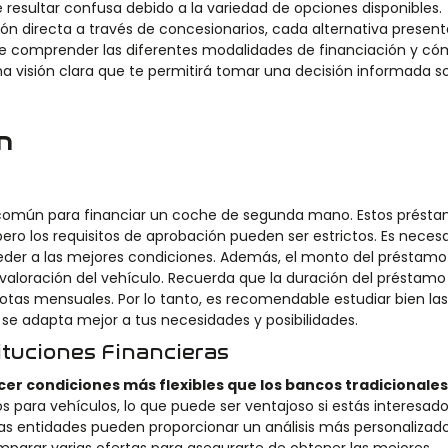
 resultar confusa debido a la variedad de opciones disponibles.
n directa a través de concesionarios, cada alternativa present
nte comprender las diferentes modalidades de financiación y c
una visión clara que te permitirá tomar una decisión informada s
n
común para financiar un coche de segunda mano. Estos prést
pero los requisitos de aprobación pueden ser estrictos. Es necesa
ceder a las mejores condiciones. Además, el monto del préstamo
valoración del vehículo. Recuerda que la duración del préstamo
otas mensuales. Por lo tanto, es recomendable estudiar bien las
l se adapta mejor a tus necesidades y posibilidades.
tituciones Financieras
cer condiciones más flexibles que los bancos tradicionales
s para vehículos, lo que puede ser ventajoso si estás interesad
as entidades pueden proporcionar un análisis más personalizad