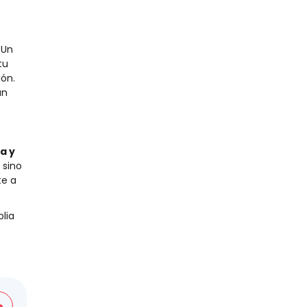
Un
tu
ión.
an
a y
 sino
te a
lia