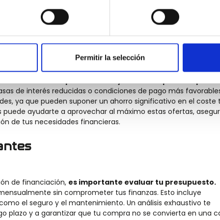
te del vehículo durante un periodo de tiempo determinado. Esta
u situación financiera.
Puedes elegir plazos que se ajusten a
omprometas tu economía personal. Sin embargo, es importante
 comisiones, para no llevarte sorpresas al final del periodo de
Permitir la selección
iales
os suelen ofrecer promociones y ofertas especiales para
 tasas de interés reducidas o condiciones de pago más favorables
s, ya que pueden suponer un ahorro significativo en el coste t
s puede ayudarte a aprovechar al máximo estas ofertas, asegu
ión de tus necesidades financieras.
antes
ón de financiación,
es importante evaluar tu presupuesto.
mensualmente sin comprometer tus finanzas. Esto incluye
 como el seguro y el mantenimiento. Un análisis exhaustivo te
rgo plazo y a garantizar que tu compra no se convierta en una c