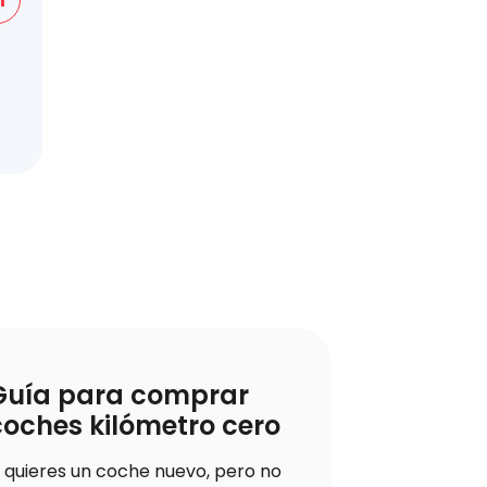
Guía para comprar
Los coc
coches kilómetro cero
seguros
NCAP 2
i quieres un coche nuevo, pero no