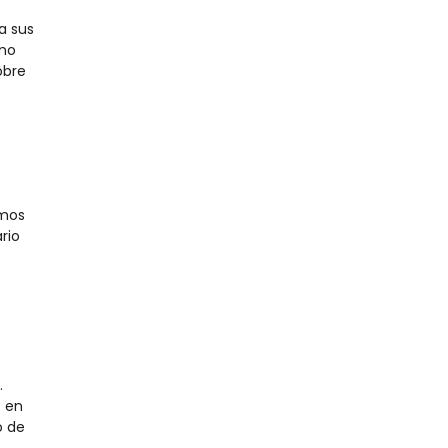
a sus
ómo
obre
amos
rio
.
o en
o de