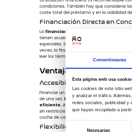
tu situación financiera. Es recomendable co
condiciones. También hay que considerar las
coste total del préstamo y en la viabilidad de
Financiación Directa en Conc
La
financiación directa en concesionario
tienen acuerdos con entidades financieras p
especiales. Sin embargo, es importante compa
veces, la financiación a través del concesio
leer los términos y condiciones con atención
Consentimiento
Ventajas de la Financiac
Esta página web usa cookie
Accesibilidad Financiera
Las cookies de este sitio we
Financiar un coche de segunda mano permite
y analizar el tráfico. Ademá
de una vez.
Esto mejora la accesibilidad
redes sociales, publicidad y
eficiente.
Además, el uso de financiación te
que hayan recopilado a parti
sin restricciones de presupuesto inmediato.
coche de calidad sin comprometer su situa
Selección
Flexibilidad en el Pago
Necesarias
de