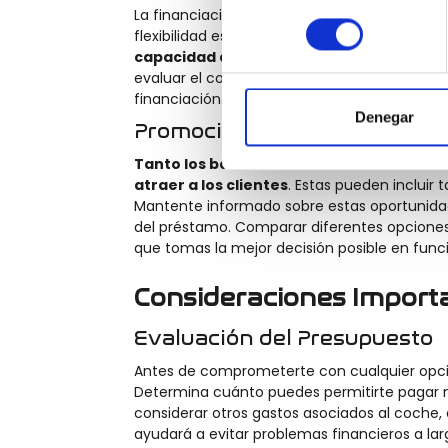
La financiación te permite distribuir el cos
consentimiento
flexibilidad es importante para adaptarse a t
capacidad de pago
, asegurando que no c
evaluar el coste total, incluyendo intereses y
financiación.
Denegar
Promociones y Ofertas Espec
Tanto los bancos como los concesionari
atraer a los clientes
. Estas pueden incluir
Mantente informado sobre estas oportunidade
del préstamo. Comparar diferentes opcione
que tomas la mejor decisión posible en func
Consideraciones Import
Evaluación del Presupuesto
Antes de comprometerte con cualquier opci
Determina cuánto puedes permitirte pagar 
considerar otros gastos asociados al coche,
ayudará a evitar problemas financieros a la