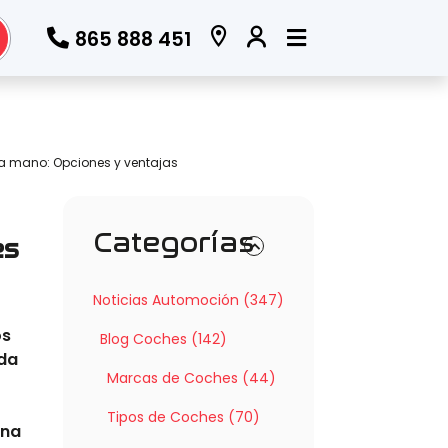
865 888 451
a mano: Opciones y ventajas
Categorías
es
Noticias Automoción (347)
os
Blog Coches (142)
ada
Marcas de Coches (44)
Tipos de Coches (70)
una