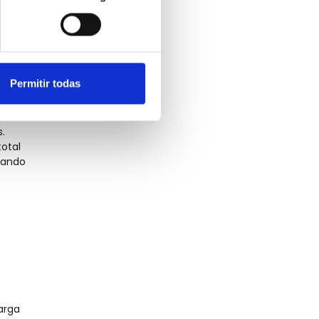
 tu
Permitir todas
.
otal
rando
arga