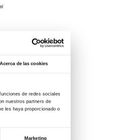
el
ios
ones
A
ate de
Acerca de las cookies
 funciones de redes sociales
nero
con nuestros partners de
más
ue les haya proporcionado o
eos,
 un
Marketing