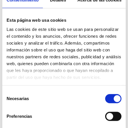
26.100 Kms
Manual
Gasolina
2023
Precio financiado 100%
413,90€
Esta página web usa cookies
26.588€
Desde
/mes
Las cookies de este sitio web se usan para personalizar
28.900 €
Precio al contado:
el contenido y los anuncios, ofrecer funciones de redes
sociales y analizar el tráfico. Además, compartimos
información sobre el uso que haga del sitio web con
Ver ficha
nuestros partners de redes sociales, publicidad y análisis
web, quienes pueden combinarla con otra información
que les haya proporcionado o que hayan recopilado a
100% Online
Segunda mano
partir del uso que haya hecho de sus servicios.
Selección
Necesarias
de
consentimiento
Preferencias