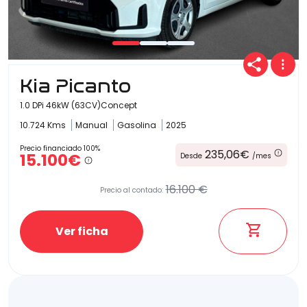
Kia Picanto
1.0 DPi 46kW (63CV)Concept
10.724 Kms
Manual
Gasolina
2025
Precio financiado 100%
235,06€
15.100€
Desde
/mes
16.100 €
Precio al contado:
Ver ficha