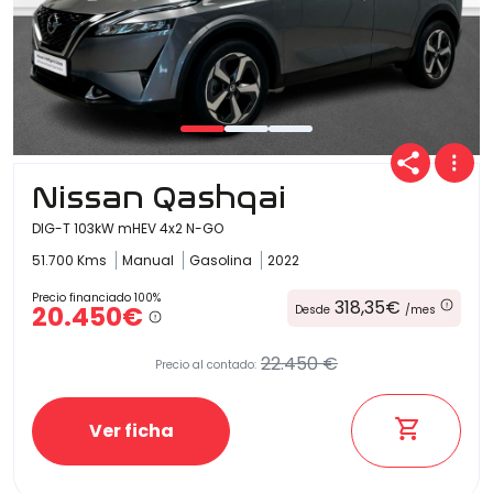
Nissan Qashqai
DIG-T 103kW mHEV 4x2 N-GO
51.700 Kms
Manual
Gasolina
2022
Precio financiado 100%
318,35€
20.450€
Desde
/mes
22.450 €
Precio al contado:
Ver ficha