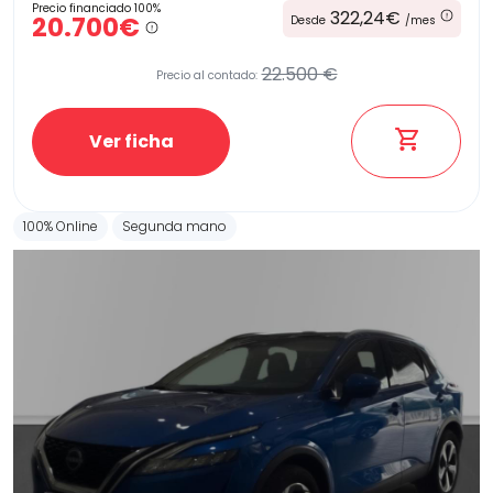
Precio financiado 100%
322,24€
20.700€
Desde
/mes
22.500 €
Precio al contado:
Etiqueta medioambiental
Ver ficha
Potencia
100% Online
Segunda mano
Provincia
Transmisión