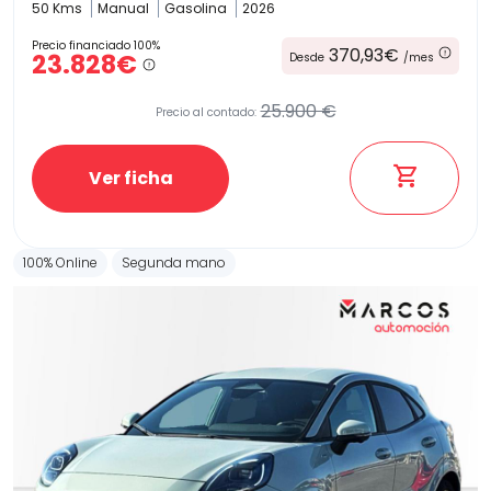
50 Kms
Manual
Gasolina
2026
Precio financiado 100%
370,93€
23.828€
Desde
/mes
25.900 €
Precio al contado:
Ver ficha
100% Online
Segunda mano