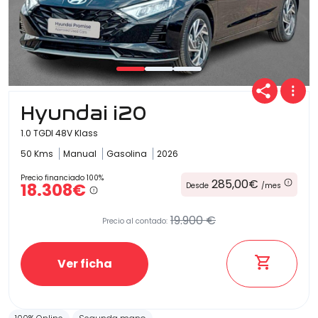
Hyundai i20
1.0 TGDI 48V Klass
50 Kms
Manual
Gasolina
2026
Precio financiado 100%
285,00€
18.308€
Desde
/mes
19.900 €
Precio al contado:
Ver ficha