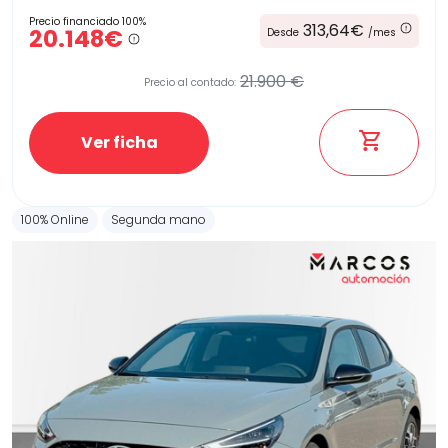
Precio financiado 100%
313,64€
20.148€
Desde
/mes
21.900 €
Precio al contado:
Ver ficha
100% Online
Segunda mano