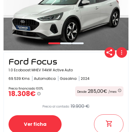
Ford Focus
1.0 Ecoboost MHEV 114kW Active Auto
69.539 Kms
Automatica
Gasolina
2024
Precio financiado 100%
285,00€
18.308€
Desde
/mes
19.900 €
Precio al contado:
Ver ficha