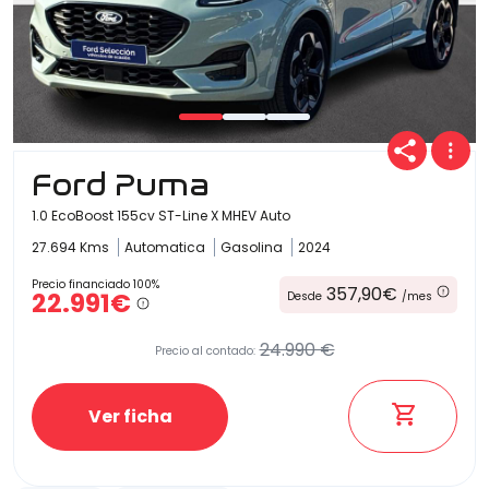
Ford Puma
1.0 EcoBoost 155cv ST-Line X MHEV Auto
27.694 Kms
Automatica
Gasolina
2024
Precio financiado 100%
357,90€
22.991€
Desde
/mes
24.990 €
Precio al contado:
Ver ficha