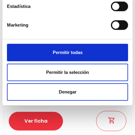
Estadística
Marketing
Permitir todas
Hyundai Bayon
1.2 MPI Maxx
Permitir la selección
9.200 Kms
Manual
Gasolina
2025
Precio financiado 100%
279,27€
17.940€
Desde
/mes
Denegar
19.500 €
Precio al contado:
Ver ficha