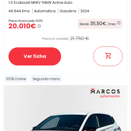
1.0 Ecoboost MHEV 114kW Active Auto
49.644 Kms
Automatica
Gasolina
2024
Precio financiado 100%
311,50€
20.010€
Desde
/mes
21.750 €
Precio al contado:
Ver ficha
100% Online
Segunda mano