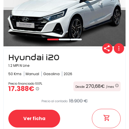
Hyundai i20
1.2 MPI N Line
50 Kms
Manual
Gasolina
2026
Precio financiado 100%
270,68€
17.388€
Desde
/mes
18.900 €
Precio al contado:
Ver ficha