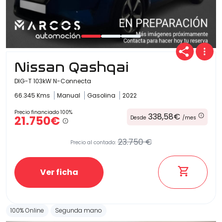
Carrocería
Nissan Qashqai
DIG-T 103kW N-Connecta
66.345 Kms
Manual
Gasolina
2022
Precio financiado 100%
338,58€
21.750€
Desde
/mes
23.750 €
Precio al contado:
Ver ficha
100% Online
Segunda mano