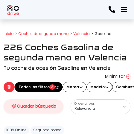
Todos los filtros
Inicio
Coches de segunda mano
Valencia
Gasolina
226 Coches Gasolina de
Marca
(Elige una o varias marcas)
segunda mano en Valencia
Tu coche de ocasión Gasolina en Valencia
Modelo
Minimizar
(Elige uno o varios modelos)
Todos los filtros
3
Marca
Modelo
Combust
Ordenar por:
Guardar búsqueda
Precio
100% Online
Segunda mano