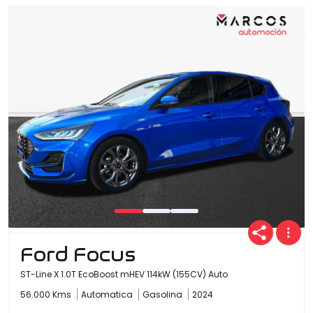
Ofertas
Cuota
Año
Kilómetros
Ford Focus
ST-Line X 1.0T EcoBoost mHEV 114kW (155CV) Auto
Combustible
56.000 Kms
Automatica
Gasolina
2024
(Elige una o varias opciones)