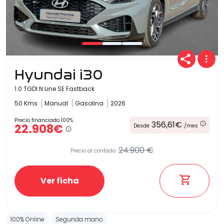
Hyundai i30
1.0 TGDI N Line SE Fastback
50 Kms
Manual
Gasolina
2026
Precio financiado 100%
356,61€
22.908€
Desde
/mes
24.900 €
Precio al contado:
Ver ficha
100% Online
Segunda mano