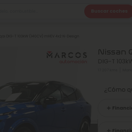
Buscar coches
ai DIG-T 103kW (140CV) mHEV 4x2 N-Design
Nissan 
DIG-T 103k
17.207 kms
Manu
¿Cómo qu
Financi
Financi