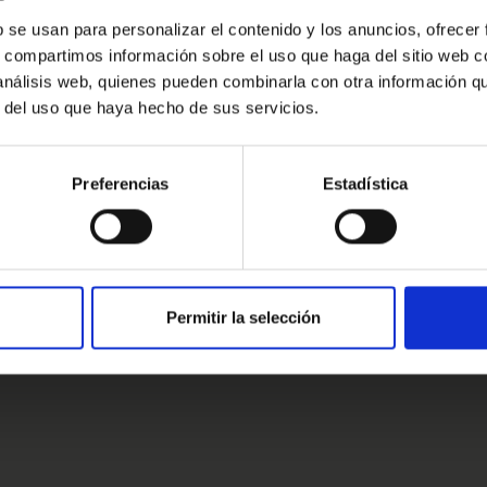
te se muestra a modo informativo y no
Oops!
b se usan para personalizar el contenido y los anuncios, ofrecer
r.
s, compartimos información sobre el uso que haga del sitio web 
Error de conexión
 análisis web, quienes pueden combinarla con otra información q
ingún compromiso estaremos encantados
r del uso que haya hecho de sus servicios.
Cerrar
Preferencias
Estadística
estros clientes
s clientes
Permitir la selección