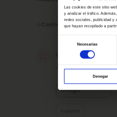
·Este anuncio no es vinculante solamen
Las cookies de este sitio we
contractual, puede contener algún erro
y analizar el tráfico. Ademá
redes sociales, publicidad y
·Consulta condiciones, llámanos sin n
Confort
que hayan recopilado a parti
de atenderte.
Selección
Ref: 2387360
Necesarias
de
consentimiento
Valoraciones de nu
Así nos valoran nuestro
Denegar
4.9
Trustpilot