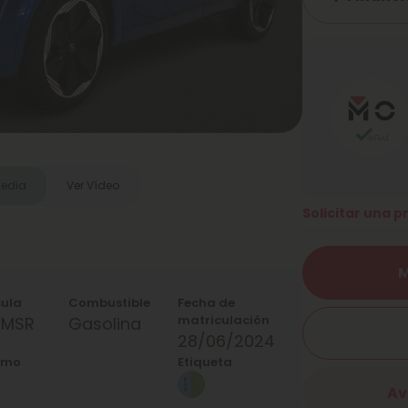
media
Ver Vídeo
Solicitar una 
M
cula
Combustible
Fecha de
matriculación
4MSR
Gasolina
28/06/2024
umo
Etiqueta
Av