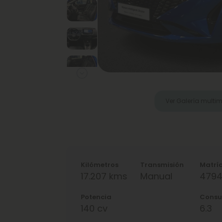
Next
Ver Galería multi
Kilómetros
Transmisión
Matrí
17.207 kms
Manual
479
Potencia
Cons
140 cv
6.3