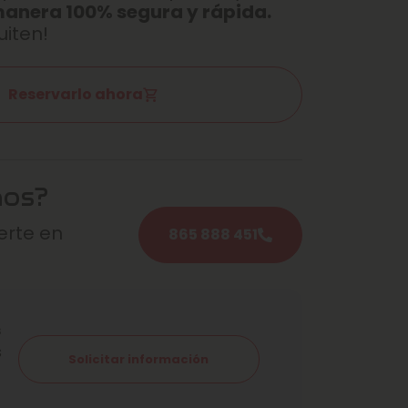
manera 100% segura y rápida.
uiten!
Reservarlo ahora
mos?
rte en
865 888 451
s
s
Solicitar información