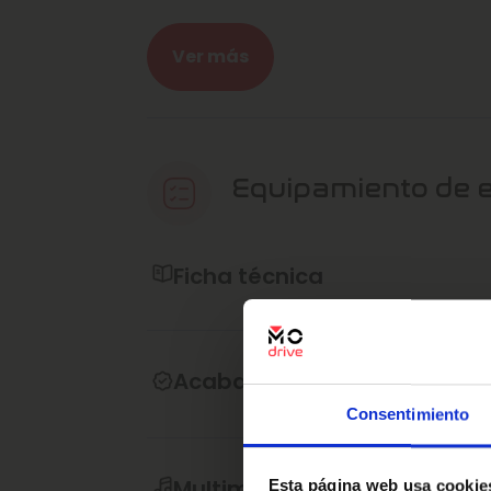
- Certifica de no siniestralidad (CARFAX
- Garantía ampliable
Ver más
- Confianza Marcos Automoción
Posibilidad de entrega en la puerta de c
nuestros agentes.
Equipamiento de 
¿Quieres vender tu 
En Marcos Automoción llevamos 50 años d
servicio es nuestra pasión.
Ficha técnica
Por eso, en todo momento, nos esforzam
nuestro compromiso de recibir la mayor
servicios.
Acabado interior
Consentimiento
No dudes en contactar con nuestro telé
podamos ayudarte en tu experiencia c
Multimedia y sonido
Esta página web usa cookie