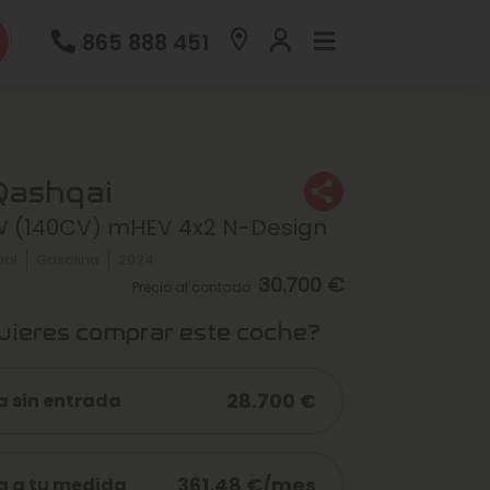
865 888 451
Qashqai
W (140CV) mHEV 4x2 N-Design
al
Gasolina
2024
30.700 €
Precio al contado
ieres comprar este coche?
28.700 €
a sin entrada
361,48 €/mes
a a tu medida