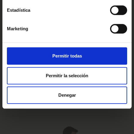
Estadística
Conoce nuestras ventajas
Marketing
Prueba de 15 días
Hasta 5 años
Permitir todas
o 1.000 Km.
de garantía
Permitir la selección
Vehículos certificados y
Te lo llevamos
Denegar
excelencia en el servicio
a casa