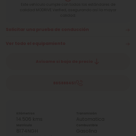
Este vehículo cumple con todas los estándares de
calidad MODRIVE Verified, asegurando así la mayor
calidad.
Solicitar una prueba de conducción
Ver todo el equipamiento
Avísame si baja de precio
865888451
Kilómetros
Transmisión
14.506 kms
Automatica
Matrícula
Combustible
8174NGH
Gasolina