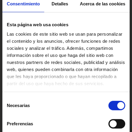
Multimedia y sonido
Consentimiento
Detalles
Acerca de las cookies
·Este anuncio no es vinculante solamente se muestra a
modo informativo y no contractual, puede contener
algún error.
Esta página web usa cookies
·Consulta condiciones, llámanos sin ningún compromiso
Confort
Las cookies de este sitio web se usan para personalizar
estaremos encantados de atenderte.
el contenido y los anuncios, ofrecer funciones de redes
sociales y analizar el tráfico. Además, compartimos
Ref: 2449228
información sobre el uso que haga del sitio web con
Valoraciones de nuestros clientes
nuestros partners de redes sociales, publicidad y análisis
web, quienes pueden combinarla con otra información
que les haya proporcionado o que hayan recopilado a
partir del uso que haya hecho de sus servicios.
4.9
Oops!
Error de conexión
Selección
Necesarias
de
Trustpilot
consentimiento
Cerrar
Preferencias