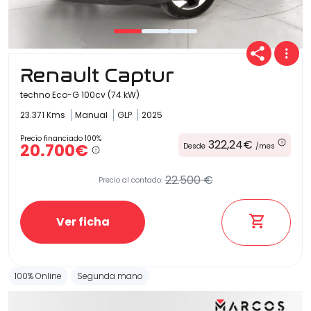
Renault Captur
techno Eco-G 100cv (74 kW)
23.371 Kms
Manual
GLP
2025
Precio financiado 100%
322,24€
20.700€
Desde
/mes
22.500 €
Precio al contado:
Ver ficha
100% Online
Segunda mano