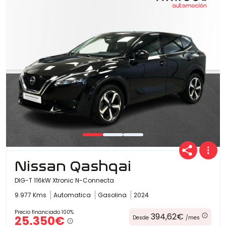
Ofertas
Cuota
Año
Nissan Qashqai
Kilómetros
DIG-T 116kW Xtronic N-Connecta
9.977 Kms
Automatica
Gasolina
2024
Combustible
Precio financiado 100%
394,62€
25.350€
Desde
/mes
(Elige una o varias opciones)