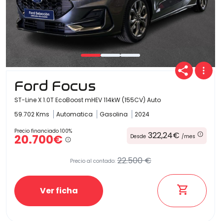
Ford Focus
ST-Line X 1.0T EcoBoost mHEV 114kW (155CV) Auto
59.702 Kms
Automatica
Gasolina
2024
Precio financiado 100%
322,24€
20.700€
Desde
/mes
22.500 €
Precio al contado:
Ver ficha