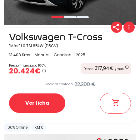
Volkswagen T-Cross
"Más" 1.0 TSI 85kW (115CV)
13.408 Kms
Manual
Gasolina
2025
Precio financiado 100%
317,94€
20.424€
Desde
/mes
22.200 €
Precio al contado:
Ver ficha
100% Online
KM 0