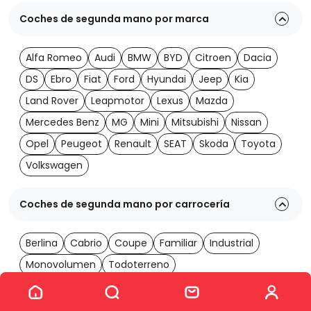
Coches de segunda mano por marca
Alfa Romeo
Audi
BMW
BYD
Citroen
Dacia
DS
Ebro
Fiat
Ford
Hyundai
Jeep
Kia
Land Rover
Leapmotor
Lexus
Mazda
Mercedes Benz
MG
Mini
Mitsubishi
Nissan
Opel
Peugeot
Renault
SEAT
Skoda
Toyota
Volkswagen
Coches de segunda mano por carrocería
Berlina
Cabrio
Coupe
Familiar
Industrial
Monovolumen
Todoterreno
Ver los 2060 coches
Coches de segunda mano por transmisión