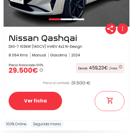
Nissan Qashqai
DIG-T 103kW (140CV) mHEV 4x2 N-Design
8.064 Kms
Manual
Gasolina
2024
Precio financiado 100%
459,23€
29.500€
Desde
/mes
31.500 €
Precio al contado:
Ver ficha
100% Online
Segunda mano