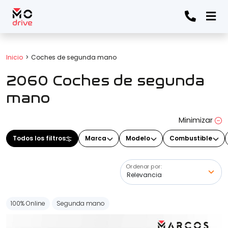
Todos los filtros
Inicio
Coches de segunda mano
2060 Coches de segunda
Marca
(Elige una o varias marcas)
mano
Minimizar
Modelo
Todos los filtros
Marca
Modelo
Combustible
(Elige uno o varios modelos)
Ordenar por:
Precio
100% Online
Segunda mano