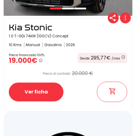
Kia Stonic
1.0 T-GDi 74kW (100CV) Concept
10 Kms
Manual
Gasolina
2026
Precio financiado 100%
295,77€
19.000€
Desde
/mes
20.000 €
Precio al contado:
Ver ficha