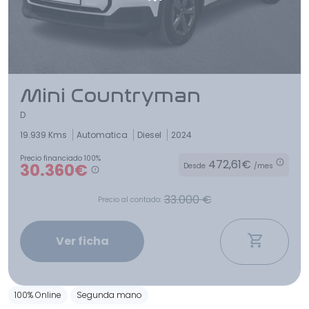
Mini Countryman
D
19.939 Kms
Automatica
Diesel
2024
Precio financiado 100%
472,61€
30.360€
Desde
/mes
33.000 €
Precio al contado:
Ver ficha
100% Online
Segunda mano