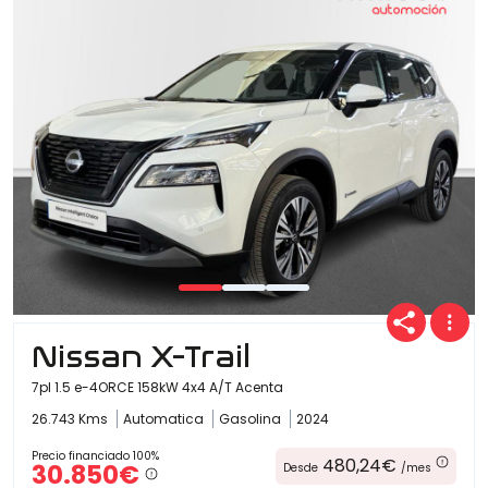
Nissan X-Trail
7pl 1.5 e-4ORCE 158kW 4x4 A/T Acenta
26.743 Kms
Automatica
Gasolina
2024
Precio financiado 100%
480,24€
30.850€
Desde
/mes