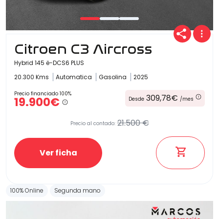
Carrocería
Citroen C3 Aircross
Hybrid 145 ë-DCS6 PLUS
20.300 Kms
Automatica
Gasolina
2025
Precio financiado 100%
309,78€
19.900€
Desde
/mes
21.500 €
Precio al contado:
Ver ficha
100% Online
Segunda mano