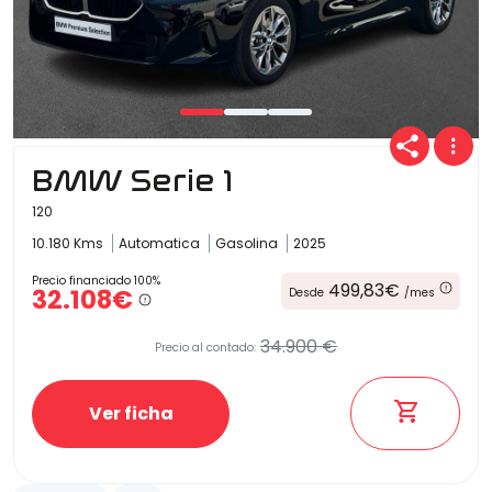
BMW Serie 1
120
10.180 Kms
Automatica
Gasolina
2025
Precio financiado 100%
499,83€
32.108€
Desde
/mes
34.900 €
Precio al contado:
Ver ficha