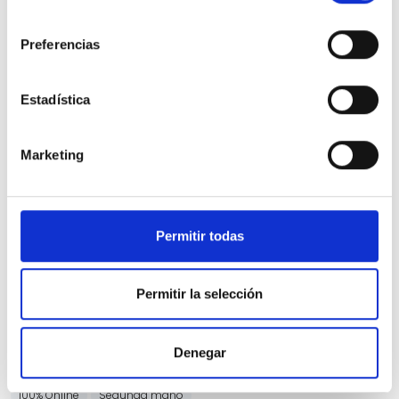
consentimiento
Preferencias
Estadística
Nissan Qashqai
Marketing
DIG-T 116kW Xtronic N-Connecta
13.856 Kms
Automatica
Gasolina
2023
Precio financiado 100%
404,59€
25.990€
Desde
/mes
Permitir todas
27.990 €
Precio al contado:
Permitir la selección
Ver ficha
Denegar
100% Online
Segunda mano