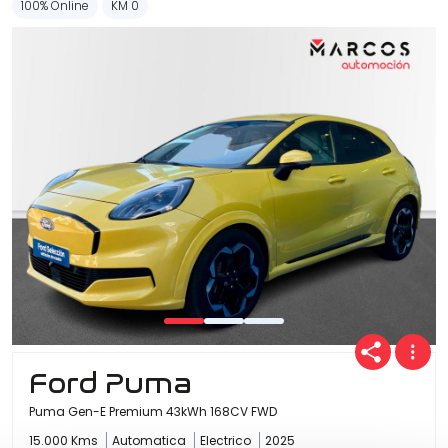
100% Online
KM 0
Ford Puma
Puma Gen-E Premium 43kWh 168CV FWD
15.000 Kms
Automatica
Electrico
2025