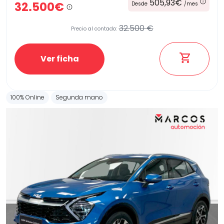
505,93€
32.500€
Desde
/mes
32.500 €
Precio al contado:
Ver ficha
100% Online
Segunda mano