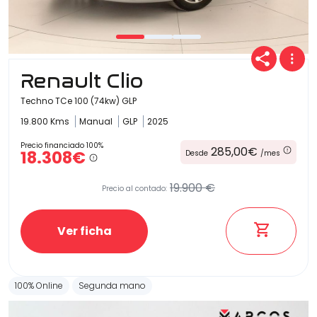
Renault Clio
Techno TCe 100 (74kw) GLP
19.800 Kms
Manual
GLP
2025
Precio financiado 100%
285,00€
18.308€
Desde
/mes
19.900 €
Precio al contado:
Ver ficha
100% Online
Segunda mano