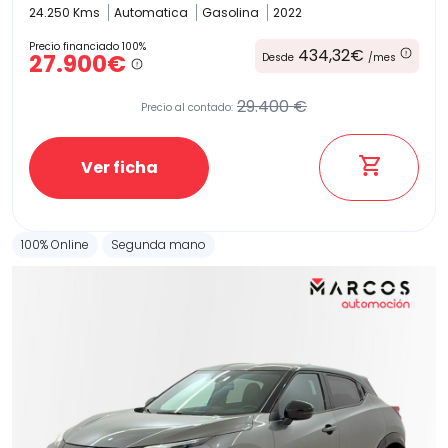
24.250 Kms
Automatica
Gasolina
2022
Precio financiado 100%
434,32€
27.900€
Desde
/mes
29.400 €
Precio al contado:
Ver ficha
100% Online
Segunda mano