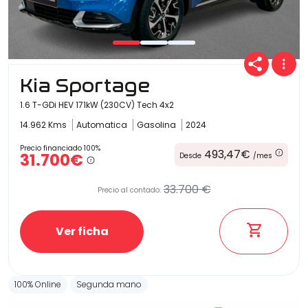
Kia Sportage
1.6 T-GDi HEV 171kW (230CV) Tech 4x2
14.962 Kms
Automatica
Gasolina
2024
Precio financiado 100%
493,47€
31.700€
Desde
/mes
33.700 €
Precio al contado:
Ver ficha
100% Online
Segunda mano