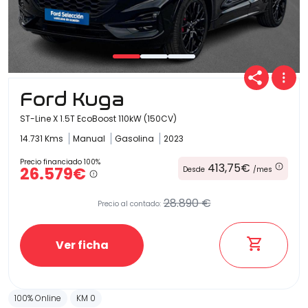
Ford Kuga
ST-Line X 1.5T EcoBoost 110kW (150CV)
14.731 Kms
Manual
Gasolina
2023
Precio financiado 100%
413,75€
26.579€
Desde
/mes
28.890 €
Precio al contado:
Ver ficha
100% Online
KM 0