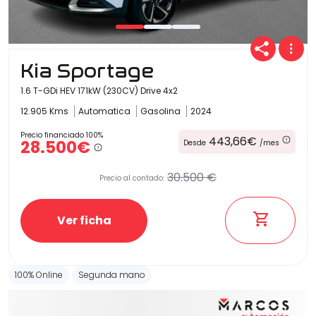
Carrocería
Kia Sportage
1.6 T-GDi HEV 171kW (230CV) Drive 4x2
12.905 Kms
Automatica
Gasolina
2024
Precio financiado 100%
443,66€
28.500€
Desde
/mes
30.500 €
Precio al contado:
Ver ficha
100% Online
Segunda mano