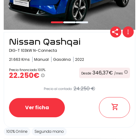
Nissan Qashqai
DIG-T 103kW N-Connecta
21.663 Kms
Manual
Gasolina
2022
Precio financiado 100%
346,37€
22.250€
Desde
/mes
24.250 €
Precio al contado:
Ver ficha
100% Online
Segunda mano