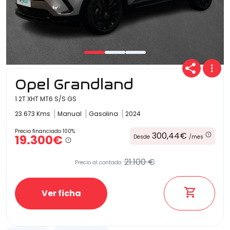
Opel Grandland
1.2T XHT MT6 S/S GS
23.673 Kms
Manual
Gasolina
2024
Precio financiado 100%
300,44€
19.300€
Desde
/mes
21.100 €
Precio al contado:
Ver ficha