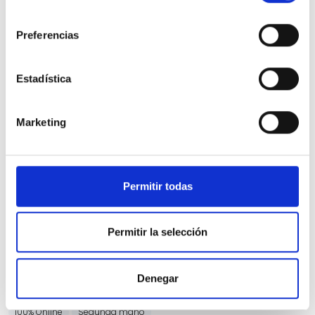
consentimiento
Preferencias
Estadística
Nissan Qashqai
Marketing
DIG-T 116kW Xtronic N-Connecta
21.284 Kms
Automatica
Gasolina
2022
Precio financiado 100%
398,52€
25.600€
Desde
/mes
Permitir todas
27.600 €
Precio al contado:
Permitir la selección
Ver ficha
Denegar
100% Online
Segunda mano