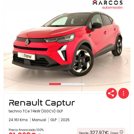
Renault Captur
techno TCe 74kW (100CV) GLP
24.161 Kms
Manual
GLP
2025
Precio financiado 100%
327,97€
Desde
/mes