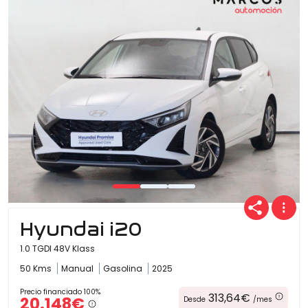
Hyundai i20
1.0 TGDI 48V Klass
50 Kms
Manual
Gasolina
2025
Precio financiado 100%
313,64€
20.148€
Desde
/mes