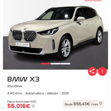
BMW X3
30e xDrive
4.142 Kms
Automatica
Hibrido
2025
Precio financiado 100%
856,43€
55.016€
Desde
/mes