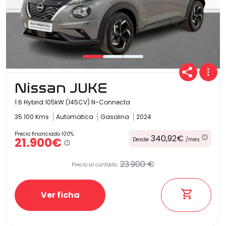
Nissan JUKE
1.6 Hybrid 105kW (145CV) N-Connecta
35.100 Kms
Automatica
Gasolina
2024
Precio financiado 100%
340,92€
21.900€
Desde
/mes
23.900 €
Precio al contado:
Ver ficha