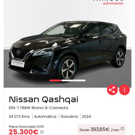
Ofertas
Cuota
Año
Nissan Qashqai
Kilómetros
DIG-T 116kW Xtronic N-Connecta
24.072 Kms
Automatica
Gasolina
2024
Combustible
Precio financiado 100%
393,85€
25.300€
Desde
/mes
(Elige una o varias opciones)