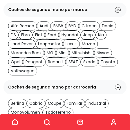
Coches de segunda mano por marca
Alfa Romeo
Audi
BMW
BYD
Citroen
Dacia
DS
Ebro
Fiat
Ford
Hyundai
Jeep
Kia
Land Rover
Leapmotor
Lexus
Mazda
Mercedes Benz
MG
Mini
Mitsubishi
Nissan
Opel
Peugeot
Renault
SEAT
Skoda
Toyota
Volkswagen
Coches de segunda mano por carrocería
Berlina
Cabrio
Coupe
Familiar
Industrial
Monovolumen
Todoterreno
Ver los 2060 coches
Coches de segunda mano por transmisión