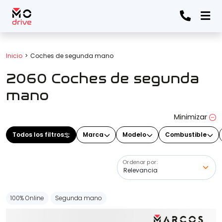
Todos los filtros
Inicio
Coches de segunda mano
2060 Coches de segunda
Marca
(Elige una o varias marcas)
mano
Minimizar
Modelo
Todos los filtros
Marca
Modelo
Combustible
(Elige uno o varios modelos)
Ordenar por:
Precio
100% Online
Segunda mano