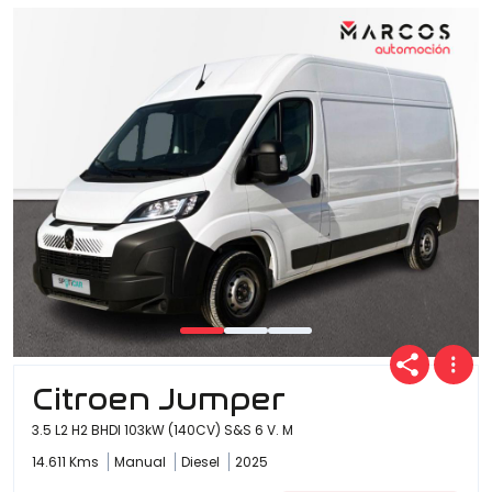
Citroen Jumper
3.5 L2 H2 BHDI 103kW (140CV) S&S 6 V. M
14.611 Kms
Manual
Diesel
2025