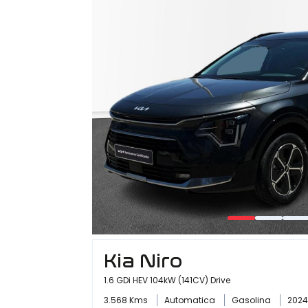
Kia Niro
1.6 GDi HEV 104kW (141CV) Drive
3.568 Kms
Automatica
Gasolina
2024