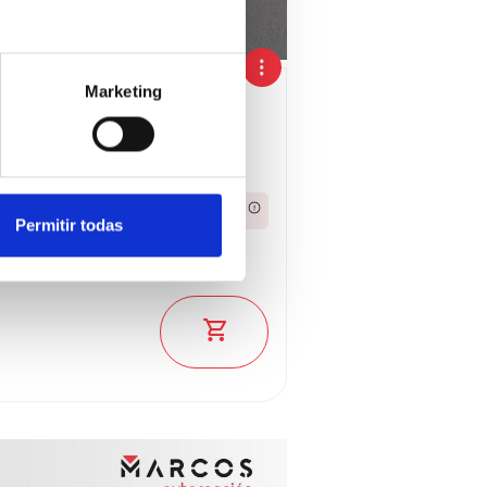
Marketing
na
2026
373,14€
Desde
/mes
Permitir todas
23.970 €
ado: