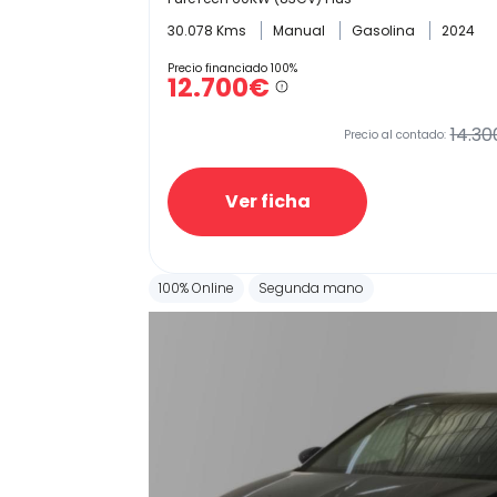
30.078 Kms
Manual
Gasolina
2024
Precio financiado 100%
12.700€
14.30
Precio al contado:
Ver ficha
100% Online
Segunda mano