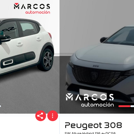
Peugeot 308
SW Allure Hybrid 136 e-DCS6