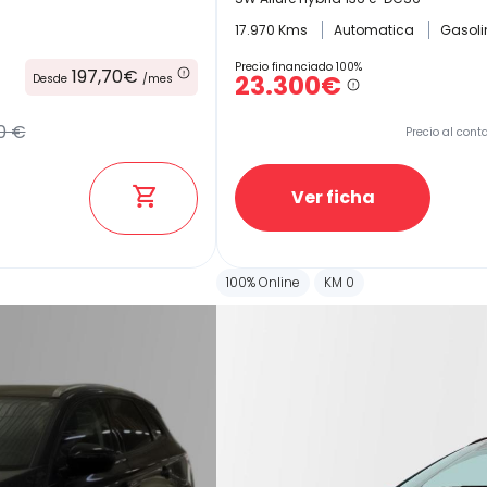
17.970 Kms
Automatica
Gasol
Precio financiado 100%
197,70€
23.300€
Desde
/mes
0 €
Precio al cont
Ver ficha
100% Online
KM 0