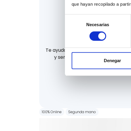
que hayan recopilado a parti
Selección
Necesarias
de
consentimiento
La mejor finan
Te ayudamos a financiar tu coche d
y sencilla. Te ayudamos a consegu
Denegar
financiación.
100% Online
Segunda mano