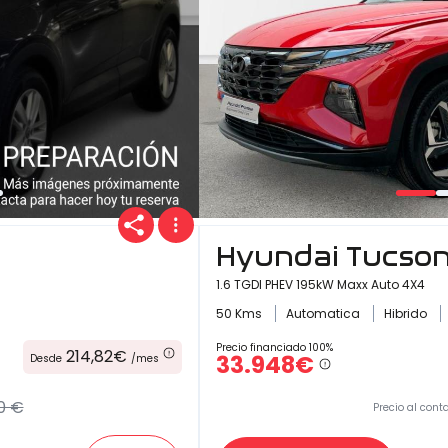
Hyundai Tucso
1.6 TGDI PHEV 195kW Maxx Auto 4X4
50 Kms
Automatica
Hibrido
Precio financiado 100%
214,82€
33.948€
Desde
/mes
0 €
Precio al cont