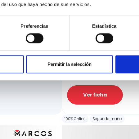
r del uso que haya hecho de sus servicios.
Preferencias
Estadística
MG ZS
Hybrid+ Luxury
ciación
3.275 Kms
Automatica
Gasoli
e la manera más rápida
Precio financiado 100%
ir hasta el 100% de
23.970€
Permitir la selección
Precio al cont
Ver ficha
100% Online
Segunda mano