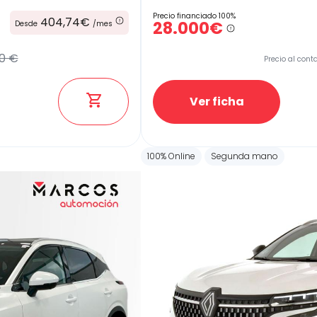
Precio financiado 100%
404,74€
28.000€
Desde
/mes
0 €
Precio al cont
Ver ficha
100% Online
Segunda mano