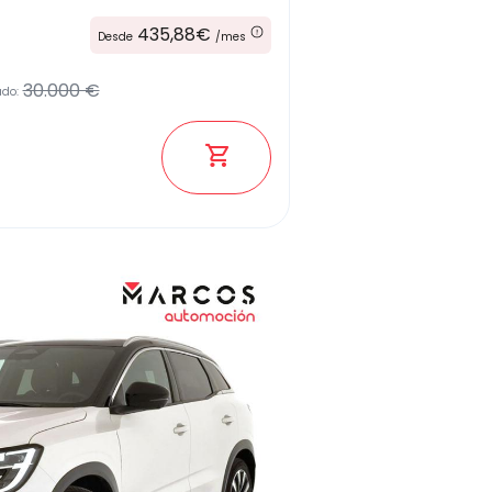
435,88€
Desde
/mes
30.000 €
ado: