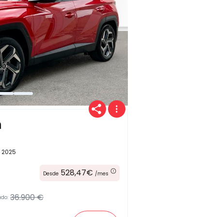
Provincia
Transmisión
n
2025
528,47€
Desde
/mes
Carrocería
36.900 €
ado: