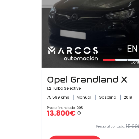
Opel Grandland X
1.2 Turbo Selective
75.599 Kms
Manual
Gasolina
2019
Precio financiado 100%
13.800€
15.60
Precio al contado: