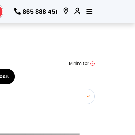
865 888 451
Todos los filtros
Marca
Minimizar
(Elige una o varias marcas)
ros
Modelo
(Elige uno o varios modelos)