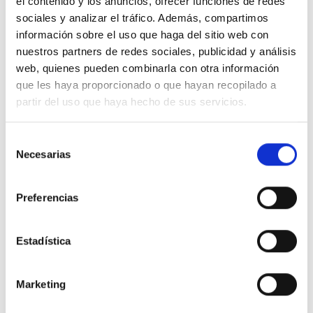
el contenido y los anuncios, ofrecer funciones de redes
sociales y analizar el tráfico. Además, compartimos
información sobre el uso que haga del sitio web con
nuestros partners de redes sociales, publicidad y análisis
web, quienes pueden combinarla con otra información
que les haya proporcionado o que hayan recopilado a
partir del uso que haya hecho de sus servicios.
Selección
BMW iX1
Necesarias
de
consentimiento
xDrive30
10.362 Kms
Automatica
Electrico
2024
Preferencias
Precio financiado 100%
585,76€
37.628€
Desde
/mes
Estadística
40.900 €
Precio al contado:
Marketing
Ver ficha