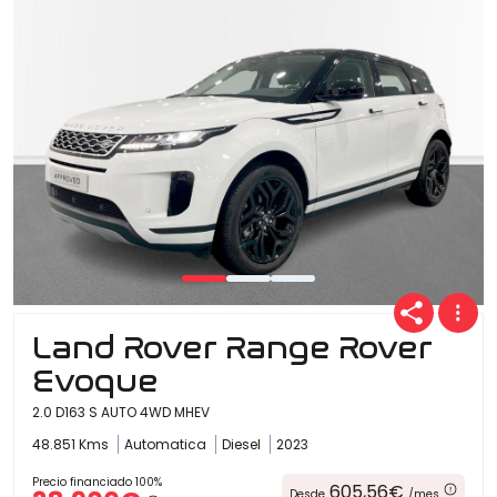
Land Rover Range Rover
Evoque
2.0 D163 S AUTO 4WD MHEV
48.851 Kms
Automatica
Diesel
2023
Precio financiado 100%
605,56€
Desde
/mes