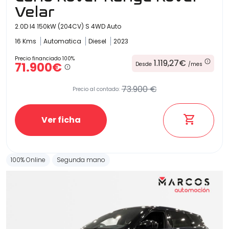
Velar
2.0D I4 150kW (204CV) S 4WD Auto
16 Kms
Automatica
Diesel
2023
Precio financiado 100%
1.119,27€
71.900€
Desde
/mes
73.900 €
Precio al contado:
Ver ficha
100% Online
Segunda mano