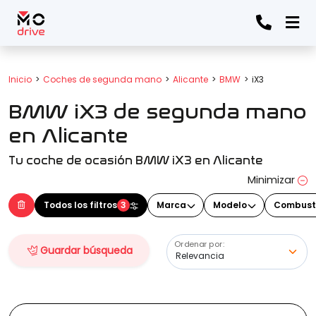
Todos los filtros
Inicio
Coches de segunda mano
Alicante
BMW
iX3
BMW iX3 de segunda mano
Marca
(Elige una o varias marcas)
en Alicante
Tu coche de ocasión BMW iX3 en Alicante
Modelo
Minimizar
(Elige uno o varios modelos)
Todos los filtros
3
Marca
Modelo
Combust
Ordenar por:
Guardar búsqueda
Precio