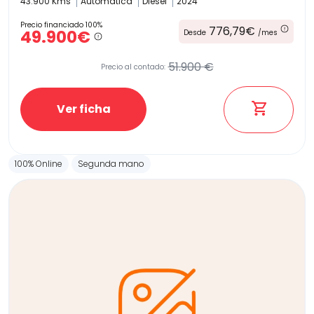
43.900 Kms
Automatica
Diesel
2024
Precio financiado 100%
776,79€
49.900€
Desde
/mes
51.900 €
Precio al contado:
Ver ficha
100% Online
Segunda mano