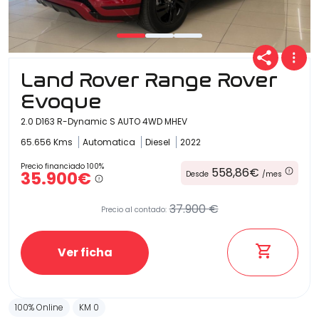
Land Rover Range Rover
Evoque
2.0 D163 R-Dynamic S AUTO 4WD MHEV
65.656 Kms
Automatica
Diesel
2022
Precio financiado 100%
558,86€
35.900€
Desde
/mes
37.900 €
Precio al contado:
Ver ficha
100% Online
KM 0