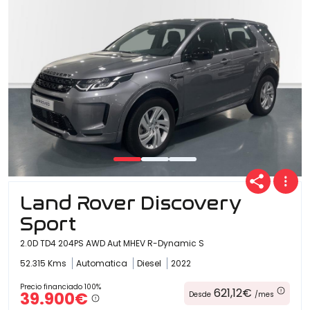
Land Rover Discovery
Sport
2.0D TD4 204PS AWD Aut MHEV R-Dynamic S
52.315 Kms
Automatica
Diesel
2022
Precio financiado 100%
621,12€
39.900€
Desde
/mes