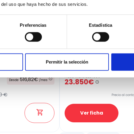
r del uso que haya hecho de sus servicios.
Preferencias
Estadística
Nissan JUKE
1.6 Hybrid 105kW (145CV) Tekna
Permitir la selección
4
32.700 Kms
Automatica
Gasol
Precio financiado 100%
516,82€
23.850€
Desde
/mes
0 €
Precio al cont
Ver ficha