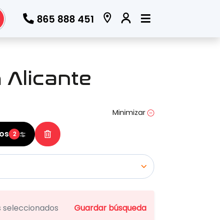
865 888 451
Todos los filtros
 Alicante
Marca
(Elige una o varias marcas)
Minimizar
ros
2
Modelo
(Elige uno o varios modelos)
os seleccionados
Guardar búsqueda