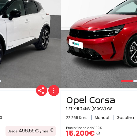
Opel Corsa
1.2T XHL 74kW (100CV) GS
3
22.265 Kms
Manual
Gasolina
Precio financiado 100%
496,59€
15.200€
Desde
/mes