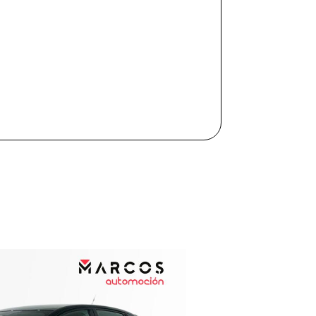
Kilómetros
Combustible
(Elige una o varias opciones)
Etiqueta medioambiental
Potencia