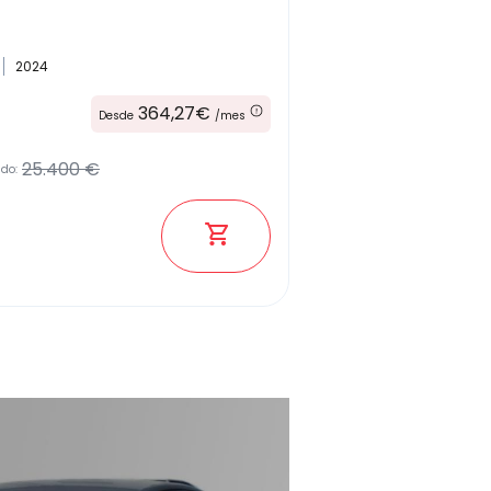
2024
364,27€
Desde
/mes
25.400 €
ado: