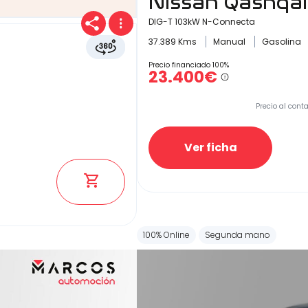
Nissan Qashqai
DIG-T 103kW N-Connecta
37.389 Kms
Manual
Gasolina
Precio financiado 100%
23.400€
Precio al cont
Ver ficha
100% Online
Segunda mano