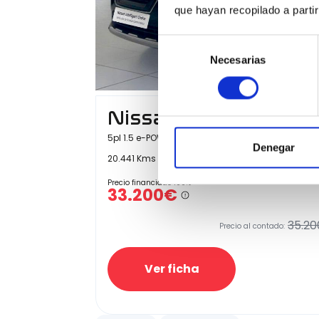
que hayan recopilado a parti
Selección
Necesarias
de
consentimiento
Nissan X-Trail
5pl 1.5 e-POWER 152kW 4x2 A/T Tekna
Denegar
20.441 Kms
Automatica
Gasolina
202
Precio financiado 100%
33.200€
35.20
Precio al contado:
Ver ficha