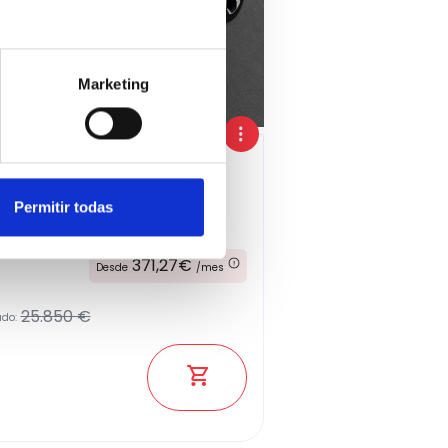
Marketing
Permitir todas
ina
2024
371,27€
Desde
/mes
25.850 €
ado: