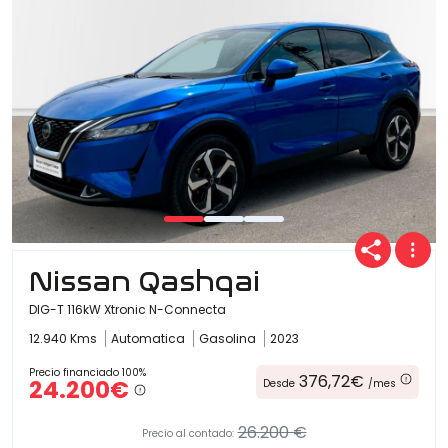
Nissan Qashqai
DIG-T 116kW Xtronic N-Connecta
12.940 Kms
Automatica
Gasolina
2023
Precio financiado 100%
376,72€
24.200€
Desde
/mes
26.200 €
Precio al contado: