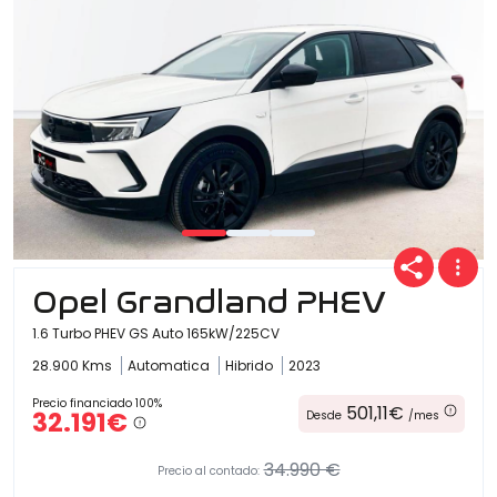
Opel Grandland PHEV
1.6 Turbo PHEV GS Auto 165kW/225CV
28.900 Kms
Automatica
Hibrido
2023
Precio financiado 100%
501,11€
32.191€
Desde
/mes
34.990 €
Precio al contado: