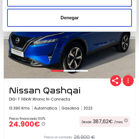
Denegar
Nissan Qashqai
DIG-T 116kW Xtronic N-Connecta
13.390 Kms
Automatica
Gasolina
2023
Precio financiado 100%
387,62€
24.900€
Desde
/mes
26.900 €
Precio al contado: