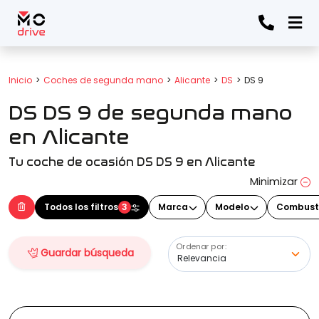
Todos los filtros
Inicio
Coches de segunda mano
Alicante
DS
DS 9
DS DS 9 de segunda mano
Marca
(Elige una o varias marcas)
en Alicante
Tu coche de ocasión DS DS 9 en Alicante
Modelo
Minimizar
(Elige uno o varios modelos)
Todos los filtros
3
Marca
Modelo
Combust
Ordenar por:
Guardar búsqueda
Precio