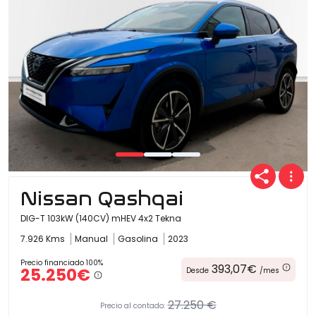
Nissan Qashqai
DIG-T 103kW (140CV) mHEV 4x2 Tekna
7.926 Kms
Manual
Gasolina
2023
Precio financiado 100%
393,07€
25.250€
Desde
/mes
27.250 €
Precio al contado: