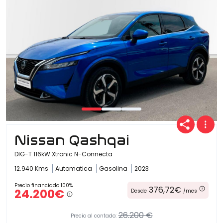
Nissan Qashqai
DIG-T 116kW Xtronic N-Connecta
12.940 Kms
Automatica
Gasolina
2023
Precio financiado 100%
376,72€
24.200€
Desde
/mes
26.200 €
Precio al contado: