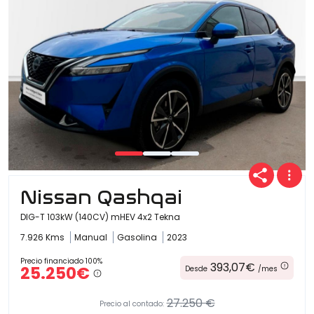
Nissan Qashqai
DIG-T 103kW (140CV) mHEV 4x2 Tekna
7.926 Kms
Manual
Gasolina
2023
Precio financiado 100%
393,07€
25.250€
Desde
/mes
27.250 €
Precio al contado: