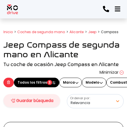
Todos los filtros
Inicio
Coches de segunda mano
Alicante
Jeep
Compass
Jeep Compass de segunda
Marca
(Elige una o varias marcas)
mano en Alicante
Tu coche de ocasión Jeep Compass en Alicante
Modelo
Minimizar
(Elige uno o varios modelos)
Todos los filtros
3
Marca
Modelo
Combust
Ordenar por:
Guardar búsqueda
Precio