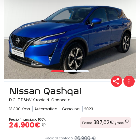
Nissan Qashqai
DIG-T 116kW Xtronic N-Connecta
13.390 Kms
Automatica
Gasolina
2023
Precio financiado 100%
387,62€
24.900€
Desde
/mes
26.900 €
Precio al contado: