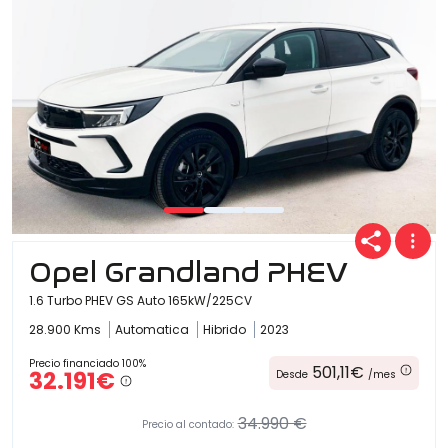
Opel Grandland PHEV
1.6 Turbo PHEV GS Auto 165kW/225CV
28.900 Kms
Automatica
Hibrido
2023
Precio financiado 100%
501,11€
32.191€
Desde
/mes
34.990 €
Precio al contado: