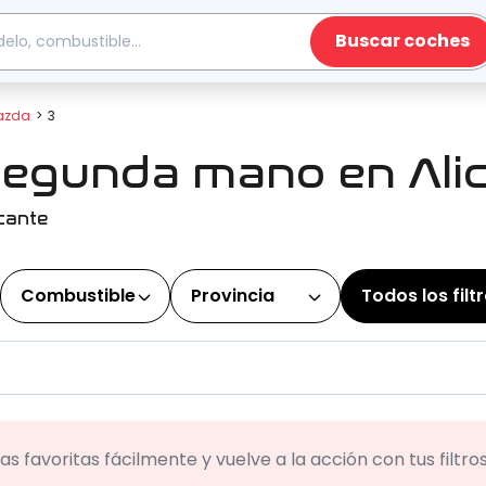
Buscar coches
azda
3
segunda mano en Ali
cante
Combustible
Provincia
Todos los filt
s favoritas fácilmente y vuelve a la acción con tus filtr