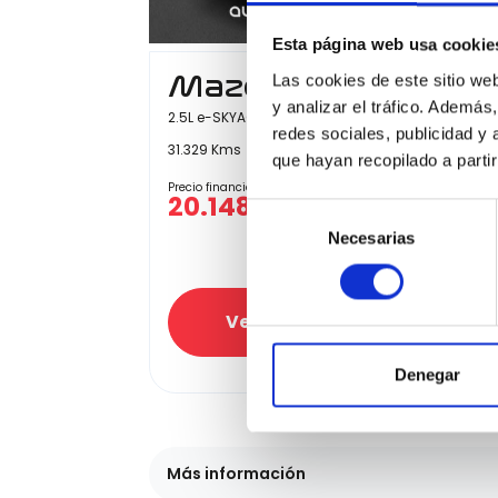
Esta página web usa cookie
Mazda 3
Las cookies de este sitio we
y analizar el tráfico. Ademá
2.5L e-SKYACTIV G MHEV 103kW (140CV) 6MT FWD 
redes sociales, publicidad y
31.329 Kms
Manual
Gasolina
2024
que hayan recopilado a parti
Precio financiado 100%
20.148€
Selección
Necesarias
de
21.90
Precio al contado:
consentimiento
Ver ficha
Denegar
Más información