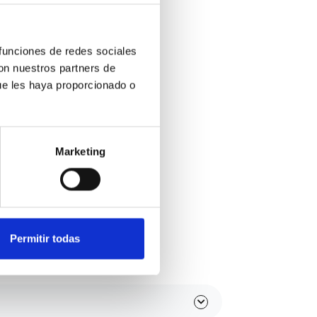
Kilómetros
 funciones de redes sociales
con nuestros partners de
ue les haya proporcionado o
Combustible
(Elige una o varias opciones)
Marketing
Etiqueta medioambiental
Permitir todas
Potencia