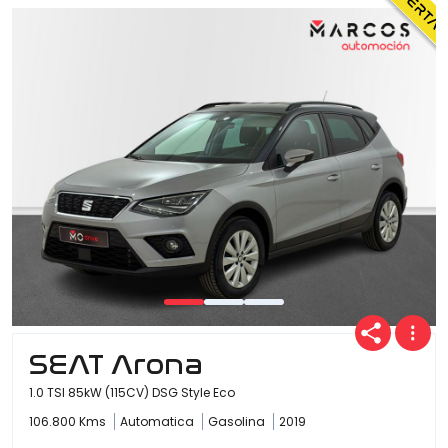
Ofertas
Cuota
Año
Kilómetros
SEAT Arona
1.0 TSI 85kW (115CV) DSG Style Eco
Combustible
106.800 Kms
Automatica
Gasolina
2019
(Elige una o varias opciones)