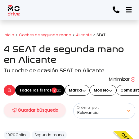
Todos los filtros
Inicio
Coches de segunda mano
Alicante
SEAT
4 SEAT de segunda mano
Marca
(Elige una o varias marcas)
en Alicante
Tu coche de ocasión SEAT en Alicante
Modelo
Minimizar
(Elige uno o varios modelos)
Todos los filtros
2
Marca
Modelo
Combust
Ordenar por:
Guardar búsqueda
Precio
100% Online
Segunda mano