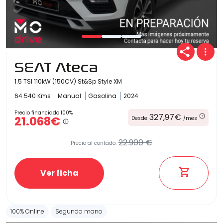
Carrocería
SEAT Ateca
1.5 TSI 110kW (150CV) St&Sp Style XM
64.540 Kms
Manual
Gasolina
2024
Precio financiado 100%
327,97€
21.068€
Desde
/mes
22.900 €
Precio al contado:
Ver ficha
100% Online
Segunda mano