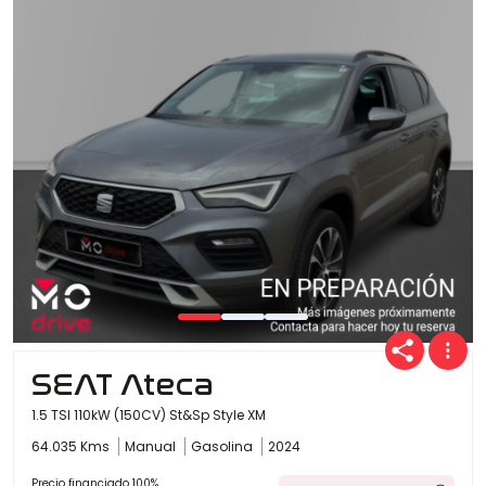
SEAT Ateca
1.5 TSI 110kW (150CV) St&Sp Style XM
64.035 Kms
Manual
Gasolina
2024
Precio financiado 100%