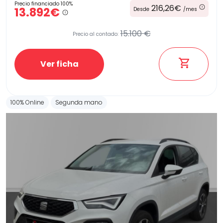
Precio financiado 100%
216,26€
13.892€
Desde
/mes
15.100 €
Precio al contado:
Etiqueta medioambiental
Ver ficha
Potencia
100% Online
Segunda mano
Provincia
Transmisión