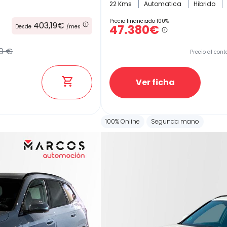
22 Kms
Automatica
Hibrido
Precio financiado 100%
403,19€
47.380€
Desde
/mes
0 €
Precio al cont
Ver ficha
100% Online
Segunda mano