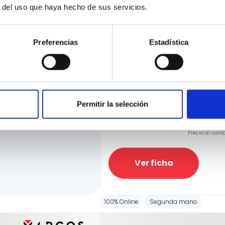
r del uso que haya hecho de sus servicios.
Preferencias
Estadística
BMW X1
sDrive18dA
ciación
79.610 Kms
Automatica
Diesel
e la manera más rápida
Precio financiado 100%
Permitir la selección
ir hasta el 100% de
22.900€
Precio al cont
Ver ficha
100% Online
Segunda mano