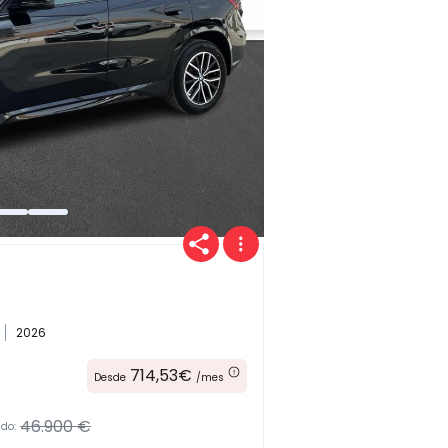
Provincia
Transmisión
2026
Carrocería
714,53€
Desde
/mes
46.900 €
ado: