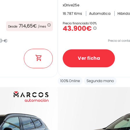
xDrive25e
16.787 Kms
Automatica
Hibrid
Precio financiado 100%
714,65€
43.900€
Desde
/mes
0 €
Precio al cont
Ver ficha
100% Online
Segunda mano