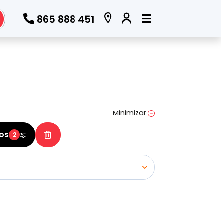
865 888 451
Todos los filtros
Marca
(Elige una o varias marcas)
Minimizar
ros
2
Modelo
(Elige uno o varios modelos)