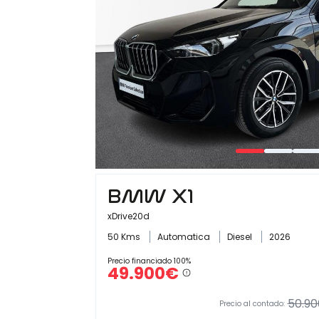
BMW X1
xDrive20d
50 Kms
Automatica
Diesel
2026
Precio financiado 100%
49.900€
50.90
Precio al contado: