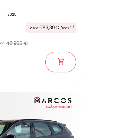
o
2025
Kilómetros
683,39€
Desde
/mes
46.900 €
ado:
Combustible
(Elige una o varias opciones)
Etiqueta medioambiental
Potencia