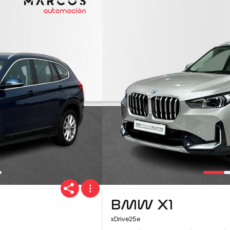
BMW X1
xDrive25e