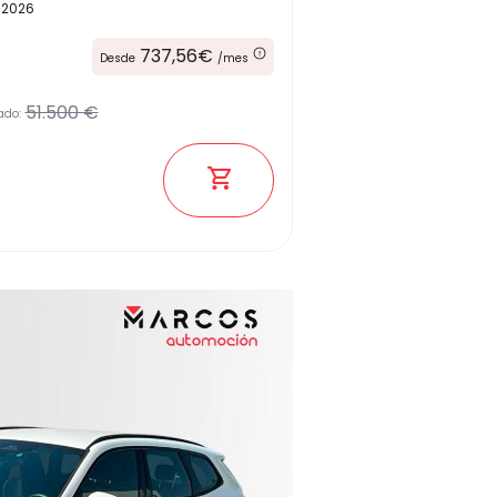
2026
737,56€
Desde
/mes
51.500 €
ado: