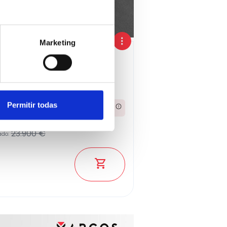
Marketing
2017
Permitir todas
356,48€
Desde
/mes
23.900 €
ado: