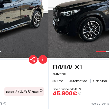
BMW X1
sDrive20i
30 Kms
Automatica
Gasolina
Precio financiado 100%
776,79€
45.900€
Desde
/mes
0 €
Precio al cont