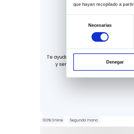
que hayan recopilado a parti
Selección
Necesarias
de
consentimiento
La mejor finan
Te ayudamos a financiar tu coche d
Denegar
y sencilla. Te ayudamos a consegu
financiación.
100% Online
Segunda mano