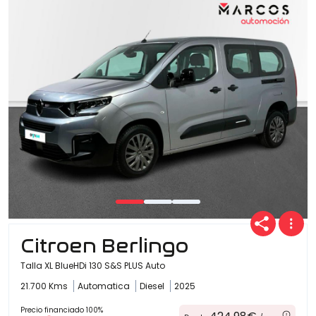
Ofertas
Cuota
Año
Kilómetros
Citroen Berlingo
Talla XL BlueHDi 130 S&S PLUS Auto
21.700 Kms
Automatica
Diesel
2025
Combustible
(Elige una o varias opciones)
Precio financiado 100%