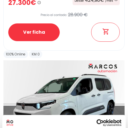
424,98€
27.300€
Desde
/mes
28.900 €
Precio al contado:
Etiqueta medioambiental
Ver ficha
Potencia
100% Online
KM 0
Provincia
Transmisión