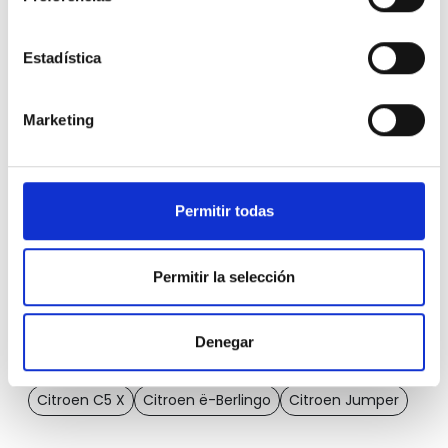
Coches de segunda mano por ubicación
Estadística
Citroen Berlingo en Alicante
Marketing
Citroen Berlingo en Murcia
Citroen Berlingo en Valencia
Permitir todas
Otros filtros por modelo
Permitir la selección
Citroen C3
Citroen C3 Aircross
Citroen C3 Origin
Citroen C4
Citroen C4 Cactus
Denegar
Citroen C5 Aircross
Citroen C5 Aircross Hybrid
Citroen C5 X
Citroen ë-Berlingo
Citroen Jumper