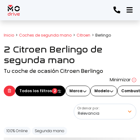
Todos los filtros
Inicio
Coches de segunda mano
Citroen
Berlingo
2 Citroen Berlingo de
Marca
(Elige una o varias marcas)
segunda mano
Tu coche de ocasión Citroen Berlingo
Modelo
Minimizar
(Elige uno o varios modelos)
Todos los filtros
2
Marca
Modelo
Combust
Ordenar por:
Precio
100% Online
Segunda mano