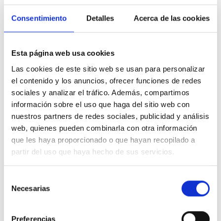
Carrocería
Consentimiento
Detalles
Acerca de las cookies
Esta página web usa cookies
Citroen Berlingo
Las cookies de este sitio web se usan para personalizar
ë-Berlingo Talla M eléctrico 50kWh PLUS
el contenido y los anuncios, ofrecer funciones de redes
2 Kms
Automatica
Electrico
2025
sociales y analizar el tráfico. Además, compartimos
información sobre el uso que haga del sitio web con
Precio financiado 100%
467,01€
30.000€
Desde
/mes
nuestros partners de redes sociales, publicidad y análisis
web, quienes pueden combinarla con otra información
31.000 €
Precio al contado:
que les haya proporcionado o que hayan recopilado a
partir del uso que haya hecho de sus servicios.
Ver ficha
Selección
Necesarias
de
consentimiento
Más información
Preferencias