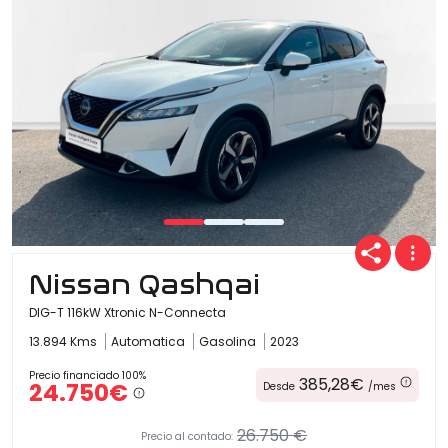
Nissan Qashqai
DIG-T 116kW Xtronic N-Connecta
13.894 Kms
Automatica
Gasolina
2023
Precio financiado 100%
385,28€
24.750€
Desde
/mes
26.750 €
Precio al contado: