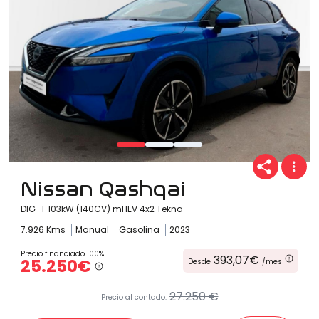
Nissan Qashqai
DIG-T 103kW (140CV) mHEV 4x2 Tekna
7.926 Kms
Manual
Gasolina
2023
Precio financiado 100%
393,07€
25.250€
Desde
/mes
27.250 €
Precio al contado: