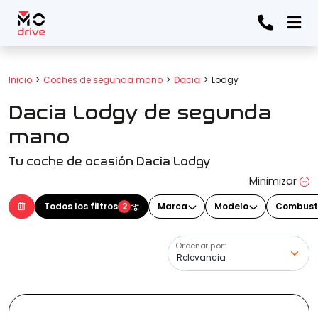
Todos los filtros
Inicio
Coches de segunda mano
Dacia
Lodgy
Dacia Lodgy de segunda
Marca
(Elige una o varias marcas)
mano
Tu coche de ocasión Dacia Lodgy
Modelo
Minimizar
(Elige uno o varios modelos)
Todos los filtros
2
Marca
Modelo
Combust
Ordenar por:
Precio