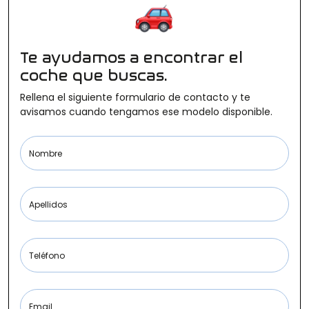
Ofertas
Te ayudamos a encontrar el
coche que buscas.
Cuota
Rellena el siguiente formulario de contacto y te
avisamos cuando tengamos ese modelo disponible.
Año
Nombre
Apellidos
Kilómetros
Teléfono
Combustible
(Elige una o varias opciones)
Email