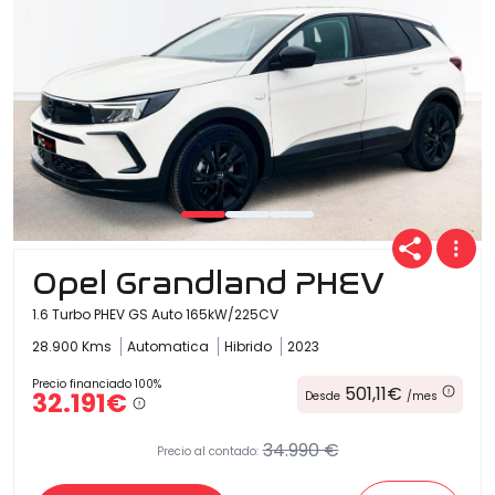
Opel Grandland PHEV
1.6 Turbo PHEV GS Auto 165kW/225CV
28.900 Kms
Automatica
Hibrido
2023
Precio financiado 100%
501,11€
32.191€
Desde
/mes
34.990 €
Precio al contado: