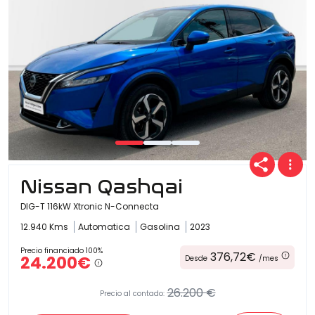
Nissan Qashqai
DIG-T 116kW Xtronic N-Connecta
12.940 Kms
Automatica
Gasolina
2023
Precio financiado 100%
376,72€
24.200€
Desde
/mes
26.200 €
Precio al contado: