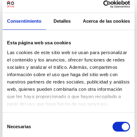
15.900 €
Precio al contado:
Ver ficha
Consentimiento
Detalles
Acerca de las cookies
Etiqueta medioambiental
Esta página web usa cookies
Más información
Las cookies de este sitio web se usan para personalizar
Potencia
el contenido y los anuncios, ofrecer funciones de redes
sociales y analizar el tráfico. Además, compartimos
Coches de segunda mano por ubicación
información sobre el uso que haga del sitio web con
nuestros partners de redes sociales, publicidad y análisis
Provincia
DS DS 3 en Alicante
DS DS 3 en Murcia
web, quienes pueden combinarla con otra información
que les haya proporcionado o que hayan recopilado a
DS DS 3 en Valencia
partir del uso que haya hecho de sus servicios.
Transmisión
Selección
Otros filtros por modelo
Necesarias
de
consentimiento