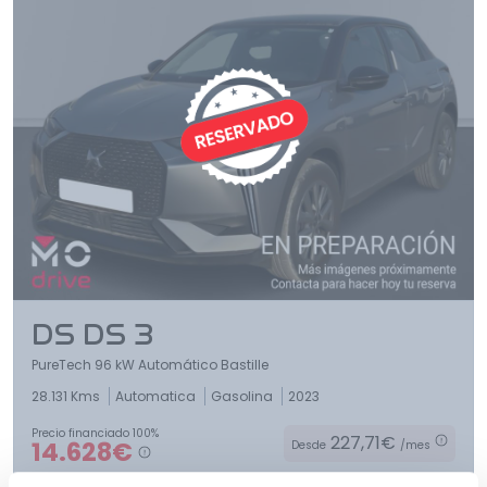
Ofertas
Cuota
Año
DS DS 3
Kilómetros
PureTech 96 kW Automático Bastille
28.131 Kms
Automatica
Gasolina
2023
Precio financiado 100%
227,71€
14.628€
Desde
/mes
Combustible
(Elige una o varias opciones)