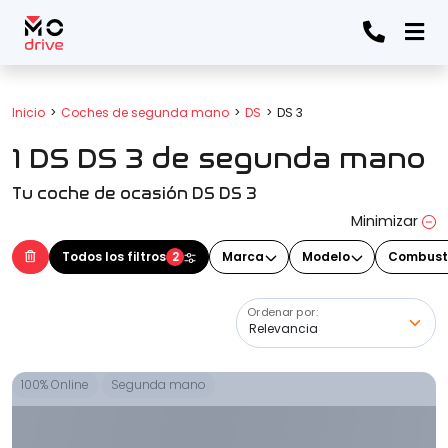
Todos los filtros
Inicio
Coches de segunda mano
DS
DS 3
1 DS DS 3 de segunda mano
Marca
(Elige una o varias marcas)
Tu coche de ocasión DS DS 3
Minimizar
Modelo
Todos los filtros
2
Marca
Modelo
Combust
(Elige uno o varios modelos)
Ordenar por:
Precio
100% Online
Segunda mano