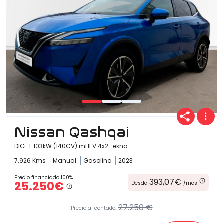
Nissan Qashqai
DIG-T 103kW (140CV) mHEV 4x2 Tekna
7.926 Kms
Manual
Gasolina
2023
Precio financiado 100%
393,07€
25.250€
Desde
/mes
27.250 €
Precio al contado: