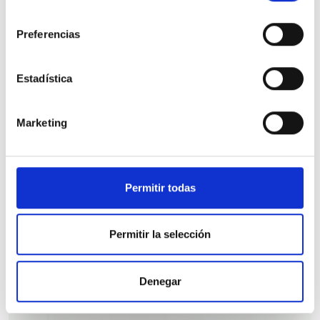
consentimiento
Preferencias
Nissan Qashqai
DIG-T 116kW Xtronic N-Connecta
Estadística
13.473 Kms
Automatica
Gasolina
2023
Precio financiado 100%
349,48€
22.450€
Desde
/mes
Marketing
26.450 €
Precio al contado:
Permitir todas
Ver ficha
Permitir la selección
100% Online
Segunda mano
Denegar