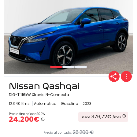
Nissan Qashqai
DIG-T 116kW Xtronic N-Connecta
12.940 Kms
Automatica
Gasolina
2023
Precio financiado 100%
376,72€
24.200€
Desde
/mes
26.200 €
Precio al contado: