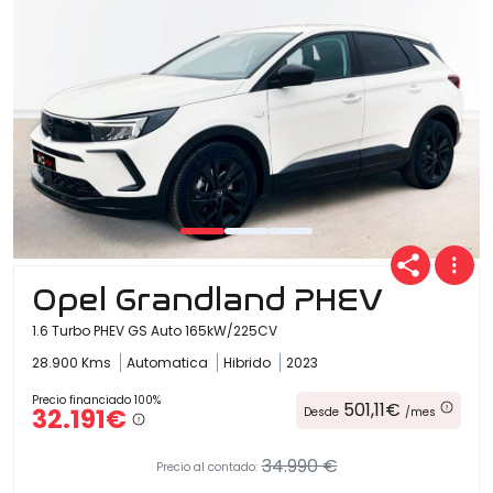
Opel Grandland PHEV
1.6 Turbo PHEV GS Auto 165kW/225CV
28.900 Kms
Automatica
Hibrido
2023
Precio financiado 100%
501,11€
32.191€
Desde
/mes
34.990 €
Precio al contado: