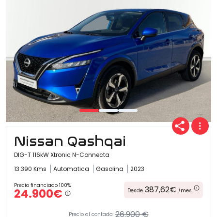
Nissan Qashqai
DIG-T 116kW Xtronic N-Connecta
13.390 Kms
Automatica
Gasolina
2023
Precio financiado 100%
387,62€
24.900€
Desde
/mes
26.900 €
Precio al contado: