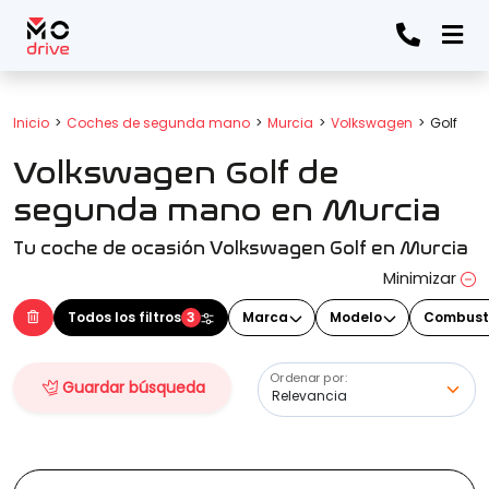
Todos los filtros
Inicio
Coches de segunda mano
Murcia
Volkswagen
Golf
Volkswagen Golf de
Marca
(Elige una o varias marcas)
segunda mano en Murcia
Tu coche de ocasión Volkswagen Golf en Murcia
Modelo
Minimizar
(Elige uno o varios modelos)
Todos los filtros
3
Marca
Modelo
Combust
Ordenar por:
Guardar búsqueda
Precio