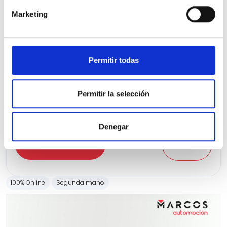
Marketing
Nissan Qashqai
DIG-T 116kW Xtronic N-Connecta
Permitir todas
13.473 Kms
Automatica
Gasolina
2023
Precio financiado 100%
349,48€
22.450€
Desde
/mes
Permitir la selección
26.450 €
Precio al contado:
Denegar
Ver ficha
100% Online
Segunda mano