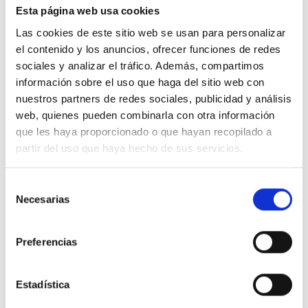
26.750 €
Precio al contado:
Esta página web usa cookies
Las cookies de este sitio web se usan para personalizar
Ver ficha
el contenido y los anuncios, ofrecer funciones de redes
sociales y analizar el tráfico. Además, compartimos
información sobre el uso que haga del sitio web con
100% Online
Segunda mano
nuestros partners de redes sociales, publicidad y análisis
web, quienes pueden combinarla con otra información
que les haya proporcionado o que hayan recopilado a
partir del uso que haya hecho de sus servicios.
Selección
Necesarias
de
consentimiento
Preferencias
Estadística