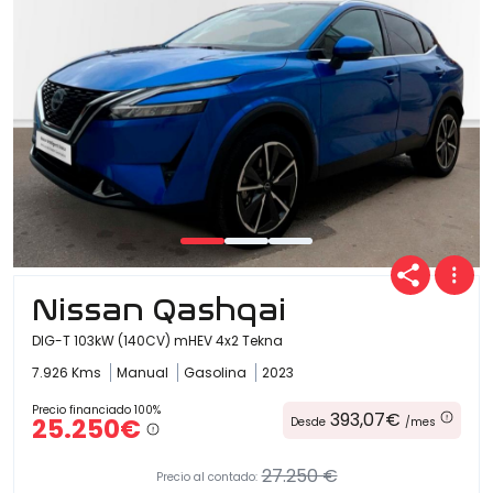
Nissan Qashqai
DIG-T 103kW (140CV) mHEV 4x2 Tekna
7.926 Kms
Manual
Gasolina
2023
Precio financiado 100%
393,07€
25.250€
Desde
/mes
27.250 €
Precio al contado: