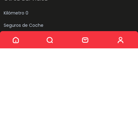
Kilómetro 0
Seguros de Coche
Sin resultados
Compramos tu coche
Sobre nosotros
Quiénes somos
Equipo
Noticias
Puntos de venta
Síguenos