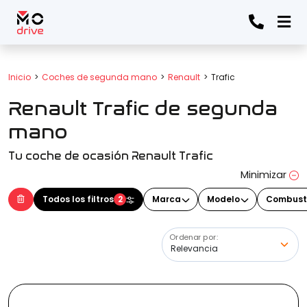
Todos los filtros
Inicio
Coches de segunda mano
Renault
Trafic
Renault Trafic de segunda
Marca
(Elige una o varias marcas)
mano
Tu coche de ocasión Renault Trafic
Modelo
Minimizar
(Elige uno o varios modelos)
Todos los filtros
2
Marca
Modelo
Combust
Ordenar por:
Precio