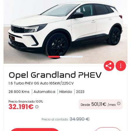
Opel Grandland PHEV
1.6 Turbo PHEV GS Auto 165kW/225CV
28.900 Kms
Automatica
Hibrido
2023
Precio financiado 100%
501,11€
32.191€
Desde
/mes
34.990 €
Precio al contado: