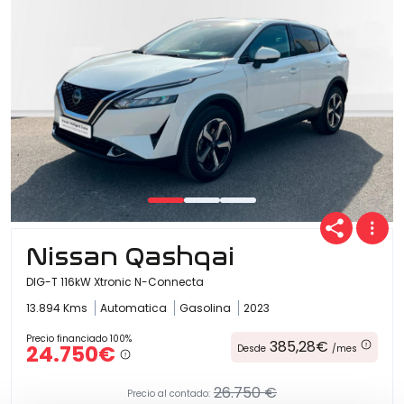
Nissan Qashqai
DIG-T 116kW Xtronic N-Connecta
13.894 Kms
Automatica
Gasolina
2023
Precio financiado 100%
385,28€
24.750€
Desde
/mes
26.750 €
Precio al contado: