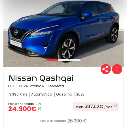
Nissan Qashqai
DIG-T 116kW Xtronic N-Connecta
13.390 Kms
Automatica
Gasolina
2023
Precio financiado 100%
387,62€
24.900€
Desde
/mes
26.900 €
Precio al contado: