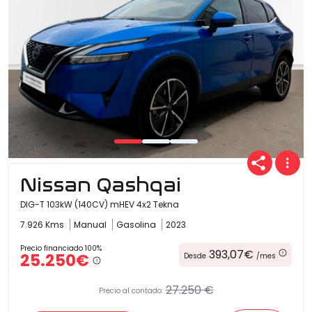
Nissan Qashqai
DIG-T 103kW (140CV) mHEV 4x2 Tekna
7.926 Kms
Manual
Gasolina
2023
Precio financiado 100%
393,07€
25.250€
Desde
/mes
27.250 €
Precio al contado: