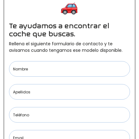
Ofertas
Te ayudamos a encontrar el
coche que buscas.
Cuota
Rellena el siguiente formulario de contacto y te
avisamos cuando tengamos ese modelo disponible.
Año
Nombre
Apellidos
Kilómetros
Teléfono
Combustible
(Elige una o varias opciones)
Email