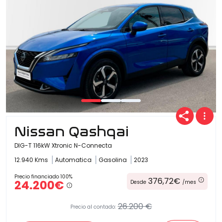
Nissan Qashqai
DIG-T 116kW Xtronic N-Connecta
12.940 Kms
Automatica
Gasolina
2023
Precio financiado 100%
376,72€
24.200€
Desde
/mes
26.200 €
Precio al contado: