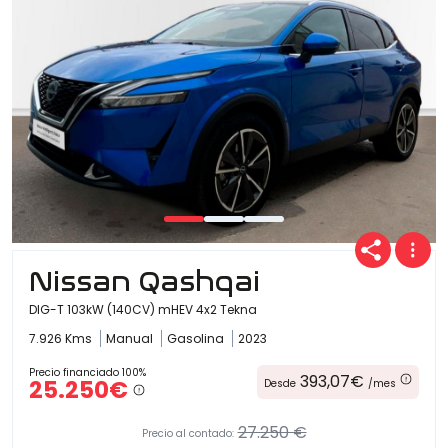
Nissan Qashqai
DIG-T 103kW (140CV) mHEV 4x2 Tekna
7.926 Kms
Manual
Gasolina
2023
Precio financiado 100%
393,07€
25.250€
Desde
/mes
27.250 €
Precio al contado: