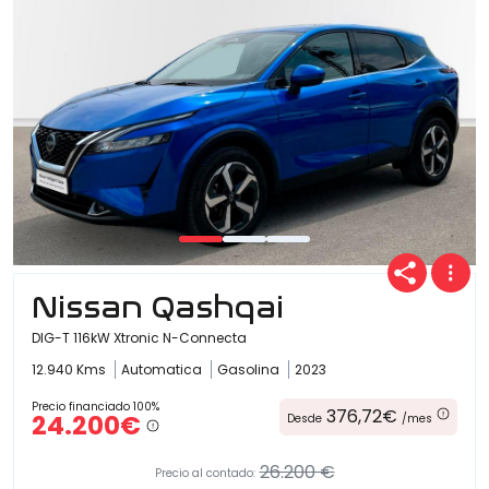
Nissan Qashqai
DIG-T 116kW Xtronic N-Connecta
12.940 Kms
Automatica
Gasolina
2023
Precio financiado 100%
376,72€
24.200€
Desde
/mes
26.200 €
Precio al contado: