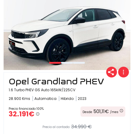
Opel Grandland PHEV
1.6 Turbo PHEV GS Auto 165kW/225CV
28.900 Kms
Automatica
Hibrido
2023
Precio financiado 100%
501,11€
32.191€
Desde
/mes
34.990 €
Precio al contado: