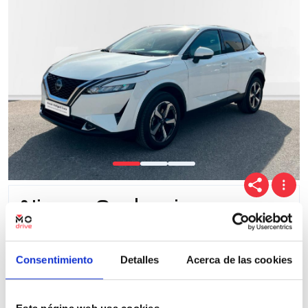
Nissan Qashqai
DIG-T 116kW Xtronic N-Connecta
13.894 Kms
Automatica
Gasolina
2023
Consentimiento
Detalles
Acerca de las cookies
Precio financiado 100%
385,28€
24.750€
Desde
/mes