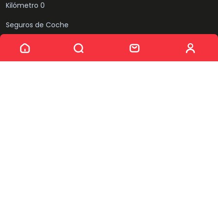
Kilómetro 0
Seguros de Coche
Sin resultados
Compramos tu coche
Sobre nosotros
Quiénes somos
Equipo
Noticias
Puntos de venta
Síguenos