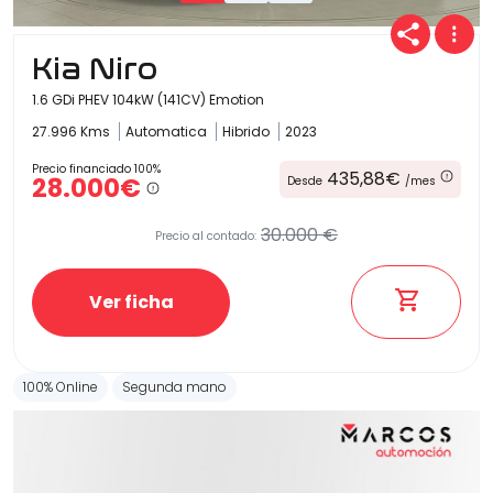
Kia Niro
1.6 GDi PHEV 104kW (141CV) Emotion
27.996 Kms
Automatica
Hibrido
2023
Precio financiado 100%
435,88€
28.000€
Desde
/mes
30.000 €
Precio al contado:
Ver ficha
100% Online
Segunda mano