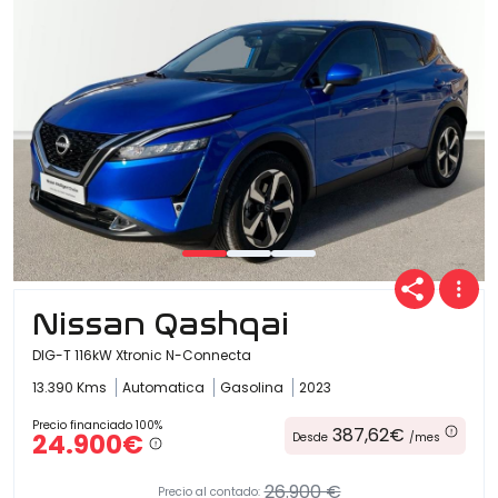
Nissan Qashqai
DIG-T 116kW Xtronic N-Connecta
13.390 Kms
Automatica
Gasolina
2023
Precio financiado 100%
387,62€
24.900€
Desde
/mes
26.900 €
Precio al contado: