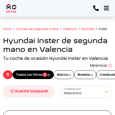
Todos los filtros
Inicio
Coches de segunda mano
Valencia
Hyundai
Inster
Hyundai Inster de segunda
Marca
(Elige una o varias marcas)
mano en Valencia
Tu coche de ocasión Hyundai Inster en Valencia
Modelo
Minimizar
(Elige uno o varios modelos)
Todos los filtros
3
Marca
Modelo
Combust
Ordenar por:
Guardar búsqueda
Precio