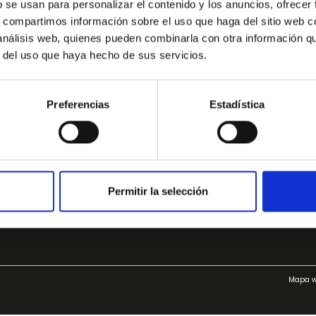
b se usan para personalizar el contenido y los anuncios, ofrecer
s, compartimos información sobre el uso que haga del sitio web 
 análisis web, quienes pueden combinarla con otra información q
r del uso que haya hecho de sus servicios.
Comprar Coche en
Otros servicios
Coches de segunda mano en Alicante
Kilómetro 0
Preferencias
Estadística
Coches de segunda mano en Almería
Seguros de Coche
Coches de segunda mano en Madrid
Compramos tu coch
Coches de segunda mano en Murcia
Permitir la selección
Coches de segunda mano en Valencia
Mapa 