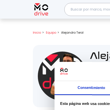
Inicio
Equipo
Alejandro Terol
Ale
Asesor 
Con una fu
eficiente 
una comuni
Consentimiento
contacto, 
experienci
Esta página web usa cookie