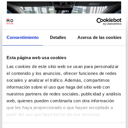
Consentimiento
Detalles
Acerca de las cookies
Esta página web usa cookies
Las cookies de este sitio web se usan para personalizar
el contenido y los anuncios, ofrecer funciones de redes
sociales y analizar el tráfico. Además, compartimos
Baterías de diferentes capacidades
información sobre el uso que haga del sitio web con
Existen dos capacidades de batería disponibles:
58 kWh
nuestros partners de redes sociales, publicidad y análisis
para la versión Standard Range y
81.4 kWh
para la Long
web, quienes pueden combinarla con otra información
Range. La elección de la batería adecuada influirá tanto en
que les haya proporcionado o que hayan recopilado a
el coste como en la autonomía, así que considera cuántos
partir del uso que haya hecho de sus servicios.
kilómetros sueles recorrer en un día típico. Determinar
cuáles son tus necesidades diarias te ayudará a tomar la