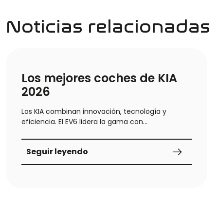
Noticias relacionadas
Los mejores coches de KIA
2026
Los KIA combinan innovación, tecnología y
eficiencia. El EV6 lidera la gama con
electrificación y gran autonomía, mientras que el
Sportage ofrece espacio y versatilidad. El Ceed
Seguir leyendo
destaca por su rendimiento urbano y el Niro por
su bajo consumo híbrido. Una guía completa
para elegir el mejor KIA.