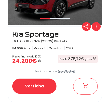
Kia Sportage
1.6 T-GDi HEV 171kW (230CV) Drive 4X2
84.609 Kms
Manual
Gasolina
2022
Precio financiado 100%
376,72€
24.200€
Desde
/mes
25.700 €
Precio al contado:
Ver ficha