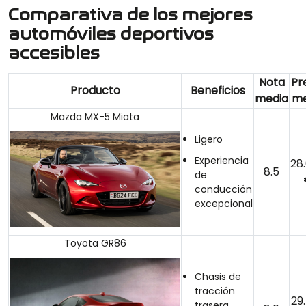
Comparativa de los mejores
automóviles deportivos
accesibles
Nota
Pr
Producto
Beneficios
media
me
Mazda MX-5 Miata
Ligero
Experiencia
28
8.5
de
conducción
excepcional
Toyota GR86
Chasis de
tracción
29
trasera