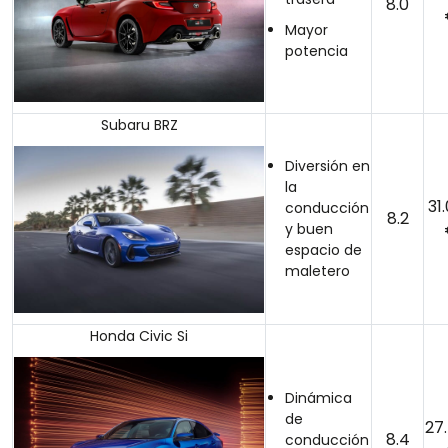
8.0
Mayor
potencia
Subaru BRZ
Diversión en
la
31
conducción
8.2
y buen
espacio de
maletero
Honda Civic Si
Dinámica
de
27
8.4
conducción