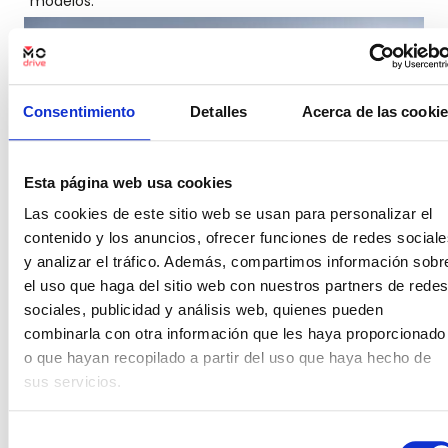
modelos.
Consentimiento
Detalles
Acerca de las cooki
Esta página web usa cookies
Las cookies de este sitio web se usan para personalizar el
contenido y los anuncios, ofrecer funciones de redes sociale
y analizar el tráfico. Además, compartimos información sobr
el uso que haga del sitio web con nuestros partners de redes
Honda Civic Si
sociales, publicidad y análisis web, quienes pueden
combinarla con otra información que les haya proporcionado
El Honda Civic Si combina una dinámica de conducción
o que hayan recopilado a partir del uso que haya hecho de
divertida con una excelente eficiencia de combustible. A
pesar de ser un sedán, ofrece un rendimiento que lo hace
sus servicios.
destacar en su categoría.
Ventajas:
Selección