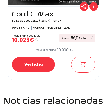
Ford C-Max
1.0 EcoBoost 92kW (125CV) Trend+
99.688 Kms
Manual
Gasolina
2017
Precio financiado 100%
156,11€
10.028€
Desde
/mes
10.900 €
Precio al contado:
Ver ficha
Noticias relacionadas