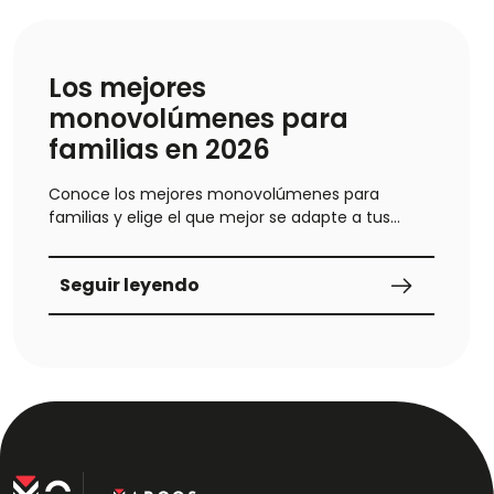
Los mejores
monovolúmenes para
familias en 2026
Conoce los mejores monovolúmenes para
familias y elige el que mejor se adapte a tus
necesidades. Analizamos el Skoda Kamiq,
Peugeot 5008 y Volkswagen Caddy, destacando
Seguir leyendo
ventajas y desventajas. El Peugeot 5008
sobresale por su capacidad, diseño y
funcionalidad. Descubre cuál es el más
adecuado para tu familia con la ayuda de
Modrive.