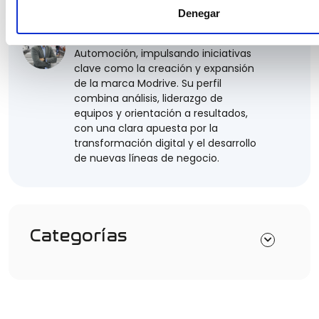
el crecimiento de marca, Nacho
Denegar
lidera el área de Marketing y
Desarrollo de Negocio de Marcos
Automoción, impulsando iniciativas
clave como la creación y expansión
de la marca Modrive. Su perfil
combina análisis, liderazgo de
equipos y orientación a resultados,
con una clara apuesta por la
transformación digital y el desarrollo
de nuevas líneas de negocio.
Categorías