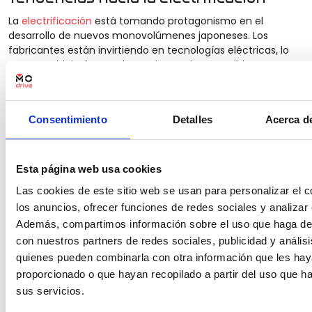
La
electrificación
está tomando protagonismo en el
desarrollo de nuevos monovolúmenes japoneses. Los
fabricantes están invirtiendo en tecnologías eléctricas, lo
que permitirá ofrecer alternativas más sostenibles que
satisfacen la demanda creciente por vehículos con menor
impacto ambiental.
Integración de tecnologías de
Consentimiento
Detalles
Acerca de
conectividad
La integración de tecnologías avanzadas de conectividad
Esta página web usa cookies
está transformando la experiencia del usuario en los
monovolúmenes. Sistemas de infoentretenimiento y
Las cookies de este sitio web se usan para personalizar el c
conectividad a internet se están convirtiendo en
los anuncios, ofrecer funciones de redes sociales y analizar e
características estándar, mejorando la comodidad y la
Además, compartimos información sobre el uso que haga del
seguridad durante la conducción.
con nuestros partners de redes sociales, publicidad y anális
Nuevos desafíos y oportunidades
quienes pueden combinarla con otra información que les ha
La industria de la automoción enfrenta desafíos
proporcionado o que hayan recopilado a partir del uso que 
constantes, como la competencia creciente y las
sus servicios.
cambiantes expectativas del consumidor. Los