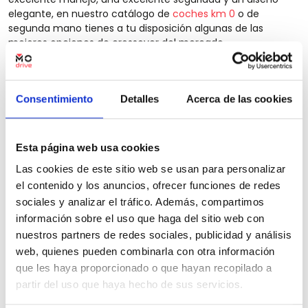
elegante, en nuestro catálogo de
coches km 0
o de
segunda mano tienes a tu disposición algunas de las
mejores opciones de crossover del mercado.
Uno de los mejores crossover del mercado es el
Mazda CX-
5
. Tiene un potente motor turboalimentado por cuatro
cilindros y unas características de seguridad de última
Consentimiento
Detalles
Acerca de las cookies
generación, tales como el detector de ángulo muerto.
También está equipado con una excelente suspensión
flexible para una conducción cómoda, así como un interior
Esta página web usa cookies
de lujo con un elegante diseño.
Las cookies de este sitio web se usan para personalizar
el contenido y los anuncios, ofrecer funciones de redes
sociales y analizar el tráfico. Además, compartimos
información sobre el uso que haga del sitio web con
nuestros partners de redes sociales, publicidad y análisis
web, quienes pueden combinarla con otra información
que les haya proporcionado o que hayan recopilado a
partir del uso que haya hecho de sus servicios.