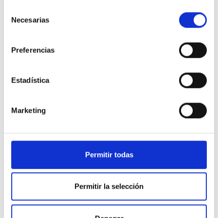
Selección
Necesarias
de
consentimiento
Preferencias
Estadística
Marketing
El
Hyundai Bayon
es otro excelente ejemplo de crossover.
Está equipado con un motor poderoso y muchas
características de seguridad avanzadas, como el asistente
Permitir todas
de mantenimiento de carretera y el control de crucero
adaptativo. El interior está bien diseñado y ofrece una gran
cantidad de espacio y comodidad sin comprometer el
Permitir la selección
estilo moderno.
Por último, otra gran opción es el
Honda CR-V
. Viene con
un motor de cuatro cilindros, una buena dirección y un