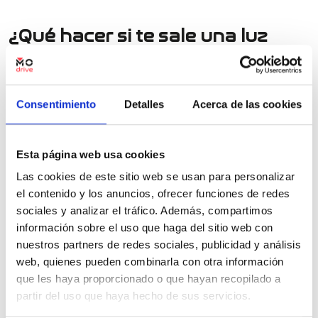
¿Qué hacer si te sale una luz
de avería en tu coche?
Cuando una luz de avería se enciende, debe
identificarse el problema
o
consultar con el manual
Consentimiento
Detalles
Acerca de las cookies
del vehículo
a qué correstonde. En algunos casos, lo
primero que se debe de hacer es
parar de forma
segura el vehículo y revisar el problema
. Si se trata
Esta página web usa cookies
de algo grave que tiene que ver con la mecánica del
vehículo, lo más aconsejable es
acudir a un taller
Las cookies de este sitio web se usan para personalizar
oficial como el de MODRIVE
y poner el coche en las
el contenido y los anuncios, ofrecer funciones de redes
mejores manos.
sociales y analizar el tráfico. Además, compartimos
Las
luces de advertencia que son más frecuentes
información sobre el uso que haga del sitio web con
que se enciendan en el panel de instrumentos son las
nuestros partners de redes sociales, publicidad y análisis
siguientes:
exceso de la temperatura del motor
, baja
web, quienes pueden combinarla con otra información
nivel en el
aceite del motor
,
problemas en el sistema
que les haya proporcionado o que hayan recopilado a
de frenado
,
presión baja en los neumáticos
,
límites
partir del uso que haya hecho de sus servicios.
de combustible
,
fallas en los sistemas de control de
estabilidad y tracción
y
errores en el sistema de