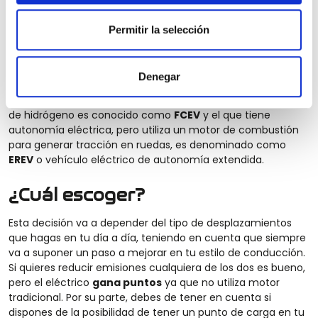
Permitir la selección
Tipos de eléctricos
Hay varios modelos de coches eléctricos en el mercado,
cuya diferencia se encuentra en la capacidad y
Denegar
características de su batería. El coche eléctrico de baterías
es conocido como
BEV
, el que funciona por medio de la pila
de hidrógeno es conocido como
FCEV
y el que tiene
autonomía eléctrica, pero utiliza un motor de combustión
para generar tracción en ruedas, es denominado como
EREV
o vehículo eléctrico de autonomía extendida.
¿Cuál escoger?
Esta decisión va a depender del tipo de desplazamientos
que hagas en tu día a día, teniendo en cuenta que siempre
va a suponer un paso a mejorar en tu estilo de conducción.
Si quieres reducir emisiones cualquiera de los dos es bueno,
pero el eléctrico
gana puntos
ya que no utiliza motor
tradicional. Por su parte, debes de tener en cuenta si
dispones de la posibilidad de tener un punto de carga en tu