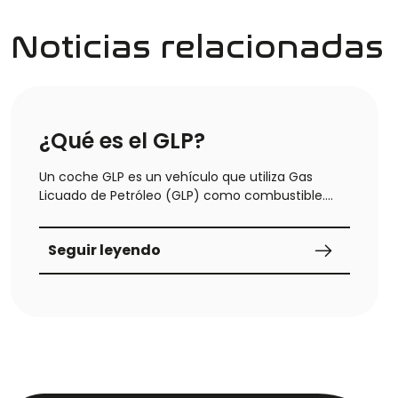
Noticias relacionadas
¿Qué es el GLP?
Un coche GLP es un vehículo que utiliza Gas
Licuado de Petróleo (GLP) como combustible.
Este tipo de combustible ofrece varias ventajas
en términos de ahorro económico y reducción
Seguir leyendo
de emisiones contaminantes.