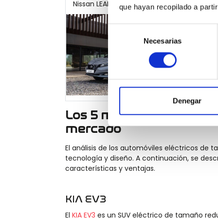
Nissan LEAF (nueva generación)
que hayan recopilado a parti
Selección
Forma
Necesarias
de
Dise
consentimiento
Nueva
Denegar
Los 5 mejores automóvil
mercado
El análisis de los automóviles eléctricos d
tecnología y diseño. A continuación, se des
características y ventajas.
KIA EV3
El
KIA EV3
es un SUV eléctrico de tamaño red