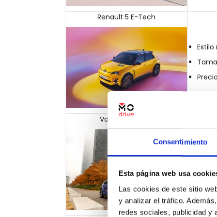
Renault 5 E-Tech
Estil
Tama
Preci
Volkswagen ID.2
Consentimiento
Asequ
Múlti
Esta página web usa cookie
Siste
Las cookies de este sitio we
y analizar el tráfico. Ademá
redes sociales, publicidad y