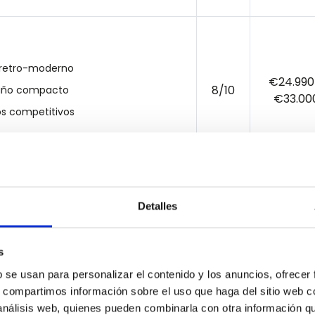
o retro-moderno
€24.990
8/10
ño compacto
€33.00
os competitivos
Detalles
ible
€25.000
7.5/10
ples opciones
€30.00
s
mas de infoentretenimiento modernos
b se usan para personalizar el contenido y los anuncios, ofrecer
s, compartimos información sobre el uso que haga del sitio web 
 análisis web, quienes pueden combinarla con otra información q