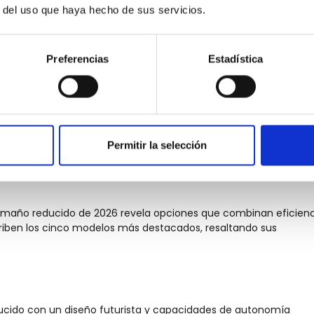
r del uso que haya hecho de sus servicios.
to SUV
Preferencias
Estadística
€30.000
7/10
ño moderno
€40.00
 plataforma
Permitir la selección
es eléctricos de tamaño reducido en
e tamaño reducido de 2026 revela opciones que combinan eficienc
criben los cinco modelos más destacados, resaltando sus
ucido con un diseño futurista y capacidades de autonomía