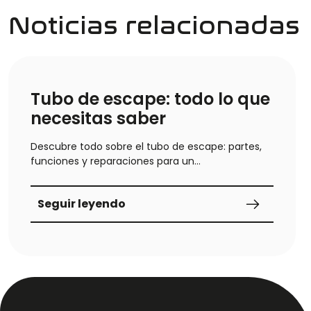
Noticias relacionadas
Tubo de escape: todo lo que
necesitas saber
Descubre todo sobre el tubo de escape: partes,
funciones y reparaciones para un
funcionamiento óptimo de tu coche. ¡Guía
completa en nuestro blog!Descubre el tubo de
Seguir leyendo
escape, qué es y cuáles son sus funciones