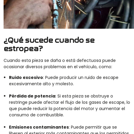
¿Qué sucede cuando se
estropea?
C
uando esta pieza se daña o está d
efectuos
a
puede
ocasionar diversos problemas en el vehículo, como:
Ruido excesivo
:
P
uede producir un ruido de escape
excesivamente alto y molesto.
Pérdida de potencia
:
Si esta pieza se
obstruye
o
restring
e
puede afectar el flujo de los gases de escape, lo
que puede reducir la potencia del motor y aumentar el
consumo de combustible.
Emisiones contaminantes
:
P
uede permitir que se
liberen al exterior más contaminantes que los permitidos,