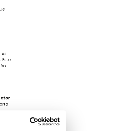
que
e es
. Este
tén
ctor
orta