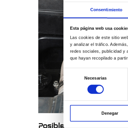
Consentimiento
Esta página web usa cookie
Las cookies de este sitio we
y analizar el tráfico. Ademá
redes sociales, publicidad y
que hayan recopilado a parti
Selección
Necesarias
de
consentimiento
Denegar
Posibles averías