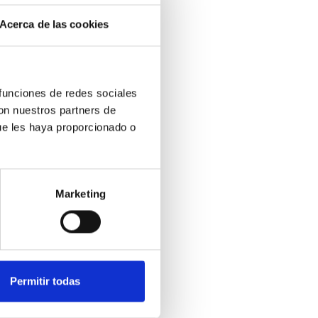
Acerca de las cookies
idad
ceite
erías
 funciones de redes sociales
odos
con nuestros partners de
ra
 del
ue les haya proporcionado o
 de
Marketing
s de
l
 de
Permitir todas