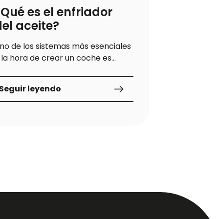
¿Qué es el enfriador
Los erro
del aceite?
cometes
batería
no de los sistemas más esenciales
 la hora de crear un coche es
La batería e
ontrolar la temperatura de todos
coche y es la
os
puedas arra
Seguir leyendo
puedan
Seguir ley