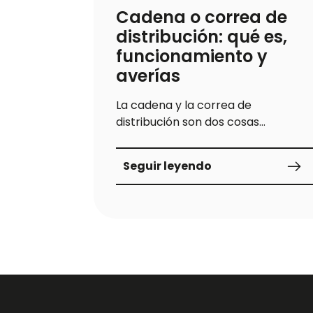
Cadena o correa de
distribución: qué es,
funcionamiento y
averías
La cadena y la correa de
distribución son dos cosas
diferentes, pero esenciales para el
funcionamiento del motor. ¡Conoce
Seguir leyendo
aquí todo sobre ellas!