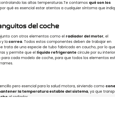
, controlando las altas temperaturas.Te contamos
qué son los
por qué es esencial estar atentos a cualquier síntoma que indi
anguitos del coche
junto con otros elementos como el
radiador del motor
, el
a
y la
correa
. Todos estos componentes deben de trabajar en
 se trata de una especie de tubo fabricado en caucho, por lo qu
ras y permite que el
líquido refrigerante
circule por su interior
 para cada modelo de coche, para que todos los elementos es
rrames.
ncillo pero esencial para la salud motora, sirviendo como
cone
antener la temperatura estable del sistema
, ya que transp
oche
al radiador.