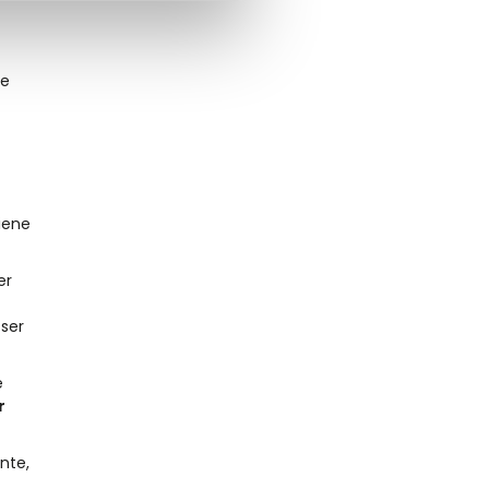
ce
tiene
er
 ser
e
r
nte,