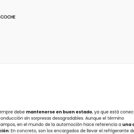
L COCHE
siempre debe
mantenerse en buen estado
, ya que está cone
nducción sin sorpresas desagradables. Aunque el término
campos, en el mundo de la automoción hace referencia a
una d
ción
: En concreto, son los encargados de llevar el refrigerante d