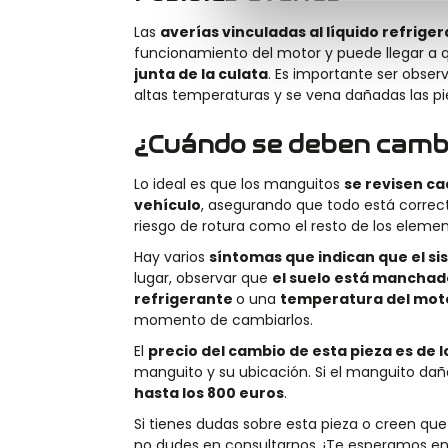
Las
averías vinculadas al líquido refrige
funcionamiento del motor y puede llegar a q
junta de la culata
. Es importante ser obse
altas temperaturas y se vena dañadas las p
¿Cuándo se deben camb
Lo ideal es que los manguitos
se revisen ca
vehículo
, asegurando que todo está correct
riesgo de rotura como el resto de los eleme
Hay varios
síntomas que indican que el si
lugar, observar que
el suelo está manchad
refrigerante
o una
temperatura del mot
momento de cambiarlos.
El
precio del cambio de esta pieza es de 
manguito y su ubicación. Si el manguito daña
hasta los 800 euros
.
Si tienes dudas sobre esta pieza o creen que
no dudes en consultarnos. ¡Te esperamos e