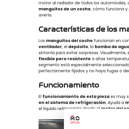
motor al radiador de todos los automóviles
manguitos de un coche
, cómo funciona y 
avería.
Características de los m
Los
manguitos del coche
funcionan en con
ventilador
, el
depósito
, la
bomba de agu
sintonía para evitar sorpresas. Visualmente,
flexible pero resistente
a altas temperatu
segmento está especialmente seleccionado
perfectamente fijados y no haya fugas o de
Funcionamiento
El
funcionamiento de esta pieza
es muy se
en el sistema de refrigeración
. Ayuda a
m
el líquido refrigerante desde el
motor del c