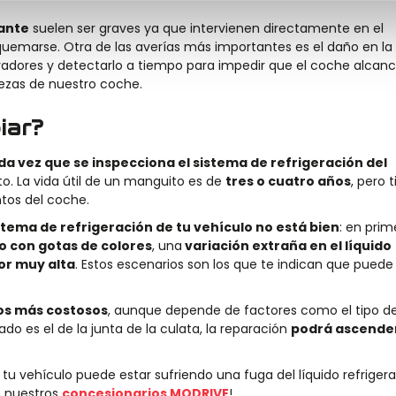
rante
suelen ser graves ya que intervienen directamente en el
uemarse. Otra de las averías más importantes es el daño en la
rvadores y detectarlo a tiempo para impedir que el coche alcan
iezas de nuestro coche.
iar?
da vez que se inspecciona el sistema de refrigeración del
o. La vida útil de un manguito es de
tres o cuatro años
, pero 
ntos del coche.
stema de refrigeración de tu vehículo no está bien
: en prim
o con gotas de colores
, una
variación extraña en el líquido
or muy alta
. Estos escenarios son los que te indican que puede
los más costosos
, aunque depende de factores como el tipo d
do es el de la junta de la culata, la reparación
podrá ascende
 tu vehículo puede estar sufriendo una fuga del líquido refrigera
n nuestros
concesionarios MODRIVE
!