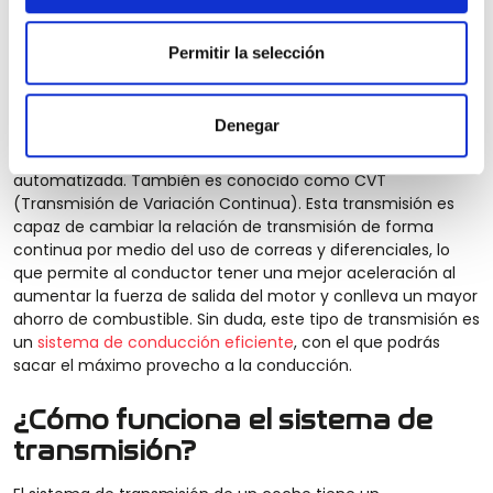
ya que no debe preocuparse por cambiar manualmente las
marchas. Estos vehículos solo disponen de dos pedales: el
Permitir la selección
del freno y el acelerador. Si quieres saber cómo
conducir un
coche automático
, no te pierdas los consejos de nuestro
equipo de expertos.
Denegar
-
Transmisión continua
: se trata de un sistema muy
innovador que realiza los cambios de marchas de forma
automatizada. También es conocido como CVT
(Transmisión de Variación Continua). Esta transmisión es
capaz de cambiar la relación de transmisión de forma
continua por medio del uso de correas y diferenciales, lo
que permite al conductor tener una mejor aceleración al
aumentar la fuerza de salida del motor y conlleva un mayor
ahorro de combustible. Sin duda, este tipo de transmisión es
un
sistema de conducción eficiente
, con el que podrás
sacar el máximo provecho a la conducción.
¿Cómo funciona el sistema de
transmisión?