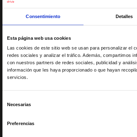
Coches de segunda mano en Alicante
Coches de segunda mano en Almería
Consentimiento
Detalles
Coches de segunda mano en Madrid
Coches de segunda mano en Murcia
Esta página web usa cookies
Las cookies de este sitio web se usan para personalizar el c
Coches de segunda mano en Valencia
redes sociales y analizar el tráfico. Además, compartimos in
con nuestros partners de redes sociales, publicidad y análi
Otros servicios
información que les haya proporcionado o que hayan recopil
servicios.
Kilómetro 0
Seguros de Coche
Selección
Compramos tu coche
Necesarias
de
consentimiento
Sobre nosotros
Preferencias
Quiénes somos