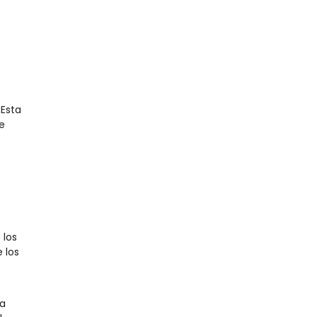
 Esta
e
 los
 los
 a