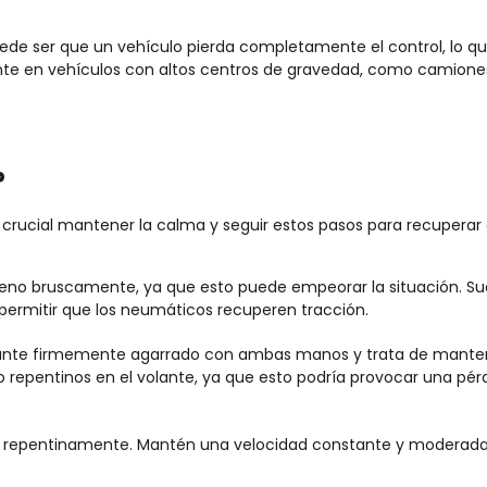
uede
ser
que un vehículo pierda completamente el control, lo q
nte en vehículos con altos centros de gravedad, como camione
?
rucial mantener la calma y seguir estos pasos para recuperar 
 freno bruscamente, ya que esto puede empeorar la situación.
S
u
permitir que los neumáticos recuperen tracción.
ante firmemente agarrado con ambas manos y trata de mante
 o repentinos en el volante, ya que esto podría provocar una pér
r repentinamente. Mantén una velocidad constante y moderada 