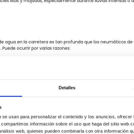
cies lisas y mojadas, especialmente durante lluvias intensas o a
e agua en la carretera es tan profunda que los neumáticos de
e.
P
uede ocurrir por varias razones:
locidades altas, los neumáticos pueden ser incapaces de evac
profundidad del agua es suficiente para llenar los surcos de los
caucho del neumático y la superficie de la carretera.
ticos desgastados tienen menos capacidad para canalizar el 
Detalles
de neumáticos incorrecta puede influir en la capacidad del
s
mente.
b se usan para personalizar el contenido y los anuncios, ofrecer
on pendientes transversales, especialmente aquellas que están
s, compartimos información sobre el uso que haga del sitio web 
gua se acumule más fácilmente.
 análisis web, quienes pueden combinarla con otra información q