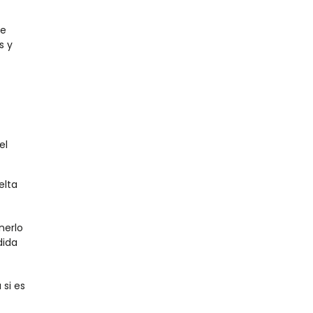
ue
s y
el
elta
nerlo
dida
si es