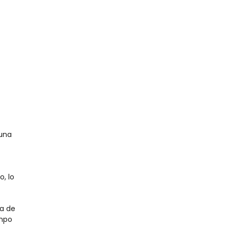
 una
, lo
ia de
empo