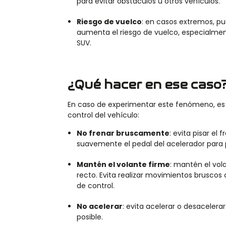
para evitar obstáculos u otros vehículos.
Riesgo de vuelco
:
e
n casos extremos, p
aumenta el riesgo de vuelco, especialme
SUV.
¿Qué hacer en ese caso
En caso de experimentar este fenómeno, es c
control del vehículo:
No frenar bruscamente
:
evita pisar el
suavemente el pedal del acelerador para 
Mantén el volante firme
:
mantén el vol
recto. Evita realizar movimientos bruscos
de control.
No acelerar
:
evita acelerar o desacelera
posible.