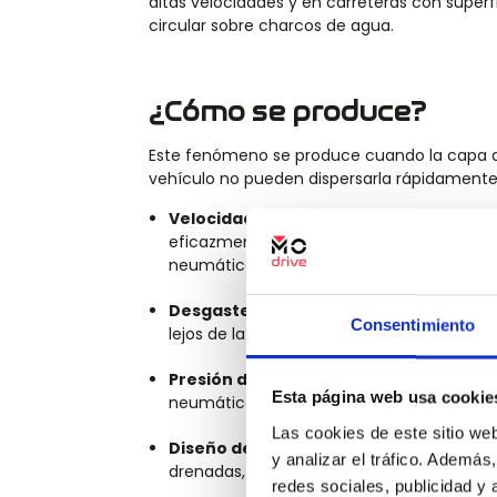
altas velocidades y en carreteras con superfi
circular sobre charcos de agua.
¿Cómo se produce?
Este fenómeno se produce cuando la capa d
vehículo no pueden dispersarla rápidament
Velocidad y profundidad del agua
:
a ve
eficazmente el agua debajo de ellos. Si la 
neumáticos, se crea una barrera entre el 
Desgaste de los neumáticos
:
los neumá
Consentimiento
lejos de la superficie del neumático
.
Presión de los neumáticos
:
una presión 
Esta página web usa cookie
neumático para dispersar agua correcta
Las cookies de este sitio we
Diseño de la carretera
:
las carreteras c
y analizar el tráfico. Ademá
drenadas, pueden crear áreas donde el a
redes sociales, publicidad y