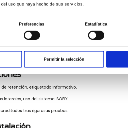
r del uso que haya hecho de sus servicios.
a atrás, desde el nacimiento hasta los 12 meses aprox.
, orientables hacia atrás o adelante.
Preferencias
Estadística
randes, ajustan el cinturón a la altura correcta.
ombinan funciones de varios tipos.
les al crecimiento del niño.
Permitir la selección
ciones
 de retención, etiquetado informativo.
 laterales, uso del sistema ISOFIX.
creditados tras rigurosas pruebas.
stalación