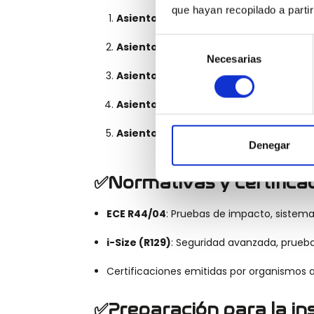
que hayan recopilado a parti
Asientos para bebés
: Orientados haci
Selección
Asientos convertibles
: Uso prolongado
Necesarias
de
Asientos elevadores
: Para niños más g
consentimiento
Asientos de seguridad integrales
: C
Asientos por grupos de peso
: Adaptab
Denegar
✅Normativas y certifica
ECE R44/04
: Pruebas de impacto, sistema
i-Size (R129)
: Seguridad avanzada, pruebas
Certificaciones emitidas por organismos a
✅Preparación para la in