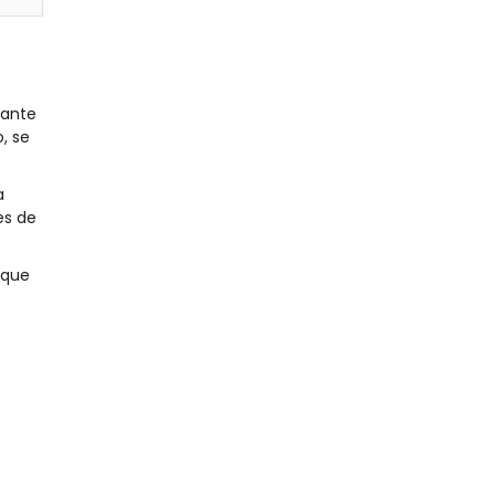
rante
, se
a
es de
 que