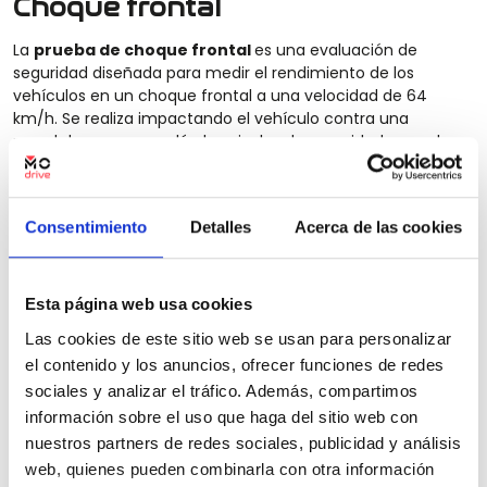
Choque frontal
La
prueba de choque frontal
es una evaluación de
seguridad diseñada para medir el rendimiento de los
vehículos en un choque frontal a una velocidad de 64
km/h. Se realiza impactando el vehículo contra una
pared de acero y evalúa los niveles de seguridad para el
conductor y los pasajeros, así como la capacidad del
vehículo para prevenir lesiones a los peatones. Para
hacerlo, se usa un modelo de dibujo técnico de la
Consentimiento
Detalles
Acerca de las cookies
cabeza y el torso del conductor, acompañado de
instrumentos de medición para medir el nivel de
protección. Una vez concluida, se usan las estadísticas
para calificar el vehículo con una puntuación de
Esta página web usa cookies
seguridad, la cual determina el nivel de protección
Las cookies de este sitio web se usan para personalizar
ofrecido por el mismo.
el contenido y los anuncios, ofrecer funciones de redes
sociales y analizar el tráfico. Además, compartimos
información sobre el uso que haga del sitio web con
nuestros partners de redes sociales, publicidad y análisis
web, quienes pueden combinarla con otra información