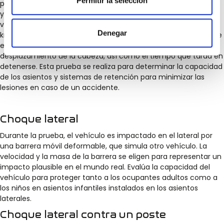
Permitir la selección
prueba, una bola de acero se monta en un dispositivo especial
y se coloca en la parte superior del asiento delantero del
vehículo. La bola de acero se dispara a una velocidad de 25
Denegar
km/h en la dirección de la cabeza del pasajero. La prueba mide
el movimiento de la cabeza del pasajero, la aceleración y el
desplazamiento de la cabeza, así como el tiempo que tarda en
detenerse. Esta prueba se realiza para determinar la capacidad
de los asientos y sistemas de retención para minimizar las
lesiones en caso de un accidente.
Choque lateral
Durante la prueba, el vehículo es impactado en el lateral por
una barrera móvil deformable, que simula otro vehículo. La
velocidad y la masa de la barrera se eligen para representar un
impacto plausible en el mundo real. Evalúa la capacidad del
vehículo para proteger tanto a los ocupantes adultos como a
los niños en asientos infantiles instalados en los asientos
laterales.
Choque lateral contra un poste