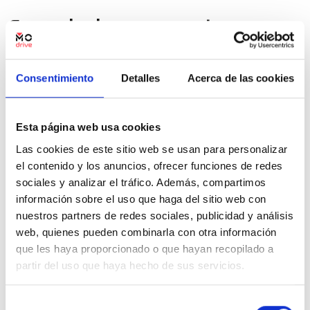
Frenada de emergencia
El sistema de frenada de emergencia permite que el coche
se detenga cuando hay una
situación de choque
o peligro
Consentimiento
Detalles
Acerca de las cookies
en carretera, incluso cuando se circula a una velocidad
baja. Funciona por medio de sensores que analizan a fondo
las distancias, la velocidad, la posición del pedal y todos los
factores que determinan un choque.
Esta página web usa cookies
Las cookies de este sitio web se usan para personalizar
el contenido y los anuncios, ofrecer funciones de redes
Dirección asistida
sociales y analizar el tráfico. Además, compartimos
información sobre el uso que haga del sitio web con
Actualmente, todos los coches disponen de dirección
nuestros partners de redes sociales, publicidad y análisis
asistida, que facilita que las maniobras sean más sencillas,
web, quienes pueden combinarla con otra información
más cómodas y, especialmente,
mucho más seguras
. Por
medio de este sistema, el coche reduce la fuerza que se
que les haya proporcionado o que hayan recopilado a
debe ejercer para girar el coche, ayudando a la
partir del uso que haya hecho de sus servicios.
manejabilidad: dependiendo del coche se utiliza la
hidráulica, la electrohidráulica y la eléctrica.
Selección